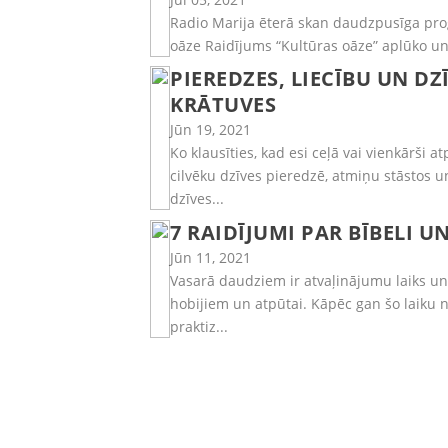
Radio Marija ēterā skan daudzpusīga prog
oāze Raidījums “Kultūras oāze” aplūko un 
PIEREDZES, LIECĪBU UN D
KRĀTUVES
Jūn 19, 2021
Ko klausīties, kad esi ceļā vai vienkārši 
cilvēku dzīves pieredzē, atmiņu stāstos 
dzīves...
7 RAIDĪJUMI PAR BĪBELI U
Jūn 11, 2021
Vasarā daudziem ir atvaļinājumu laiks un
hobijiem un atpūtai. Kāpēc gan šo laiku n
praktiz...