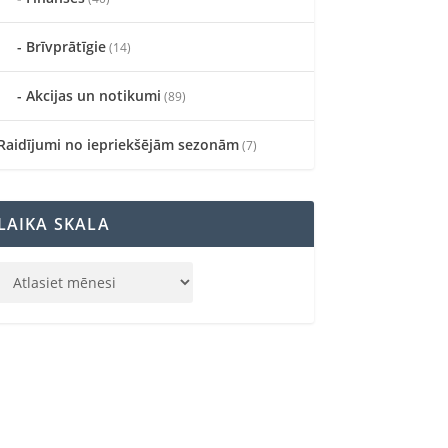
Brīvprātīgie
(14)
Akcijas un notikumi
(89)
Raidījumi no iepriekšējām sezonām
(7)
LAIKA SKALA