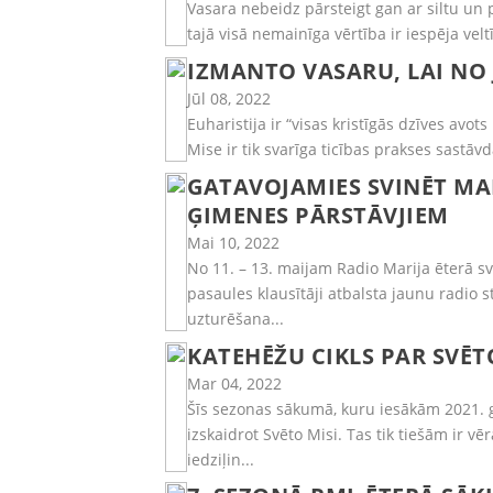
Vasara nebeidz pārsteigt gan ar siltu un 
tajā visā nemainīga vērtība ir iespēja veltī
IZMANTO VASARU, LAI NO 
Jūl 08, 2022
Euharistija ir “visas kristīgās dzīves avo
Mise ir tik svarīga ticības prakses sastāvda
GATAVOJAMIES SVINĒT MA
ĢIMENES PĀRSTĀVJIEM
Mai 10, 2022
No 11. – 13. maijam Radio Marija ēterā sv
pasaules klausītāji atbalsta jaunu radio s
uzturēšana...
KATEHĒŽU CIKLS PAR SVĒT
Mar 04, 2022
Šīs sezonas sākumā, kuru iesākām 2021. 
izskaidrot Svēto Misi. Tas tik tiešām ir 
iedziļin...