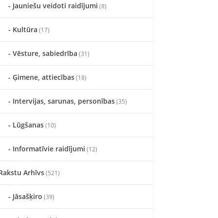
Jauniešu veidoti raidījumi
(8)
Kultūra
(17)
Vēsture, sabiedrība
(31)
Ģimene, attiecības
(18)
Intervijas, sarunas, personības
(35)
Lūgšanas
(10)
Informatīvie raidījumi
(12)
Rakstu Arhīvs
(521)
Jāsašķiro
(39)