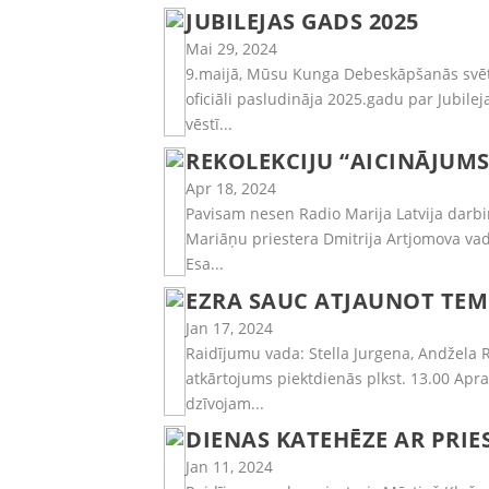
JUBILEJAS GADS 2025
Mai 29, 2024
9.maijā, Mūsu Kunga Debeskāpšanās svētko
oficiāli pasludināja 2025.gadu par Jubilej
vēstī...
REKOLEKCIJU “AICINĀJUMS
Apr 18, 2024
Pavisam nesen Radio Marija Latvija darbin
Mariāņu priestera Dmitrija Artjomova vad
Esa...
EZRA SAUC ATJAUNOT TEM
Jan 17, 2024
Raidījumu vada: Stella Jurgena, Andžela 
atkārtojums piektdienās plkst. 13.00 Apr
dzīvojam...
DIENAS KATEHĒZE AR PRIE
Jan 11, 2024