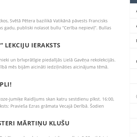
s, Svētā Pētera bazilikā Vatikānā pāvests Francisks
as gadu, publiski nolasot bullu “Cerība nepieviļ”. Bullas
” LEKCIJU IERAKSTS
ieki un brīvprātīgie piedalījās Lielā Gavēņa rekolekcijās.
ībā mēs bijām aicināti iedziļināties aicinājuma tēmā.
PLI!
Roze-Jumiķe Raidījums skan katru sestdienu plkst. 16:00,
aksts: Pravieša Ezras grāmata Vecajā Derībā. Šodien
STERI MĀRTIŅU KLUŠU