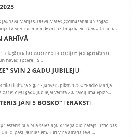
2023
kās Jaunava Marijas, Dieva Mātes godināšanai un šogad
ja Latvija komanda devās uz Latgali, lai izbaudītu un i...
N ARHĪVĀ
sa” ir lūgšana, kas sastāv no 14 stacijām jeb apstāšanās
un nāves apcerei. Š...
E” SVIN 2 GADU JUBILEJU
tikai kultūra Š.g. 17.janvārī, plkst. 17:00 “Radio Marija
 oāze” divu gadu jubilejai veltītā 20. raidījuma epizo...
TERIS JĀNIS BOSKO” IERAKSTI
 priesteris bija bija saleziāņu ordeņa dibinātājs, uzticības
un jo īpaši jauniešiem, kuri viņā atrada tēvu...