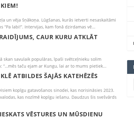
EKIEM!
ļa un vēja šņākoņa. Lūgšanas, kurās ietverti nesaskaitāmi
 “Pa labi!”. Intervijas, kam fonā dzirdamas vē...
– RAIDĪJUMS, CAUR KURU ATKLĀT
tā skan savulaik populāras, īpaši svētceļnieku solim
: “…mēs taču ejam ar Kungu, lai ar to mums pietiek...
KLĒ ATBILDES ŠAJĀS KATEHĒZĒS
visiem kopīgu gatavošanos sinodei, kas norisināsies 2023.
 valodas, kas nozīmē kopīgu iešanu. Daudzus šis svešvārds
 IESKATS VĒSTURES UN MŪSDIENU