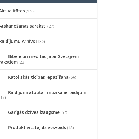
Aktualitātes
(176)
Atskaņošanas saraksti
(27)
Raidījumu Arhīvs
(130)
Bībele un meditācija ar Svētajiem
rakstiem
(23)
Katoliskās ticības iepazīšana
(56)
Raidījumi atpūtai, muzikālie raidījumi
(17)
Garīgās dzīves izaugsme
(57)
Produktivitāte, dzīvesveids
(18)