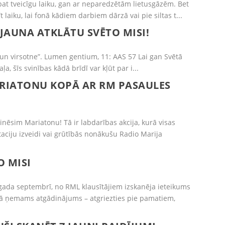
pat tveicīgu laiku, gan ar neparedzētām lietusgāzēm. Bet
t laiku, lai fonā kādiem darbiem dārzā vai pie siltas t...
JAUNA ATKLĀTU SVĒTO MISI!
ts un virsotne”. Lumen gentium, 11: AAS 57 Lai gan Svētā
ļa, šīs svinības kādā brīdī var kļūt par i...
RIATONU KOPĀ AR RM PASAULES
inēsim Mariatonu! Tā ir labdarības akcija, kurā visas
taciju izveidi vai grūtībās nonākušu Radio Marija
O MISI
gada septembrī, no RML klausītājiem izskanēja ieteikums
vērā ņemams atgādinājums – atgriezties pie pamatiem,