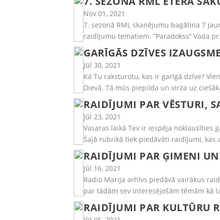
7. SEZONĀ RML ĒTERĀ SĀKU
Nov 01, 2021
7. sezonā RML skanējumu bagātina 7 jaun
raidījumu tematiem. ”Paradokss” Vada pr. 
GARĪGĀS DZĪVES IZAUGSME
Jūl 30, 2021
Kā Tu raksturotu, kas ir garīgā dzīve? Vien
Dievā. Tā mūs piepilda un virza uz ciešākā
RAIDĪJUMI PAR VĒSTURI, 
Jūl 23, 2021
Vasaras laikā Tev ir iespēja noklausīties 
Šajā rubrikā tiek piedāvāti raidījumi, kas
RAIDĪJUMI PAR ĢIMENI UN
Jūl 16, 2021
Radio Marija arhīvs piedāvā vairākus raidī
par tādām sev interesējošām tēmām kā lau
RAIDĪJUMI PAR KULTŪRU 
Jūl 05, 2021