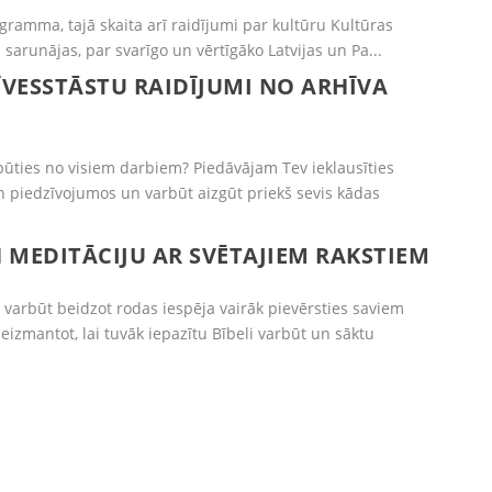
ramma, tajā skaita arī raidījumi par kultūru Kultūras
sarunājas, par svarīgo un vērtīgāko Latvijas un Pa...
ZĪVESSTĀSTU RAIDĪJUMI NO ARHĪVA
atpūties no visiem darbiem? Piedāvājam Tev ieklausīties
un piedzīvojumos un varbūt aizgūt priekš sevis kādas
N MEDITĀCIJU AR SVĒTAJIEM RAKSTIEM
 varbūt beidzot rodas iespēja vairāk pievērsties saviem
eizmantot, lai tuvāk iepazītu Bībeli varbūt un sāktu