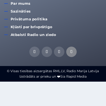
Par mums
Sazināties
Privātuma politika
Kļūsti par brīvprātīgo
Atbalsti Radio un ziedo
© Visas tiesības aizsargātas RML.LV, Radio Marija Latvija
Izstrādāts ar prieku un ❤️Sia Rapid Media