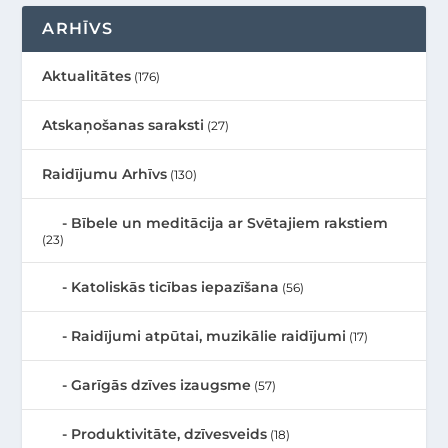
ARHĪVS
Aktualitātes
(176)
Atskaņošanas saraksti
(27)
Raidījumu Arhīvs
(130)
Bībele un meditācija ar Svētajiem rakstiem
(23)
Katoliskās ticības iepazīšana
(56)
Raidījumi atpūtai, muzikālie raidījumi
(17)
Garīgās dzīves izaugsme
(57)
Produktivitāte, dzīvesveids
(18)