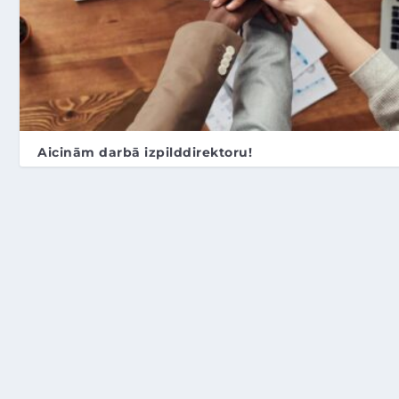
Aicinām darbā izpilddirektoru!
Apr 22, 2026
DIEVIŠĶĀ INVĀZIJA | CETURTDIENA PĒC PEL
| RML S10E02 | 19.02.2026
Feb 18, 2026
CITAS RELIĢIJAS
VIENKĀRŠI PAR MEDICĪ
Nov 25, 2025
Nov 25, 2025