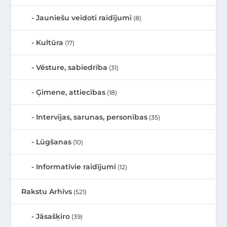
Jauniešu veidoti raidījumi
(8)
Kultūra
(17)
Vēsture, sabiedrība
(31)
Ģimene, attiecības
(18)
Intervijas, sarunas, personības
(35)
Lūgšanas
(10)
Informatīvie raidījumi
(12)
Rakstu Arhīvs
(521)
Jāsašķiro
(39)