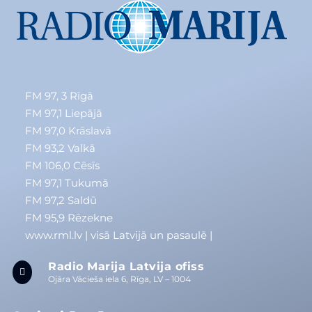
FM 97, 3
Rīgā
FM 97,1
Liepājā
FM 97,0
Krāslavā
FM 93,2
Valkā
FM 106,0 Cēsīs
FM 97,1 Tukumā
FM 97,2 Saldū
FM 95,9 Rēzekne
www.rml.lv
| visā Latvijā un pasaulē |
Radio Marija Latvija ofiss

Ojāra Vācieša iela 6, Rīga, LV – 1004