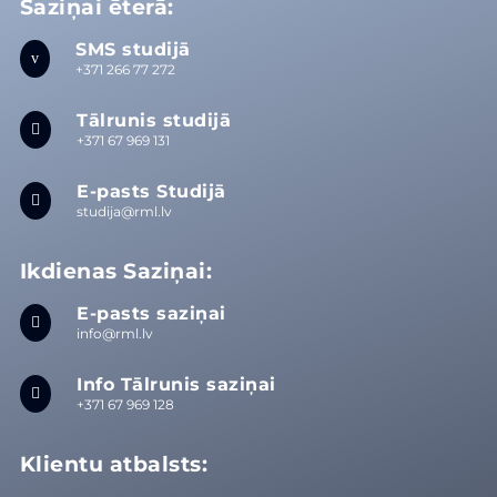
Saziņai ēterā:
SMS studijā
v
+371 266 77 272
Tālrunis studijā

+371 67 969 131
E-pasts Studijā

studija@rml.lv
Ikdienas Saziņai:
E-pasts saziņai

info@rml.lv
Info Tālrunis saziņai

+371 67 969 128
Klientu atbalsts: