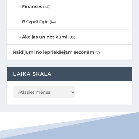
Finanses
(40)
Brīvprātīgie
(14)
Akcijas un notikumi
(89)
Raidījumi no iepriekšējām sezonām
(7)
LAIKA SKALA