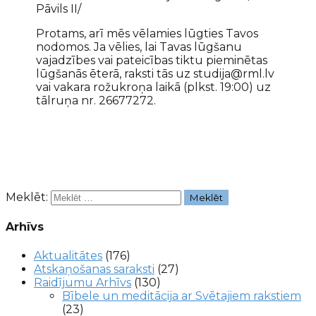
Pāvils II/
Protams, arī mēs vēlamies lūgties Tavos
nodomos. Ja vēlies, lai Tavas lūgšanu
vajadzībes vai pateicības tiktu pieminētas
lūgšanās ēterā, raksti tās uz studija@rml.lv
vai vakara rožukroņa laikā (plkst. 19:00) uz
tālruņa nr. 26677272.
Meklēt:
Arhīvs
Aktualitātes
(176)
Atskaņošanas saraksti
(27)
Raidījumu Arhīvs
(130)
Bībele un meditācija ar Svētajiem rakstiem
(23)