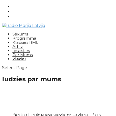
Sākums
Programma
Klausies RML
Arhīvi
Iesaisties
Par Mums
Ziedo!
Select Page
ludzies par mums
“Ko jūs lūgsit Manā Vārdā, to Es darīšu.” (Jņ