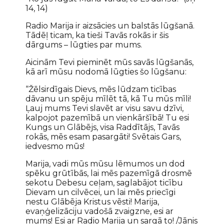
14, 14)
Radio Marija ir aizsācies un balstās lūgšanā.
Tādēļ ticam, ka tieši Tavās rokās ir šis
dārgums – lūgties par mums.
Aicinām Tevi pieminēt mūs savās lūgšanās,
kā arī mūsu nodomā lūgties šo lūgšanu:
“Žēlsirdīgais Dievs, mēs lūdzam ticības
dāvanu un spēju mīlēt tā, kā Tu mūs mīli!
Ļauj mums Tevi slavēt ar visu savu dzīvi,
kalpojot pazemībā un vienkāršībā! Tu esi
Kungs un Glābējs, visa Raddītājs, Tavās
rokās, mēs esam pasargāti! Svētais Gars,
iedvesmo mūs!
Marija, vadi mūs mūsu lēmumos un dod
spēku grūtībās, lai mēs pazemīgā drosmē
sekotu Debesu ceļam, saglabājot ticību
Dievam un cilvēcei, un lai mēs priecīgi
nestu Glābēja Kristus vēsti! Marija,
evaņģelizāciju vadošā zvaigzne, esi ar
mums! Esi ar Radio Marija un sargā to! /Jānis