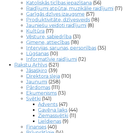
Katoliskās ticības iepazīšana
(56)
Raidījumi atpūtai, muzikālie raidījumi
(17)
Garīgās dzīves izaugsme
(57)
Produktivitāte, dzīvesveids
(18)
Jauniešu veidoti raidījumi
(8)
Kultūra
(17)
Vēsture, sabiedrība
(31)
Ģimene, attiecības
(18)
Intervijas, sarunas, personības
(35)
Lūgšanas
(10)
Informatīvie raidījumi
(12)
Rakstu Arhīvs
(521)
Jāsašķiro
(39)
Direktora sleja
(110)
Jaunumi
(258)
Pārdomas
(111)
Ekumenisms
(13)
Svētki
(141)
Advents
(47)
Gavēņa laiks
(44)
Ziemassvētki
(11)
Lieldienas
(9)
Finanses
(40)
Brīvprātīgie
(14)