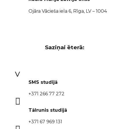
Ojāra Vācieša iela 6, Rīga, LV – 1004
Saziņai ēterā:
v
SMS studijā
+371 266 77 272

Tālrunis studijā
+371 67 969 131