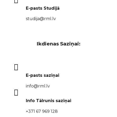

E-pasts Studijā
studija@rml.lv
Ikdienas Saziņai:

E-pasts saziņai
info@rml.lv

Info Tālrunis saziņai
+371 67 969 128