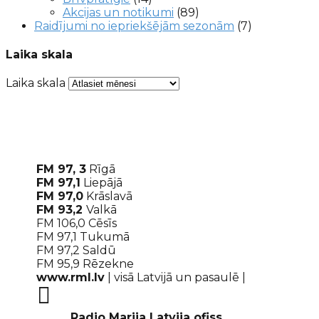
Akcijas un notikumi
(89)
Raidījumi no iepriekšējām sezonām
(7)
Laika skala
Laika skala
FM 97, 3
Rīgā
FM 97,1
Liepājā
FM 97,0
Krāslavā
FM 93,2
Valkā
FM 106,0 Cēsīs
FM 97,1 Tukumā
FM 97,2 Saldū
FM 95,9 Rēzekne
www.rml.lv
| visā Latvijā un pasaulē |

Radio Marija Latvija ofiss