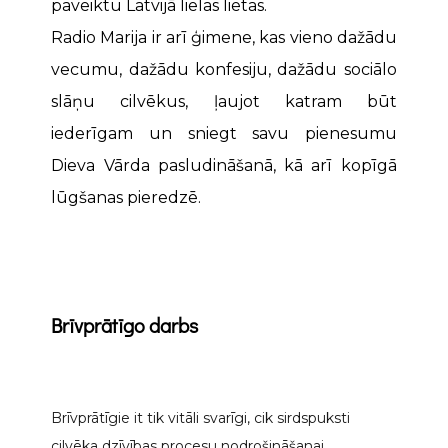
paveiktu Latvijā lielas lietas.
Radio Marija ir arī ģimene, kas vieno dažādu
vecumu, dažādu konfesiju, dažādu sociālo
slāņu cilvēkus, ļaujot katram būt
iederīgam un sniegt savu pienesumu
Dieva Vārda pasludināšanā, kā arī kopīgā
lūgšanas pieredzē.
Brīvprātīgo darbs
Brīvprātīgie it tik vitāli svarīgi, cik sirdspuksti
cilvēka dzīvības procesu nodrošināšanai.