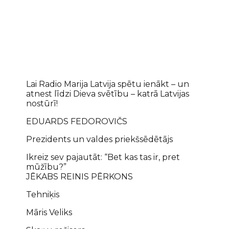
Lai Radio Marija Latvija spētu ienākt – un
atnest līdzi Dieva svētību – katrā Latvijas
nostūrī!
EDUARDS FEDOROVIČS
Prezidents un valdes priekšsēdētājs
Ikreiz sev pajautāt: “Bet kas tas ir, pret
mūžību?”
JĒKABS REINIS PĒRKONS
Tehniķis
Māris Veliks