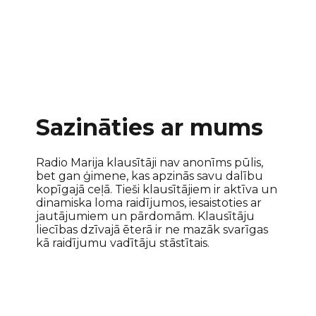
Sazināties ar mums
Radio Marija klausītāji nav anonīms pūlis,
bet gan ģimene, kas apzinās savu dalību
kopīgajā ceļā. Tieši klausītājiem ir aktīva un
dinamiska loma raidījumos, iesaistoties ar
jautājumiem un pārdomām. Klausītāju
liecības dzīvajā ēterā ir ne mazāk svarīgas
kā raidījumu vadītāju stāstītais.