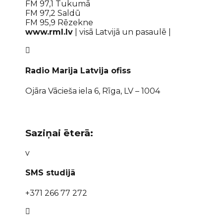
FM 97,1 Tukumā
FM 97,2 Saldū
FM 95,9 Rēzekne
www.rml.lv
| visā Latvijā un pasaulē |

Radio Marija Latvija ofiss
Ojāra Vācieša iela 6, Rīga, LV – 1004
Saziņai ēterā:
v
SMS studijā
+371 266 77 272
