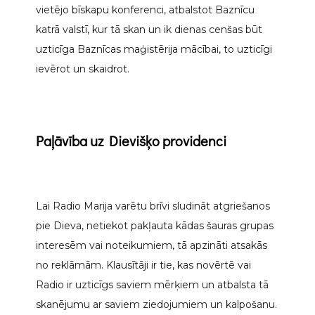
vietējo bīskapu konferenci, atbalstot Baznīcu
katrā valstī, kur tā skan un ik dienas cenšas būt
uzticīga Baznīcas maģistērija mācībai, to uzticīgi
ievērot un skaidrot.
Paļāvība uz Dievišķo providenci
Lai Radio Marija varētu brīvi sludināt atgriešanos
pie Dieva, netiekot pakļauta kādas šauras grupas
interesēm vai noteikumiem, tā apzināti atsakās
no reklāmām. Klausītāji ir tie, kas novērtē vai
Radio ir uzticīgs saviem mērķiem un atbalsta tā
skanējumu ar saviem ziedojumiem un kalpošanu.