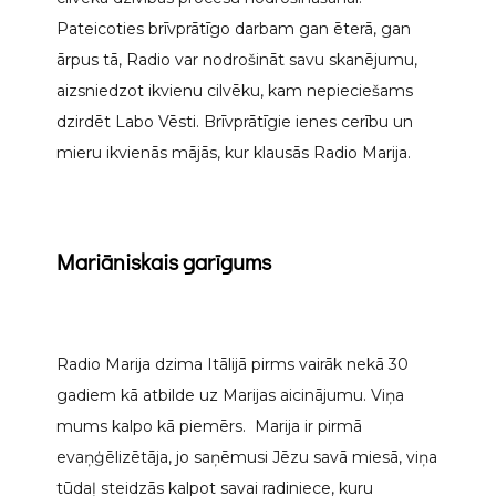
Pateicoties brīvprātīgo darbam gan ēterā, gan
ārpus tā, Radio var nodrošināt savu skanējumu,
aizsniedzot ikvienu cilvēku, kam nepieciešams
dzirdēt Labo Vēsti.
Brīvprātīgie ienes cerību un
mieru ikvienās mājās, kur klausās Radio Marija.
Mariāniskais garīgums
Radio Marija dzima Itālijā pirms vairāk nekā 30
gadiem kā atbilde uz Marijas aicinājumu. Viņa
mums kalpo kā piemērs. Marija ir pirmā
evaņģēlizētāja, jo saņēmusi Jēzu savā miesā, viņa
tūdaļ steidzās kalpot savai radiniece, kuru