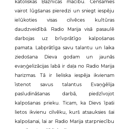
katoliskās Baznīcas mācību. Cenšamies
vairot lūgšanas pieredzi un sniegt iespēju
ielūkoties visas cilvēces kultūras
daudzveidībā. Radio Marija visā pasaulē
darbojas uz brīvprātīgo kalpošanas
pamata. Labprātīga savu talantu un laika
ziedošana Dieva godam un jaunās
evaņģelizācijas labā ir daļa no Radio Marija
harizmas. Tā ir lieliska iespēja ikvienam
īstenot savus talantus Evaņģēlija
pasludināšanas darbā, piedzīvojot
kalpošanas prieku. Ticam, ka Dievs īpaši
lietos ikvienu cilvēku, kurš atsauksies šai
kalpošanai, lai ar Radio Marija starpniecību