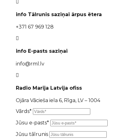

info Tālrunis saziņai ārpus ētera
+371 67 969 128

info E-pasts saziņai
info@rml.lv

Radio Marija Latvija ofiss
Ojāra Vācieša iela 6, Rīga, LV – 1004
Vārds*
Jūsu e-pasts*
Jūsu tālrunis