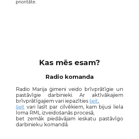
prioritāte.
Kas mēs esam?
Radio komanda
Radio Marija ģimeni veido brīvprātīgie un
pastāvīgie darbinieki. Ar aktīvākajiem
brīvprātīgajiem vari iepazīties
šeit
,
šeit
vari lasīt par cilvēkiem, kam bijusi liela
loma RML izveidošanās procesā,
bet zemāk piedāvājam ieskatu pastāvīgo
darbinieku komandā.