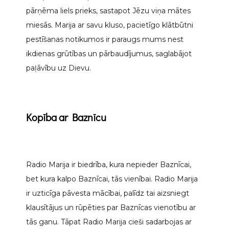
pārņēma liels prieks, sastapot Jēzu viņa mātes
miesās. Marija ar savu kluso, pacietīgo klātbūtni
pestīšanas notikumos ir paraugs mums nest
ikdienas grūtības un pārbaudījumus, saglabājot
paļāvību uz Dievu.
Kopība ar Baznīcu
Radio Marija ir biedrība, kura nepieder Baznīcai,
bet kura kalpo Baznīcai, tās vienībai. Radio Marija
ir uzticīga pāvesta mācībai, palīdz tai aizsniegt
klausītājus un rūpēties par Baznīcas vienotību ar
tās ganu. Tāpat Radio Marija cieši sadarbojas ar