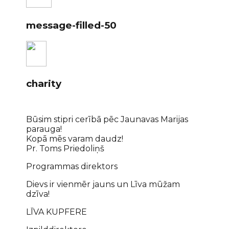
message-filled-50
charity
Būsim stipri cerībā pēc Jaunavas Marijas
parauga!
Kopā mēs varam daudz!
Pr. Toms Priedoliņš
Programmas direktors
Dievs ir vienmēr jauns un Līva mūžam
dzīva!
LĪVA KUPFERE