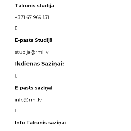
Tālrunis studijā
+371 67 969 131

E-pasts Studijā
studija@rml.lv
Ikdienas Saziņai:

E-pasts saziņai
info@rml.lv

Info Tālrunis saziņai