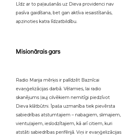
Līdz ar to paļaušanās uz Dieva providenci nav
pasīva gaidīšana, bet gan aktīva iesaistīšanās,
apzinoties katra līdzatbildību.
Misionārais gars
Radio Marija mērķis ir palīdzēt Baznīcai
evaņģelizācijas darbā. Vēlamies, lai radio
skanējums
ļauj cilvēkiem nemitīgi piedzīvot
Dieva klātbūtni. Īpaša uzmanība tiek pievērsta
sabiedrības atstumtajiem – nabagiem, slimajiem,
vientuļajiem, ieslodzītajiem, kā arī citiem, kuri
atstāti sabiedrības perifērijā. Viņi ir evaņģelizācijas