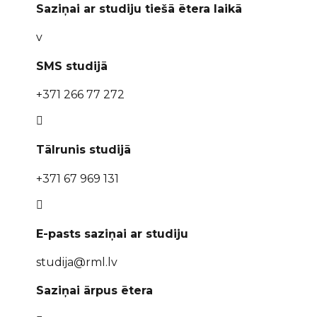
Saziņai ar studiju tiešā ētera laikā
v
SMS studijā
+371 266 77 272

Tālrunis studijā
+371 67 969 131

E-pasts saziņai ar studiju
studija@rml.lv
Saziņai ārpus ētera