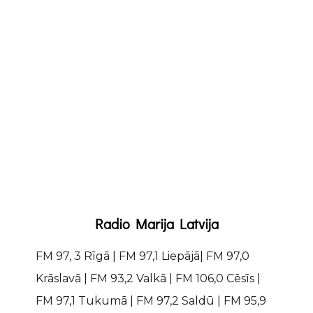
SAZINĀTIES
ATBALSTĪT RADIO
Radio Marija Latvija
FM 97, 3 Rīgā | FM 97,1 Liepājā| FM 97,0
Krāslavā | FM 93,2 Valkā | FM 106,0 Cēsīs |
FM 97,1 Tukumā | FM 97,2 Saldū | FM 95,9