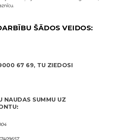
aznīcu.
DARBĪBU ŠĀDOS VEIDOS:
000 67 69, TU ZIEDOSI
U NAUDAS SUMMU UZ
ONTU:
1004
37409657