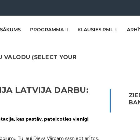
SĀKUMS
PROGRAMMA
KLAUSIES RML
ARHĪ
VU VALODU (SELECT YOUR
IJA LATVIJA DARBU:
ZIE
BAN
tacija, kas pastāv, pateicoties vienīgi
edojumu Tu ļauj Dieva Vārdam sasniegt arī tos,