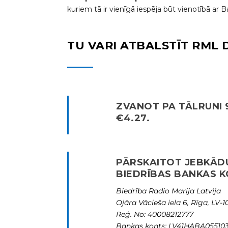
kuriem tā ir vienīgā iespēja būt vienotībā ar B
TU VARI ATBALSTĪT RML 
ZVANOT PA TĀLRUNI 9
€4.27.
PĀRSKAITOT JEBKĀD
BIEDRĪBAS BANKAS K
Biedrība Radio Marija Latvija
Ojāra Vācieša iela 6, Rīga, LV-
Reģ. No: 40008212777
Bankas konts: LV41HABA05510