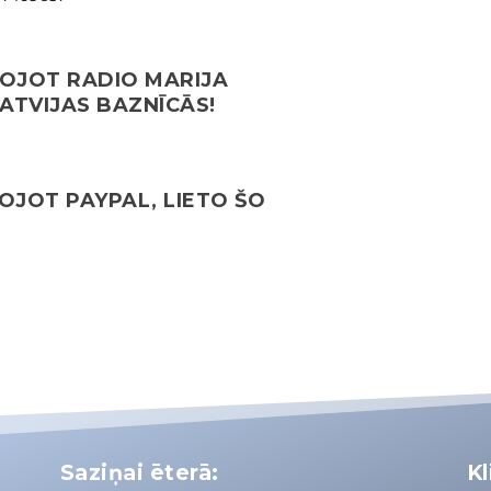
TOJOT RADIO MARIJA
ATVIJAS BAZNĪCĀS!
OJOT PAYPAL, LIETO ŠO
Saziņai ēterā:
Kl