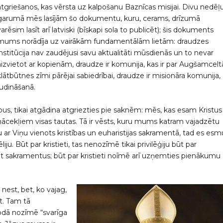
atgriešanos, kas vērsta uz kalpošanu Baznīcas misijai. Divu nedēļ
garumā mēs lasījām šo dokumentu, kuru, cerams, drīzumā
varēsim lasīt arī latviski (bīskapi sola to publicēt); šis dokuments
mums norādīja uz vairākām fundamentālām lietām: draudzes
institūcija nav zaudējusi savu aktualitāti mūsdienās un to nevar
aizvietot ar kopienām, draudze ir komunija, kas ir par Augšamcelt
klātbūtnes zīmi pārējai sabiedrībai, draudze ir misionāra komunija,
ludināšanā.
cipus, tikai atgādina atgriezties pie saknēm: mēs, kas esam Kristus
r mācekļiem visas tautas. Tā ir vēsts, kuru mums katram vajadzētu
 ar Viņu vienots kristības un euharistijas sakramentā, tad es esm
iju. Būt par kristieti, tas nenozīmē tikai privilēģiju būt par
emt sakramentus; būt par kristieti noīmē arī uzņemties pienākumu
 nest, bet, ko vajag,
t. Tam tā
lodā nozīmē “svarīga