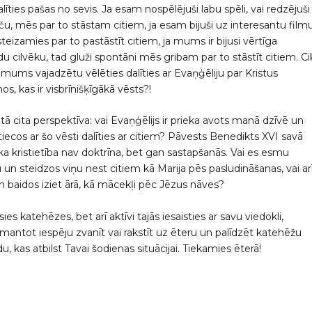
alīties pašas no sevis. Ja esam nospēlējuši labu spēli, vai redzējuši
ču, mēs par to stāstam citiem, ja esam bijuši uz interesantu film
 steizamies par to pastāstīt citiem, ja mums ir bijusi vērtīga
du cilvēku, tad gluži spontāni mēs gribam par to stāstīt citiem. Ci
 mums vajadzētu vēlēties dalīties ar Evaņģēliju par Kristus
, kas ir visbrīnišķīgākā vēsts?!
tā cita perspektīva: vai Evaņģēlijs ir prieka avots manā dzīvē un
 tiecos ar šo vēsti dalīties ar citiem? Pāvests Benedikts XVI savā
, ka kristietība nav doktrīna, bet gan sastapšanās. Vai es esmu
u un steidzos viņu nest citiem kā Marija pēs pasludināšanas, vai ar
un baidos iziet ārā, kā mācekļi pēc Jēzus nāves?
es katehēzes, bet arī aktīvi tajās iesaisties ar savu viedokli,
ntot iespēju zvanīt vai rakstīt uz ēteru un palīdzēt katehēžu
, kas atbilst Tavai šodienas situācijai. Tiekamies ēterā!