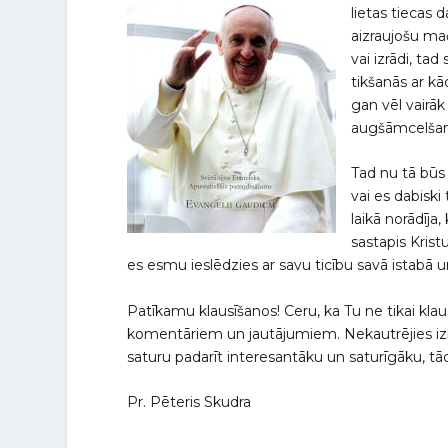
lietas tiecas d
aizraujošu ma
vai izrādi, tad
tikšanās ar kā
gan vēl vairāk
augšāmcelšanos
Tad nu tā būs 
vai es dabiski
laikā norādīja
sastapis Krist
es esmu ieslēdzies ar savu ticību savā istabā 
Patīkamu klausīšanos! Ceru, ka Tu ne tikai klausi
komentāriem un jautājumiem. Nekautrējies izma
saturu padarīt interesantāku un saturīgāku, tādu
Pr. Pēteris Skudra