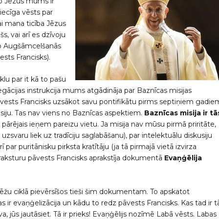
 ko Jēzus mums ir
riecīga vēsts par
i mana ticība Jēzus
, vai arī es dzīvoju
eko Augšāmcelšanās
ests Francisks).
u par it kā to pašu
regācijas instrukcija mums atgādināja par Baznīcas misijas
 pāvests Francisks uzsākot savu pontifikātu pirms septiņiem gadie
siju. Tas nav viens no Baznīcas aspektiem.
Baznīcas misija ir tā
s pārējais ieņem pareizu vietu. Ja misija nav mūsu pirmā priritāte,
ā uzsvaru liek uz tradīciju saglabāšanu), par intelektuālu diskusiju
rī par puritānisku pirksta kratītāju (ja tā pirmajā vietā izvirza
o raksturu pāvests Francisks aprakstīja dokumentā
Evaņģēlija
ēžu ciklā pievērsīšos tieši šim dokumentam. To apskatot
s ir evaņģelizācija un kādu to redz pāvests Francisks. Kas tad ir t
va, jūs jautāsiet. Tā ir prieks! Evaņģēlijs nozīmē Labā vēsts. Labas