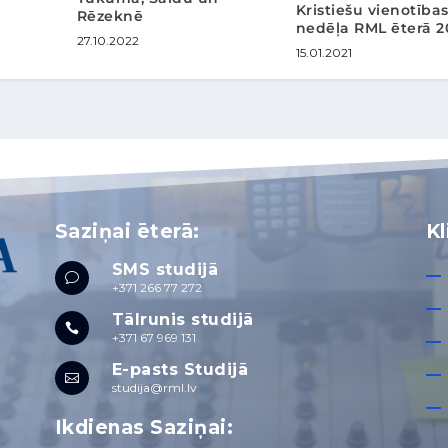
Kristiešu vienotība
Rēzeknē
nedēļa RML ēterā 2
27.10.2022
15.01.2021
Saziņai ēterā:
Kl
SMS studijā
v
+371 266 77 272
Tālrunis studijā

+371 67 969 131
E-pasts Studijā

studija@rml.lv
Ikdienas Saziņai: