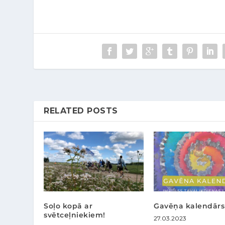
RELATED POSTS
Soļo kopā ar
Gavēņa kalendārs
svētceļniekiem!
27.03.2023