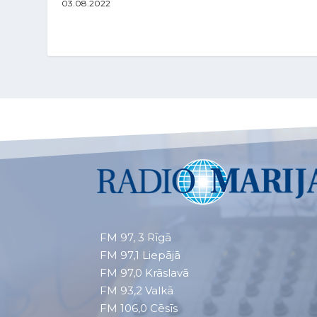
03.08.2022
FM 97, 3
Rīgā
FM 97,1
Liepājā
FM 97,0
Krāslavā
FM 93,2
Valkā
FM 106,0 Cēsīs