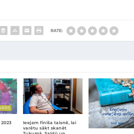
RATE:
 2023
Ieejam finiša taisnē, lai
varētu sākt skanēt
Tukumā, Saldū un