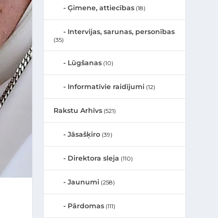
Ģimene, attiecības
(18)
Intervijas, sarunas, personības
(35)
Lūgšanas
(10)
Informatīvie raidījumi
(12)
Rakstu Arhīvs
(521)
Jāsašķiro
(39)
Direktora sleja
(110)
Jaunumi
(258)
Pārdomas
(111)