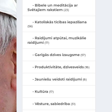
Bībele un meditācija ar
Svētajiem rakstiem
(23)
Katoliskās ticības iepazīšana
(56)
Raidījumi atpūtai, muzikālie
raidījumi
(17)
Garīgās dzīves izaugsme
(57)
Produktivitāte, dzīvesveids
(18)
Jauniešu veidoti raidījumi
(8)
Kultūra
(17)
Vēsture, sabiedrība
(31)