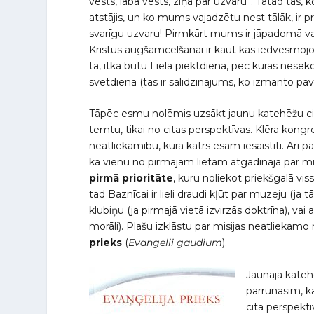
vēsts, laba vēsts, ziņa par uzvaru”. Tātad tas,
atstājis, un ko mums vajadzētu nest tālāk, ir p
svarīgu uzvaru! Pirmkārt mums ir jāpadomā va
Kristus augšāmcelšanai ir kaut kas iedvesmojošs
tā, itkā būtu Lielā piektdiena, pēc kuras nes
svētdiena (tas ir salīdzinājums, ko izmanto pāv
Tāpēc esmu nolēmis uzsākt jaunu katehēžu cikl
temtu, tikai no citas perspektīvas. Klēra kong
neatliekamību, kurā katrs esam iesaistīti. Arī
kā vienu no pirmajām lietām atgādināja par mi
pirmā prioritāte
, kuru noliekot priekšgalā vis
tad Baznīcai ir lieli draudi kļūt par muzeju (ja t
klubiņu (ja pirmajā vietā izvirzās doktrīna), vai a
morāli). Plašu izklāstu par misijas neatliekam
prieks
(
Evangelii gaudium
).
Jaunajā kateh
pārrunāsim, ka
cita perspektī