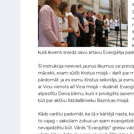
kurā ikviens sniedz savu artavu Evaņģēlija pas
Šī instrukcija neievieš jaunus likumus vai prin
mācekļi, esam sūtīti Kristus misijā – darīt pa
pārdomāt: ja es esmu Kristus sekotājs, ja esmu
ar Viņu vienots arī Viņa misijā – sludināt Evaņģēl
atpestītu Dieva bērnu, kurš ir priviliģēts saņ
būt par aktīvu līdzdalībnieku Baznīcas misijā.
Kāds varētu padomāt, ka tā ir kārtējā nasta, ko
to vajag – sakožam zobus un ejam evaņģelizē
nevajadzētu būt. Vārds “Evaņģēlijs” grieķu va