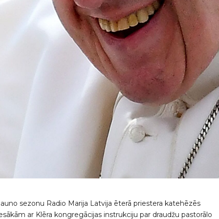
Jauno sezonu Radio Marija Latvija ēterā priestera katehēzēs
iesākām ar Klēra kongregācijas instrukciju par draudžu pastorālo