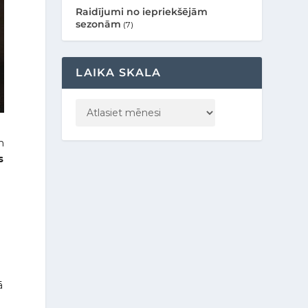
Raidījumi no iepriekšējām
sezonām
(7)
LAIKA SKALA
m
s
ā