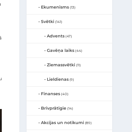
u
Ekumenisms
(13)
Svētki
(141)
Advents
(47)
ā
Gavēņa laiks
(44)
Ziemassvētki
(11)
u
Lieldienas
(9)
Finanses
(40)
Brīvprātīgie
(14)
Akcijas un notikumi
(89)