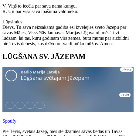
V. Viņš to iecēla par sava nama kungu.
R. Un par visa sava īpašuma valdnieku.
Lūgsimies.
Dievs, Tu savā neizsakāmā gādībā esi izvēlējies svēto Jāzepu par
savas Mātes, Vissvētās Jaunavas Marijas Līgavaini, mēs Tevi
lūdzam, lai tas, kuru godinām virs zemes, būtu mums par aizbildni
pie Tevis debesīs, kas dzīvo un valdi mūžu mūžos. Amen.
LŪGŠANA SV. JĀZEPAM
Spotify
Pie Tevis, svētais Jāzep, mēs steidzamies savās bēdās un Tavas