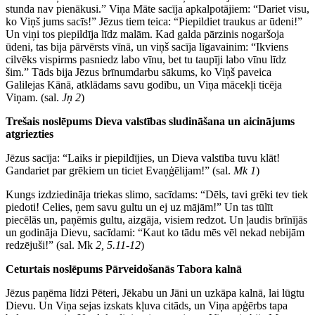
stunda nav pienākusi.” Viņa Māte sacīja apkalpotājiem: “Dariet visu,
ko Viņš jums sacīs!” Jēzus tiem teica: “Piepildiet traukus ar ūdeni!”
Un viņi tos piepildīja līdz malām. Kad galda pārzinis nogaršoja
ūdeni, tas bija pārvērsts vīnā, un viņš sacīja līgavainim: “Ikviens
cilvēks vispirms pasniedz labo vīnu, bet tu taupīji labo vīnu līdz
šim.” Tāds bija Jēzus brīnumdarbu sākums, ko Viņš paveica
Galilejas Kānā, atklādams savu godību, un Viņa mācekļi ticēja
Viņam. (sal.
Jņ 2
)
Trešais noslēpums Dieva valstības sludināšana un aicinājums
atgriezties
Jēzus sacīja: “Laiks ir piepildījies, un Dieva valstība tuvu klāt!
Gandariet par grēkiem un ticiet Evaņģēlijam!” (sal.
Mk 1
)
Kungs izdziedināja triekas slimo, sacīdams: “Dēls, tavi grēki tev tiek
piedoti! Celies, ņem savu gultu un ej uz mājām!” Un tas tūlīt
piecēlās un, paņēmis gultu, aizgāja, visiem redzot. Un ļaudis brīnījās
un godināja Dievu, sacīdami: “Kaut ko tādu mēs vēl nekad nebijām
redzējuši!” (sal. Mk
2, 5.11-12
)
Ceturtais noslēpums Pārveidošanās Tabora kalnā
Jēzus paņēma līdzi Pēteri, Jēkabu un Jāni un uzkāpa kalnā, lai lūgtu
Dievu. Un Viņa sejas izskats kļuva citāds, un Viņa apģērbs tapa