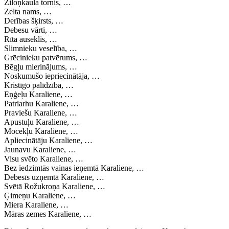
Ziloņkaula tornis, …
Zelta nams, …
Derības šķirsts, …
Debesu vārti, …
Rīta auseklis, …
Slimnieku veselība, …
Grēcinieku patvērums, …
Bēgļu mierinājums, …
Noskumušo iepriecinātāja, …
Kristīgo palīdzība, …
Eņģeļu Karaliene, …
Patriarhu Karaliene, …
Praviešu Karaliene, …
Apustuļu Karaliene, …
Mocekļu Karaliene, …
Apliecinātāju Karaliene, …
Jaunavu Karaliene, …
Visu svēto Karaliene, …
Bez iedzimtās vainas ieņemtā Karaliene, …
Debesīs uzņemtā Karaliene, …
Svētā Rožukroņa Karaliene, …
Ģimeņu Karaliene, …
Miera Karaliene, …
Māras zemes Karaliene, …