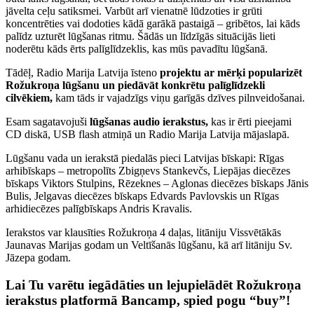
jāvelta ceļu satiksmei. Varbūt arī vienatnē lūdzoties ir grūti
koncentrēties vai dodoties kādā garākā pastaigā – gribētos, lai kāds
palīdz uzturēt lūgšanas ritmu. Šādās un līdzīgās situācijās lieti
noderētu kāds ērts palīglīdzeklis, kas mūs pavadītu lūgšanā.
Tādēļ, Radio Marija Latvija īsteno
projektu ar mērķi popularizēt
Rožukroņa lūgšanu un piedāvāt konkrētu palīglīdzekli
cilvēkiem,
kam tāds ir vajadzīgs viņu garīgās dzīves pilnveidošanai.
Esam sagatavojuši
lūgšanas audio ierakstus,
kas ir ērti pieejami
CD diskā, USB flash atmiņā un Radio Marija Latvija mājaslapā.
Lūgšanu vada un ierakstā piedalās pieci Latvijas bīskapi: Rīgas
arhibīskaps – metropolīts Zbigņevs Stankevčs, Liepājas diecēzes
bīskaps Viktors Stulpins, Rēzeknes – Aglonas diecēzes bīskaps Jānis
Bulis, Jelgavas diecēzes bīskaps Edvards Pavlovskis un Rīgas
arhidiecēzes palīgbīskaps Andris Kravalis.
Ierakstos var klausīties Rožukroņa 4 daļas, litāniju Vissvētākās
Jaunavas Marijas godam un Veltīšanās lūgšanu, kā arī litāniju Sv.
Jāzepa godam.
Lai Tu varētu iegādāties un lejupielādēt Rožukroņa
ierakstus platformā Bancamp,
spied
pogu “buy”!