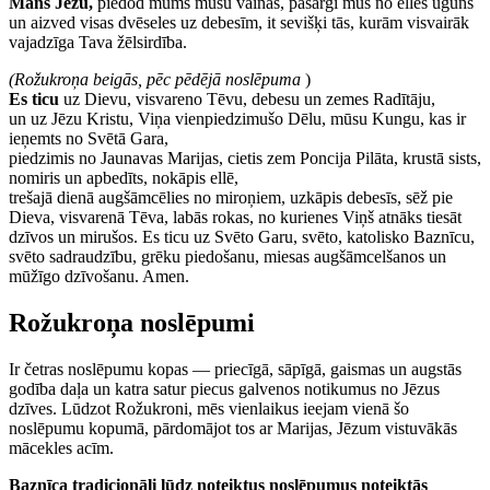
Mans Jēzu,
piedod mums mūsu vainas, pasargi mūs no elles uguns
un aizved visas dvēseles uz debesīm, it sevišķi tās, kurām visvairāk
vajadzīga Tava žēlsirdība.
(Rožukroņa beigās, pēc pēdējā noslēpuma
)
Es ticu
uz Dievu, visvareno Tēvu, debesu un zemes Radītāju,
un uz Jēzu Kristu, Viņa vienpiedzimušo Dēlu, mūsu Kungu, kas ir
ieņemts no Svētā Gara,
piedzimis no Jaunavas Marijas, cietis zem Poncija Pilāta, krustā sists,
nomiris un apbedīts, nokāpis ellē,
trešajā dienā augšāmcēlies no miroņiem, uzkāpis debesīs, sēž pie
Dieva, visvarenā Tēva, labās rokas, no kurienes Viņš atnāks tiesāt
dzīvos un mirušos. Es ticu uz Svēto Garu, svēto, katolisko Baznīcu,
svēto sadraudzību, grēku piedošanu, miesas augšāmcelšanos un
mūžīgo dzīvošanu. Amen.
Rožukroņa noslēpumi
Ir četras noslēpumu kopas — priecīgā, sāpīgā, gaismas un augstās
godība daļa un katra satur piecus galvenos notikumus no Jēzus
dzīves. Lūdzot Rožukroni, mēs vienlaikus ieejam vienā šo
noslēpumu kopumā, pārdomājot tos ar Marijas, Jēzum vistuvākās
mācekles acīm.
Baznīca tradicionāli lūdz noteiktus noslēpumus noteiktās