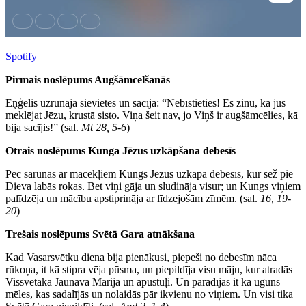
Spotify
Pirmais noslēpums Augšāmcelšanās
Eņģelis uzrunāja sievietes un sacīja: “Nebīstieties! Es zinu, ka jūs
meklējat Jēzu, krustā sisto. Viņa šeit nav, jo Viņš ir augšāmcēlies, kā
bija sacījis!” (sal.
Mt 28, 5-6
)
Otrais noslēpums Kunga Jēzus uzkāpšana debesīs
Pēc sarunas ar mācekļiem Kungs Jēzus uzkāpa debesīs, kur sēž pie
Dieva labās rokas. Bet viņi gāja un sludināja visur; un Kungs viņiem
palīdzēja un mācību apstiprināja ar līdzejošām zīmēm. (sal.
16, 19-
20
)
Trešais noslēpums Svētā Gara atnākšana
Kad Vasarsvētku diena bija pienākusi, piepeši no debesīm nāca
rūkoņa, it kā stipra vēja pūsma, un piepildīja visu māju, kur atradās
Vissvētākā Jaunava Marija un apustuļi. Un parādījās it kā uguns
mēles, kas sadalījās un nolaidās pār ikvienu no viņiem. Un visi tika