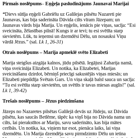
Pirmais noslēpums
–
Eņģeļa pasludinājums Jaunavai Marijai
“
Dievs sūtīja eņģeli Gabriēlu uz Galilejas pilsētu Nazareti pie
Jaunavas, kas bija saderināta Dāvida cilts vīram Jāzepam; un
Jaunavas vārds bija Marija. Un eņģelis, ienācis pie viņas, sacīja: “Esi
sveicināta, žēlastības pilnā! Kungs ir ar tevi; tu esi svētīta starp
sievietēm. Lūk, tu ieņemsi un dzemdēsi Dēlu, un nosauksi Viņu
vārdā Jēzus.” (sal.
Lk 1, 26-31
)
Otrais noslēpums – Marija apmeklē svēto Elizabeti
Marija steigšus aizgāja kalnos, jūdu pilsētā. Iegājusi Zaharija namā,
viņa sveicināja Elizabeti. Un notika, ka Elizabetei, Marijas
sveicināšanu dzirdot, bērniņš priecīgi sakustējās viņas miesās; un
Elizabeti piepildīja Svētais Gars. Un viņa skaļā balsī sauca un sacīja:
“Tu esi svētīta starp sievietēm, un svētīts ir tavas miesas auglis!” (sal.
Lk 1, 39-42
)
Trešais noslēpums – Jēzus piedzimšana
Jāzeps no Nazaretes pilsētas Galilejā devās uz Jūdeju, uz Dāvida
pilsētu, kas saucās Betlēme, tāpēc ka viņš bija no Dāvida nama un
cilts, lai pierakstītos ar Mariju, savu saderināto, kas bija mātes
cerībās. Un notika, ka, viņiem tur esot, pienāca laiks, lai viņa
dzemdētu. Un Marija dzemdēja savu pirmdzimto Dēlu un ietina