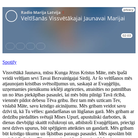
Spotify
Vissvētākā Jaunava, mūsu Kunga Jēzus Kristus Māte, mēs īpašā
veidā veltījam sevi Tavai Bezvainīgajai Sirdij. Ar šo veltīšanos mēs
atjaunojam kristības svētsolījumus un, saskaņā ar Evaņģēliju,
uzņemamies pienākumu iekšēji atgriezties, atraisīties no patmīlības
un no lētas piekāpības pasaulei, lai mēs būtu pilnīgi Tavā rīcībā,
vienmēr pildot debesu Tēva gribu. Bez tam mēs uzticam Tev,
vislabā Māte, savu kristīgo aicinājumu. Mēs gribam veidot savu
dzīvi tā, kā Tu vēlies: gandarīšanas un lūgšanas garā. Mēs gribam ar
dedzību piedalīties svētajā Mises Upurī, apustuliski darboties, ik
dienas dievbijīgi skaitīt rožukroņi un, atbilstoši Evaņģēlijam, priecīgi
nest dzīves upurus, būt spējīgiem atteikties un gandarīt. Mēs gribam
būt kristīgo tikumu un šķīstības paraugs pasaulei. Mēs apsolām būt