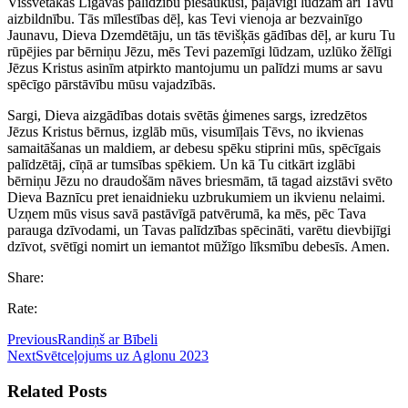
Vissvētākās Līgavas palīdzību piesaukuši, paļāvīgi lūdzam arī Tavu
aizbildnību. Tās mīlestības dēļ, kas Tevi vienoja ar bezvainīgo
Jaunavu, Dieva Dzemdētāju, un tās tēvišķās gādības dēļ, ar kuru Tu
rūpējies par bērniņu Jēzu, mēs Tevi pazemīgi lūdzam, uzlūko žēlīgi
Jēzus Kristus asinīm atpirkto mantojumu un palīdzi mums ar savu
spēcīgo pārstāvību mūsu vajadzībās.
Sargi, Dieva aizgādības dotais svētās ģimenes sargs, izredzētos
Jēzus Kristus bērnus, izglāb mūs, visumīļais Tēvs, no ikvienas
samaitāšanas un maldiem, ar debesu spēku stiprini mūs, spēcīgais
palīdzētāj, cīņā ar tumsības spēkiem. Un kā Tu citkārt izglābi
bērniņu Jēzu no draudošām nāves briesmām, tā tagad aizstāvi svēto
Dieva Baznīcu pret ienaidnieku uzbrukumiem un ikvienu nelaimi.
Uzņem mūs visus savā pastāvīgā patvērumā, ka mēs, pēc Tava
parauga dzīvodami, un Tavas palīdzības spēcināti, varētu dievbijīgi
dzīvot, svētīgi nomirt un iemantot mūžīgo līksmību debesīs. Amen.
Share:
Rate:
Previous
Randiņš ar Bībeli
Next
Svētceļojums uz Aglonu 2023
Related Posts