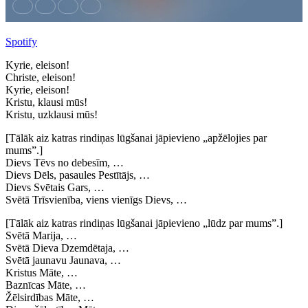
Spotify
Kyrie, eleison!
Christe, eleison!
Kyrie, eleison!
Kristu, klausi mūs!
Kristu, uzklausi mūs!
[Tālāk aiz katras rindiņas lūgšanai jāpievieno „apžēlojies par
mums”.]
Dievs Tēvs no debesīm, …
Dievs Dēls, pasaules Pestītājs, …
Dievs Svētais Gars, …
Svētā Trīsvienība, viens vienīgs Dievs, …
[Tālāk aiz katras rindiņas lūgšanai jāpievieno „lūdz par mums”.]
Svētā Marija, …
Svētā Dieva Dzemdētaja, …
Svētā jaunavu Jaunava, …
Kristus Māte, …
Baznīcas Māte, …
Žēlsirdības Māte, …