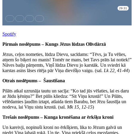
Spotify
Pirmais noslēpums – Kungs Jēzus lūdzas Olīvdārzā
Jēzus, ceļos nometies, lūdza Dievu, sacīdams: “Tēvs, ja Tu vēlies,
atņem šo biķeri no manis! Tomēr ne mans, bet Tavs prāts lai notiek!”
Nāves baiļu pārņemts, Viņš lūdza Dievu jo karstāk. Un sviedri kā
karstas asins lāses ritēja pār Viņa dievišķo vaigu. (sal.
Lk 22, 41-44
)
Otrais noslēpums – Šaustīšana
Pilāts atkal uzrunāja tautu un sacīja: “Ko tad jūs vēlaties, lai es daru
ar Jūdu ķēniņu?” Bet pūlis kliedza: “Sit Viņu krustā!” Un Pilāts,
vēlēdamies ļaudīm iztapt, atlaida tiem Barabu, bet Jēzu šaustīja un
nodeva, lai Viņu sistu krustā. (sal.
Mk
15, 12-15
)
Trešais noslēpums – Kunga kronēšana ar ērkšķu kroni
Un kareivji, nopinuši kroni no ērkšķiem, lika to Jēzum galvā un
niedri Viņa labajā rokā. Un tie, Viņa priekšā ceļos mezdamies,