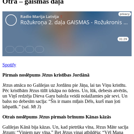
Otrā – gaismas daļa
Spotify
Pirmais noslēpums Jēzus kristības Jordānā
Jēzus atnāca no Galilejas uz Jordānu pie Jāņa, lai tas Viņu kristītu.
Pēc kristībām Jēzus tūlīt izkāpa no ūdens. Un, lūk, debesis atvērās,
un Viņš redzēja Dieva Garu baloža veidā nolaižamies pār sevi. Un
balss no debesīm sacīja: “Šis ir mans mīļais Dēls, kurš man ļoti
labpatīk.” (sal.
Mt 3
)
Otrais noslēpums Jēzus pirmais brīnums Kānas kāzās
Galilejas Kānā bija kāzas. Un, kad pietrūka vīna, Jēzus Māte sacīja
Jēzum: “Viņiem nav vīna.” Bet Jēzus viņai atbildēja: “Vēl Mana