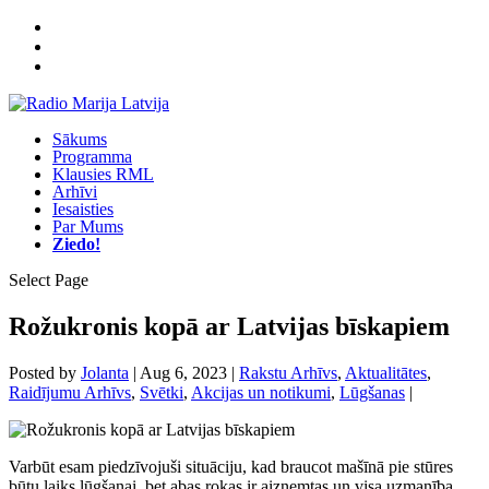
Sākums
Programma
Klausies RML
Arhīvi
Iesaisties
Par Mums
Ziedo!
Select Page
Rožukronis kopā ar Latvijas bīskapiem
Posted by
Jolanta
|
Aug 6, 2023
|
Rakstu Arhīvs
,
Aktualitātes
,
Raidījumu Arhīvs
,
Svētki
,
Akcijas un notikumi
,
Lūgšanas
|
Varbūt esam piedzīvojuši situāciju, kad braucot mašīnā pie stūres
būtu laiks lūgšanai, bet abas rokas ir aizņemtas un visa uzmanība