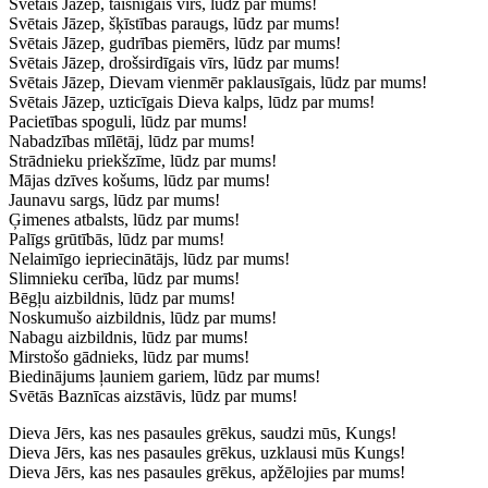
Svētais Jāzep, taisnīgais vīrs, lūdz par mums!
Svētais Jāzep, šķīstības paraugs, lūdz par mums!
Svētais Jāzep, gudrības piemērs, lūdz par mums!
Svētais Jāzep, drošsirdīgais vīrs, lūdz par mums!
Svētais Jāzep, Dievam vienmēr paklausīgais, lūdz par mums!
Svētais Jāzep, uzticīgais Dieva kalps, lūdz par mums!
Pacietības spoguli, lūdz par mums!
Nabadzības mīlētāj, lūdz par mums!
Strādnieku priekšzīme, lūdz par mums!
Mājas dzīves košums, lūdz par mums!
Jaunavu sargs, lūdz par mums!
Ģimenes atbalsts, lūdz par mums!
Palīgs grūtībās, lūdz par mums!
Nelaimīgo iepriecinātājs, lūdz par mums!
Slimnieku cerība, lūdz par mums!
Bēgļu aizbildnis, lūdz par mums!
Noskumušo aizbildnis, lūdz par mums!
Nabagu aizbildnis, lūdz par mums!
Mirstošo gādnieks, lūdz par mums!
Biedinājums ļauniem gariem, lūdz par mums!
Svētās Baznīcas aizstāvis, lūdz par mums!
Dieva Jērs, kas nes pasaules grēkus, saudzi mūs, Kungs!
Dieva Jērs, kas nes pasaules grēkus, uzklausi mūs Kungs!
Dieva Jērs, kas nes pasaules grēkus, apžēlojies par mums!