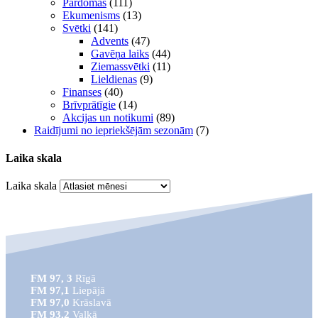
Pārdomas
(111)
Ekumenisms
(13)
Svētki
(141)
Advents
(47)
Gavēņa laiks
(44)
Ziemassvētki
(11)
Lieldienas
(9)
Finanses
(40)
Brīvprātīgie
(14)
Akcijas un notikumi
(89)
Raidījumi no iepriekšējām sezonām
(7)
Laika skala
Laika skala
FM 97, 3
Rīgā
FM 97,1
Liepājā
FM 97,0
Krāslavā
FM 93,2
Valkā