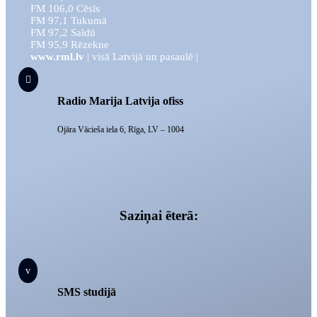
FM 106,0 Cēsīs
FM 97,1 Tukumā
FM 97,2 Saldū
FM 95,9 Rēzekne
www.rml.lv
| visā Latvijā un pasaulē |

Radio Marija Latvija ofiss
Ojāra Vācieša iela 6, Rīga, LV – 1004
Saziņai ēterā:
v
SMS studijā