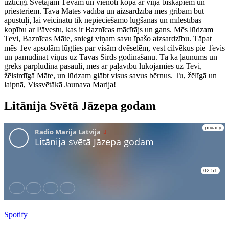
uzticīgi Svētajam Tēvam un vienoti kopā ar viņa bīskapiem un
priesteriem. Tavā Mātes vadībā un aizsardzībā mēs gribam būt
apustuļi, lai veicinātu tik nepieciešamo lūgšanas un mīlestības
kopību ar Pāvestu, kas ir Baznīcas mācītājs un gans. Mēs lūdzam
Tevi, Baznīcas Māte, sniegt viņam savu īpašo aizsardzību. Tāpat
mēs Tev apsolām lūgties par visām dvēselēm, vest cilvēkus pie Tevis
un pamudināt viņus uz Tavas Sirds godināšanu. Tā kā ļaunums un
grēks pārpludina pasauli, mēs ar paļāvību lūkojamies uz Tevi,
žēlsirdīgā Māte, un lūdzam glābt visus savus bērnus. Tu, žēlīgā un
laipnā, Vissvētākā Jaunava Marija!
Litānija Svētā Jāzepa godam
Spotify