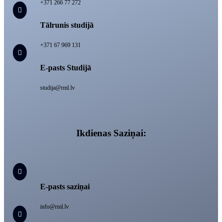
+371 266 77 272

Tālrunis studijā
+371 67 969 131

E-pasts Studijā
studija@rml.lv
Ikdienas Saziņai:

E-pasts saziņai
info@rml.lv
