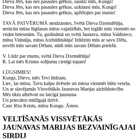
Dieva Jērs, kas nes pasaules grēkus, saudzi mūs, Kungs!
Dieva Jērs, kas nes pasaules grēkus, uzklausi mūs, Kungs!
Dieva Jērs, kas nes pasaules grēkus, apžēlojies par mums!
TAVĀ PATVĒRUMĀ steidzamies, Svētā Dieva Dzemdētāja,
nenicini mūsu lūgšanas mūsu vajadzībās, bet izglāb mūs vienmēr no
visām briesmām. Tu, godināmā un svētā Jaunava, mūsu Valdniece,
mūsu Vidutāja, mūsu Aizbildinātāja! Izlīdzini mūs ar savu Dēlu,
novēli mūs savam Dēlam, stādi mūs savam Dēlam priekšā.
V. Lūdz par mums, svētā Dieva Dzemdētāja!
R. Lai mēs Kristus solījumu cienīgi topam!
LŪGSIMIES!
Kungs, Dievs, mēs Tevi lūdzam,
Liec, lai mūsu, Tavu kalpu dvēsele un miesa vienmēr būtu vesela,
Un ar slavējamās Vissvētākās Jaunavas Marijas aizbildniecību
Mēs tiktu atbrīvoti no laicīgā ļaunuma
Un priecātos mūžīgajā dzīvē.
Caur Jēzu Kristu, mūsu Kungu. Āmen.
VELTĪŠANĀS VISSVĒTĀKĀS
JAUNAVAS MARIJAS BEZVAINĪGAJAI
SIRDIJ