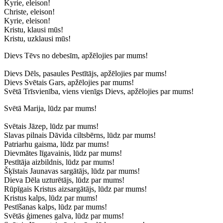
Kyrie, eleison!
Christe, eleison!
Kyrie, eleison!
Kristu, klausi mūs!
Kristu, uzklausi mūs!
Dievs Tēvs no debesīm, apžēlojies par mums!
Dievs Dēls, pasaules Pestītājs, apžēlojies par mums!
Dievs Svētais Gars, apžēlojies par mums!
Svētā Trīsvienība, viens vienīgs Dievs, apžēlojies par mums!
Svētā Marija, lūdz par mums!
Svētais Jāzep, lūdz par mums!
Slavas pilnais Dāvida ciltsbērns, lūdz par mums!
Patriarhu gaisma, lūdz par mums!
Dievmātes līgavainis, lūdz par mums!
Pestītāja aizbildnis, lūdz par mums!
Šķīstais Jaunavas sargātājs, lūdz par mums!
Dieva Dēla uzturētājs, lūdz par mums!
Rūpīgais Kristus aizsargātājs, lūdz par mums!
Kristus kalps, lūdz par mums!
Pestīšanas kalps, lūdz par mums!
Svētās ģimenes galva, lūdz par mums!