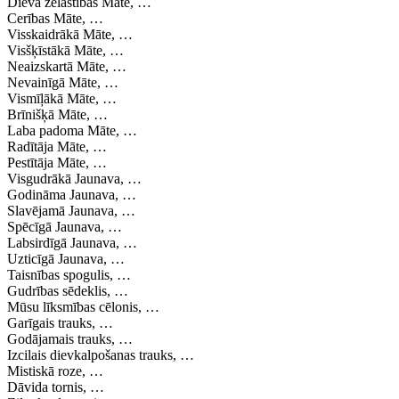
Dieva žēlastības Māte, …
Cerības Māte, …
Visskaidrākā Māte, …
Visšķīstākā Māte, …
Neaizskartā Māte, …
Nevainīgā Māte, …
Vismīļākā Māte, …
Brīnišķā Māte, …
Laba padoma Māte, …
Radītāja Māte, …
Pestītāja Māte, …
Visgudrākā Jaunava, …
Godināma Jaunava, …
Slavējamā Jaunava, …
Spēcīgā Jaunava, …
Labsirdīgā Jaunava, …
Uzticīgā Jaunava, …
Taisnības spogulis, …
Gudrības sēdeklis, …
Mūsu līksmības cēlonis, …
Garīgais trauks, …
Godājamais trauks, …
Izcilais dievkalpošanas trauks, …
Mistiskā roze, …
Dāvida tornis, …