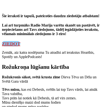
Šie ieraksti ir tapuši, pateicoties daudzu ziedotāju atbalstam!
Lai arī turpmāks Radio Marija varētu skanēt un pastāvēt, ir
nepieciešams arī Tavs ziedojums, tādēļ iegādājoties ierakstu,
vēlamais minimālais ziedojums ir 3 eiro!
ZIEDOT
Zemāk, aiz katra noslēpuma Tu atradīsi arī ierakstus Hearthis,
Spotify un ApplePodcasts!
Rožukroņa lūgšanu kārtība
Rožukronis sākot, svētā krusta zīme
Dieva Tēva un Dēla un
Svētā Gara vārdā
Tēvs mūsu,
kas esi Debesīs, svētīts lai top Tavs vārds, lai atnāk
Tava valstība,
Tavs prāts lai notiek kā Debesīs, tā arī virs zemes.
Mūsu dienišķo maizi dod mums šodien
un piedod mums mūsu parādus,