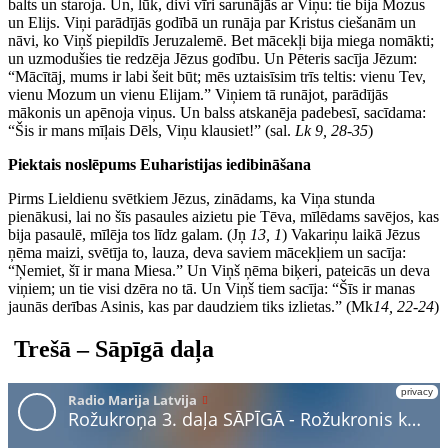
balts un staroja. Un, lūk, divi vīri sarunājās ar Viņu: tie bija Mozus
un Elijs. Viņi parādījās godībā un runāja par Kristus ciešanām un
nāvi, ko Viņš piepildīs Jeruzalemē. Bet mācekļi bija miega nomākti;
un uzmodušies tie redzēja Jēzus godību. Un Pēteris sacīja Jēzum:
“Mācītāj, mums ir labi šeit būt; mēs uztaisīsim trīs teltis: vienu Tev,
vienu Mozum un vienu Elijam.” Viņiem tā runājot, parādījās
mākonis un apēnoja viņus. Un balss atskanēja padebesī, sacīdama:
“Šis ir mans mīļais Dēls, Viņu klausiet!” (sal.
Lk 9, 28-35
)
Piektais noslēpums Euharistijas iedibināšana
Pirms Lieldienu svētkiem Jēzus, zinādams, ka Viņa stunda
pienākusi, lai no šīs pasaules aizietu pie Tēva, mīlēdams savējos, kas
bija pasaulē, mīlēja tos līdz galam. (Jņ
13, 1
) Vakariņu laikā Jēzus
ņēma maizi, svētīja to, lauza, deva saviem mācekļiem un sacīja:
“Ņemiet, šī ir mana Miesa.” Un Viņš ņēma biķeri, pateicās un deva
viņiem; un tie visi dzēra no tā. Un Viņš tiem sacīja: “Šīs ir manas
jaunās derības Asinis, kas par daudziem tiks izlietas.” (Mk
14, 22-24
)
Trešā – Sāpīgā daļa