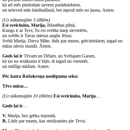
kā arī mēs piedodam saviem parādniekiem,
un neieved mūs kārdināšanā, bet atpestī mūs no ļauna. Amen.
(Uz nākamajām 3 zīlītēm)
Esi sveicināta, Marija,
žēlastības pilnā,
Kungs ir ar Tevi; Tu esi svētīta starp sievietēm,
un svētīts ir Tavas miesas auglis Jēzus.
Svētā Marija, Dieva Māte, lūdz par mums, grēciniekiem, tagad un
mūsu nāves stundā. Āmen.
Gods lai ir
Tēvam un Dēlam, un Svētajam Garam,
kā tas no iesākuma ir bijis, tā tagad un vienmēr,
un mūžīgi mūžam. Amen.
Pēc katra Rožukroņa noslēpuma seko:
Tēvs mūsu…
(Uz nākamajām 10 zīlītēm)
Esi sveicināta, Marija
…
Gods lai ir
…
V.
Marija, bez grēka ieņemtā,
R.
Lūdz par mums, kas steidzamies pie Tevis.