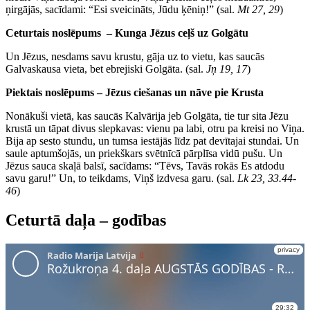
ņirgājās, sacīdami: “Esi sveicināts, Jūdu ķēniņ!” (sal.
Mt 27, 29
)
Ceturtais noslēpums – Kunga Jēzus ceļš uz Golgātu
Un Jēzus, nesdams savu krustu, gāja uz to vietu, kas saucās
Galvaskausa vieta, bet ebrejiski Golgāta. (sal.
Jņ 19, 17
)
Piektais noslēpums – Jēzus ciešanas un nāve pie Krusta
Nonākuši vietā, kas saucās Kalvārija jeb Golgāta, tie tur sita Jēzu
krustā un tāpat divus slepkavas: vienu pa labi, otru pa kreisi no Viņa.
Bija ap sesto stundu, un tumsa iestājās līdz pat devītajai stundai. Un
saule aptumšojās, un priekškars svētnīcā pārplīsa vidū pušu. Un
Jēzus sauca skaļā balsī, sacīdams: “Tēvs, Tavās rokās Es atdodu
savu garu!” Un, to teikdams, Viņš izdvesa garu. (sal.
Lk 23, 33.44-
46
)
Ceturtā daļa – godības