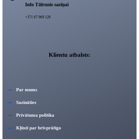
Info Tālrunis saziņai
+371 67 969 128
Klientu atbalsts:
Par mums
Sazināties
Privātuma politika
Kļūsti par brīvprātīgo