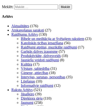
Meklēt:
Arhīvs
Aktualitātes
(176)
Atskaņošanas saraksti
(27)
Raidījumu Arhīvs
(130)
Bībele un meditācija ar Svētajiem rakstiem
(23)
Katoliskās ticības iepazīšana
(56)
Raidījumi atpūtai, muzikālie raidījumi
(17)
Garīgās dzīves izaugsme
(57)
Produktivitāte, dzīvesveids
(18)
Jauniešu veidoti raidījumi
(8)
Kultūra
(17)
Vēsture, sabiedrība
(31)
Ģimene, attiecības
(18)
Intervijas, sarunas, personības
(35)
Lūgšanas
(10)
Informatīvie raidījumi
(12)
Rakstu Arhīvs
(521)
Jāsašķiro
(39)
Direktora sleja
(110)
Jaunumi
(258)