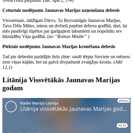
Svētā Gara piepildīti. (sal.
Apd 2, 1-4
)
Ceturtais noslēpums Jaunavas Marijas uzņemšana debesīs
Visvarenais, mūžīgais Dievs, Tu Bezvainīgās Jaunavas Marijas,
Tava Dēla Mātes, miesu un dvēseli paņēmi debesu godībā, dari, lai
mēs pastāvīgi rūpētos par garīgajiem labumiem un nopelnītu sev
līdzdalību Viņa godībā. (no
“Romas Misāle”
)
Piektais noslēpums Jaunavas Marijas kronēšana debesīs
Tad pie debesīm parādījās liela zīme: saulē tērpta Sieviete un mēness
zem viņas kājām, bet tai galvā divpadsmit zvaigžņu kronis. (
Atkl
12,1
)
Litānija Vissvētākās Jaunavas Marijas
godam