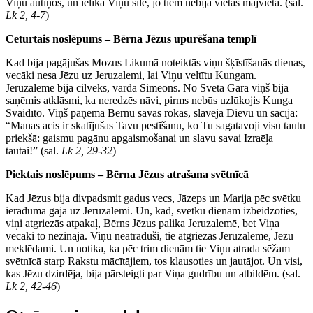
Viņu autiņos, un ielika Viņu silē, jo tiem nebija vietas mājvietā. (sal.
Lk 2, 4-7
)
Ceturtais noslēpums – Bērna Jēzus upurēšana templī
Kad bija pagājušas Mozus Likumā noteiktās viņu šķīstīšanās dienas,
vecāki nesa Jēzu uz Jeruzalemi, lai Viņu veltītu Kungam.
Jeruzalemē bija cilvēks, vārdā Simeons. No Svētā Gara viņš bija
saņēmis atklāsmi, ka neredzēs nāvi, pirms nebūs uzlūkojis Kunga
Svaidīto. Viņš paņēma Bērnu savās rokās, slavēja Dievu un sacīja:
“Manas acis ir skatījušas Tavu pestīšanu, ko Tu sagatavoji visu tautu
priekšā: gaismu pagānu apgaismošanai un slavu savai Izraēļa
tautai!” (sal.
Lk 2, 29-32
)
Piektais noslēpums – Bērna Jēzus atrašana svētnīcā
Kad Jēzus bija divpadsmit gadus vecs, Jāzeps un Marija pēc svētku
ieraduma gāja uz Jeruzalemi. Un, kad, svētku dienām izbeidzoties,
viņi atgriezās atpakaļ, Bērns Jēzus palika Jeruzalemē, bet Viņa
vecāki to nezināja. Viņu neatraduši, tie atgriezās Jeruzalemē, Jēzu
meklēdami. Un notika, ka pēc trim dienām tie Viņu atrada sēžam
svētnīcā starp Rakstu mācītājiem, tos klausoties un jautājot. Un visi,
kas Jēzu dzirdēja, bija pārsteigti par Viņa gudrību un atbildēm. (sal.
Lk 2, 42-46
)