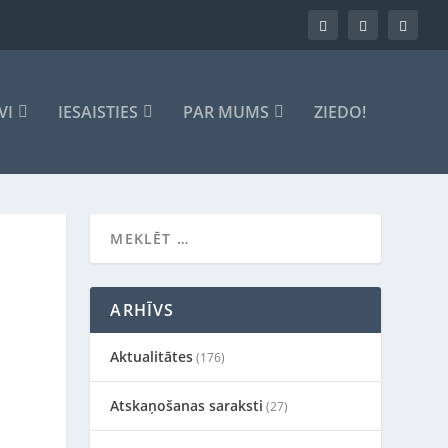
VI
IESAISTIES
PAR MUMS
ZIEDO!
ARHĪVS
Aktualitātes
(176)
Atskaņošanas saraksti
(27)