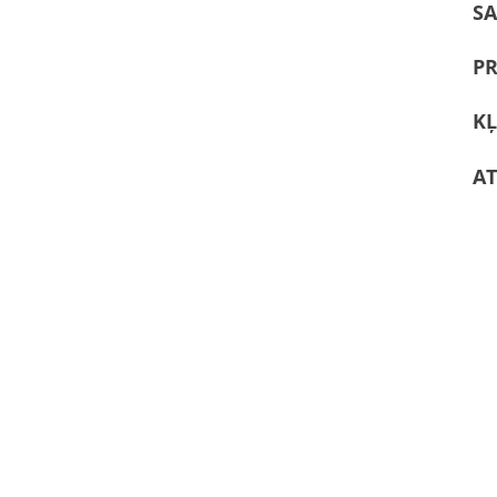
SA
TĀLRUNIS STUDIJĀ

PR
+371 67 969 131
E-PASTS STUDIJĀ

KĻ
studija@rml.lv
AT
IKDIENAS SAZIŅAI:
E-PASTS SAZIŅAI

info@rml.lv
INFO TĀLRUNIS SAZIŅAI

+371 67 969 128