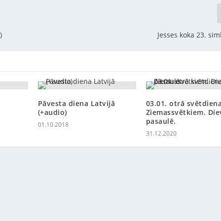
)
Jesses koka 23. simb
Pāvesta diena Latvijā
03.01. otrā svētdien
(+audio)
Ziemassvētkiem. Die
pasaulē.
01.10.2018
31.12.2020