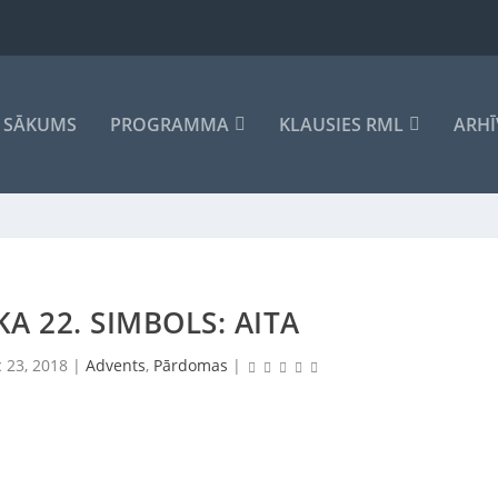
SĀKUMS
PROGRAMMA
KLAUSIES RML
ARHĪ
KA 22. SIMBOLS: AITA
 23, 2018
|
Advents
,
Pārdomas
|