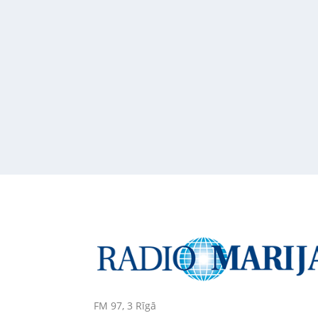
FM 97, 3
Rīgā