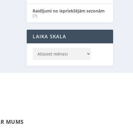
Raidījumi no iepriekšējām sezonām
(7)
LAIKA SKALA
LIENTU ATBALSTS:
AR MUMS