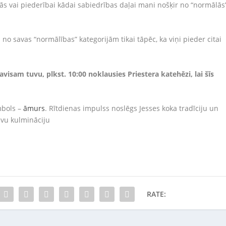
ās vai piederībai kādai sabiedrības daļai mani nošķir no “normālās
s no savas “normālības” kategorijām tikai tāpēc, ka viņi pieder citai
visam tuvu, plkst. 10:00 noklausies Priestera katehēzi, lai šīs
mbols –
āmurs
. Rītdienas impulss noslēgs Jesses koka tradīciju un
avu kulmināciju
RATE: