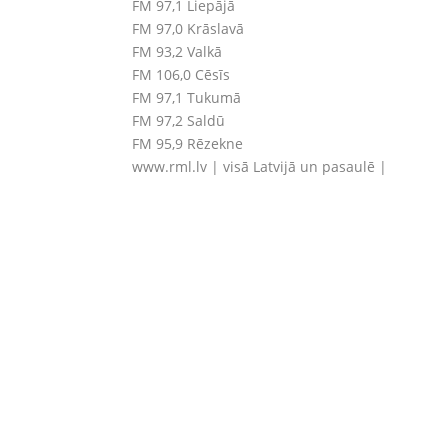
FM 97,1
Liepājā
FM 97,0
Krāslavā
FM 93,2
Valkā
FM 106,0 Cēsīs
FM 97,1 Tukumā
FM 97,2 Saldū
FM 95,9 Rēzekne
www.rml.lv
| visā Latvijā un pasaulē |
RADIO MARIJA LATVIJA OFISS

Ojāra Vācieša iela 6, Rīga, LV – 1004