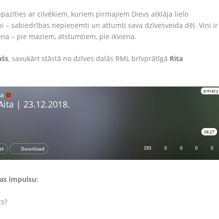
azīties ar cilvēkiem, kuriem pirmajiem Dievs atklāja lielo
 – sabiedrības nepieņemti un attumti sava dzīvesveida dēļ. Viņi ir
iena – pie maziem, atstumtiem, pie ikviena.
ušs
, savukārt stāstā no dzīves dalās RML brīvprātīgā
Rita
nas impulsu:
ts?