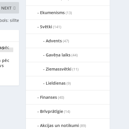
NEXT
Ekumenisms
(13)
ols: silīte
Svētki
(141)
Advents
(47)
Gavēņa laiks
(44)
a pēc
vs
Ziemassvētki
(11)
Lieldienas
(9)
Finanses
(40)
Brīvprātīgie
(14)
Akcijas un notikumi
(89)