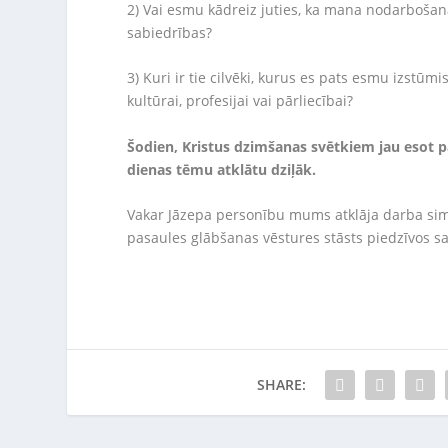
2) Vai esmu kādreiz juties, ka mana nodarbošan
sabiedrības?
3) Kuri ir tie cilvēki, kurus es pats esmu izstūmi
kultūrai, profesijai vai pārliecībai?
Šodien, Kristus dzimšanas svētkiem jau esot pa
dienas tēmu atklātu dziļāk.
Vakar Jāzepa personību mums atklāja darba si
pasaules glābšanas vēstures stāsts piedzīvos s
SHARE: