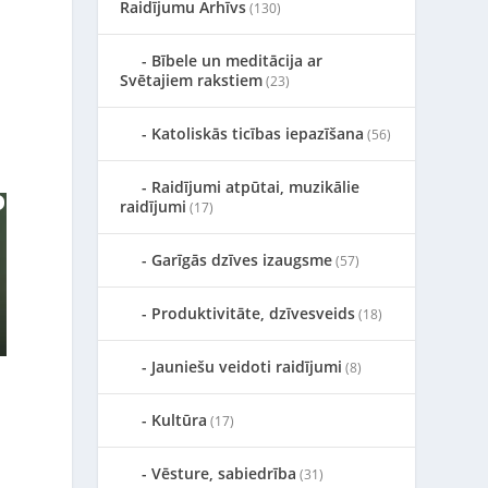
Raidījumu Arhīvs
(130)
Bībele un meditācija ar
Svētajiem rakstiem
(23)
Katoliskās ticības iepazīšana
(56)
Raidījumi atpūtai, muzikālie
raidījumi
(17)
Garīgās dzīves izaugsme
(57)
Produktivitāte, dzīvesveids
(18)
Jauniešu veidoti raidījumi
(8)
Kultūra
(17)
Vēsture, sabiedrība
(31)