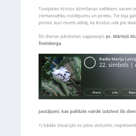
Tuvojoties Kristus dzimšanas svētkiem, varam iep
ziemassvētku noslēpumu un prieku. Tie bija gani
pirmie, kuri mums atklāj, ka Kristus nāk pie ikv
Šīs dienas pārdomas sagatavojis
pr. Mārtiņš Kl
Šteinberga
.
Jautājumi, kas palīdzēs vairāk izdzīvot šīs die
1) Kādās situācijās es jūtos atstumts, nepieņem