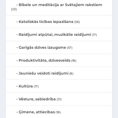
Bībele un meditācija ar Svētajiem rakstiem
(23)
Katoliskās ticības iepazīšana
(56)
Raidījumi atpūtai, muzikālie raidījumi
(17)
Garīgās dzīves izaugsme
(57)
Produktivitāte, dzīvesveids
(18)
Jauniešu veidoti raidījumi
(8)
Kultūra
(17)
Vēsture, sabiedrība
(31)
Ģimene, attiecības
(18)