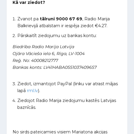
Kā var ziedot?
Zvanot pa
tālruni 9000 67 69
, Radio Marija
Balkrievijā atbalstam ir iespēja ziedot €4.27.
Pārskaitīt ziedojumu uz bankas kontu:
Biedrība Radio Marija Latvija
Ojāra Vācieša iela 6, Rīga, LV-1004
Reģ. No: 40008212777
Bankas konts: LV41HABA0551037409657
Ziedot, izmantojot PayPal (linku var atrast mājas
lapā
rml.lv
).
Ziedojot Radio Marija ziedojumu kastēs Latvijas
baznīcās.
No sirds pateicamies visiem Mariatona akcijas