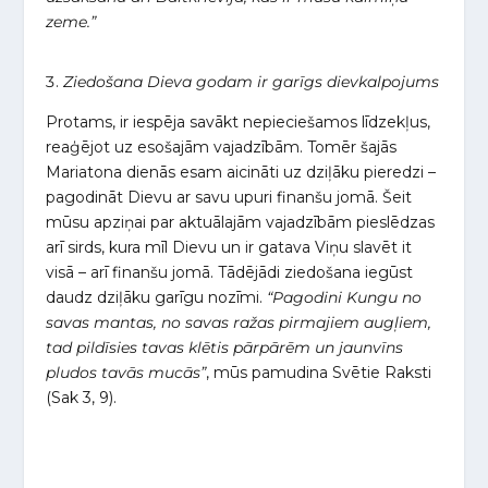
zeme.”
Ziedošana Dieva godam ir garīgs dievkalpojums
Protams, ir iespēja savākt nepieciešamos līdzekļus,
reaģējot uz esošajām vajadzībām. Tomēr šajās
Mariatona dienās esam aicināti uz dziļāku pieredzi –
pagodināt Dievu ar savu upuri finanšu jomā. Šeit
mūsu apziņai par aktuālajām vajadzībām pieslēdzas
arī sirds, kura mīl Dievu un ir gatava Viņu slavēt it
visā – arī finanšu jomā. Tādējādi ziedošana iegūst
daudz dziļāku garīgu nozīmi.
“Pagodini Kungu no
savas mantas, no savas ražas pirmajiem augļiem,
tad pildīsies tavas klētis pārpārēm un jaunvīns
pludos tavās mucās”
, mūs pamudina Svētie Raksti
(Sak 3, 9).