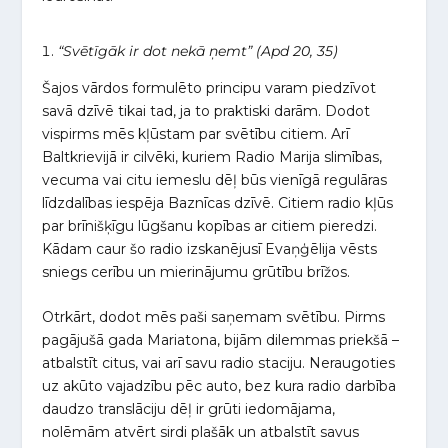
“Svētīgāk ir dot nekā ņemt” (Apd 20, 35)
Šajos vārdos formulēto principu varam piedzīvot
savā dzīvē tikai tad, ja to praktiski darām. Dodot
vispirms mēs kļūstam par svētību citiem. Arī
Baltkrievijā ir cilvēki, kuriem Radio Marija slimības,
vecuma vai citu iemeslu dēļ būs vienīgā regulāras
līdzdalības iespēja Baznīcas dzīvē. Citiem radio kļūs
par brīnišķīgu lūgšanu kopības ar citiem pieredzi.
Kādam caur šo radio izskanējusī Evaņģēlija vēsts
sniegs cerību un mierinājumu grūtību brīžos.
Otrkārt, dodot mēs paši saņemam svētību. Pirms
pagājušā gada Mariatona, bijām dilemmas priekšā –
atbalstīt citus, vai arī savu radio staciju. Neraugoties
uz akūto vajadzību pēc auto, bez kura radio darbība
daudzo translāciju dēļ ir grūti iedomājama,
nolēmām atvērt sirdi plašāk un atbalstīt savus