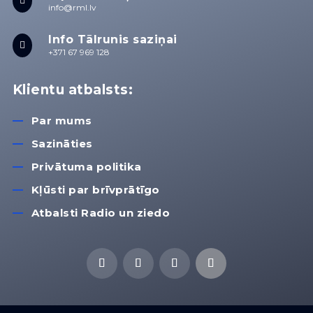

info@rml.lv
Info Tālrunis saziņai

+371 67 969 128
Klientu atbalsts:
Par mums
Sazināties
Privātuma politika
Kļūsti par brīvprātīgo
Atbalsti Radio un ziedo