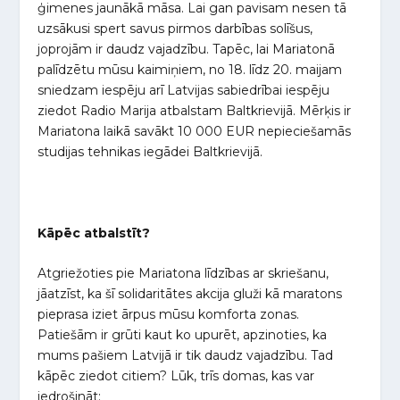
ģimenes jaunākā māsa. Lai gan pavisam nesen tā
uzsākusi spert savus pirmos darbības solīšus,
joprojām ir daudz vajadzību. Tapēc, lai Mariatonā
palīdzētu mūsu kaimiņiem, no 18. līdz 20. maijam
sniedzam iespēju arī Latvijas sabiedrībai iespēju
ziedot Radio Marija atbalstam Baltkrievijā. Mērķis ir
Mariatona laikā savākt 10 000 EUR nepieciešamās
studijas tehnikas iegādei Baltkrievijā.
Kāpēc atbalstīt?
Atgriežoties pie Mariatona līdzības ar skriešanu,
jāatzīst, ka šī solidaritātes akcija gluži kā maratons
pieprasa iziet ārpus mūsu komforta zonas.
Patiešām ir grūti kaut ko upurēt, apzinoties, ka
mums pašiem Latvijā ir tik daudz vajadzību. Tad
kāpēc ziedot citiem? Lūk, trīs domas, kas var
iedrošināt: