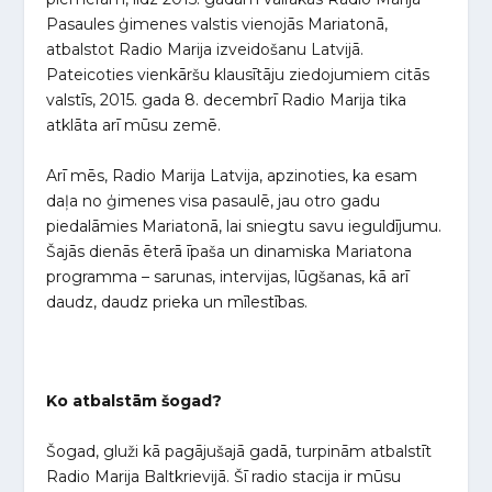
Pasaules ģimenes valstis vienojās Mariatonā,
atbalstot Radio Marija izveidošanu Latvijā.
Pateicoties vienkāršu klausītāju ziedojumiem citās
valstīs, 2015. gada 8. decembrī Radio Marija tika
atklāta arī mūsu zemē.
Arī mēs, Radio Marija Latvija, apzinoties, ka esam
daļa no ģimenes visa pasaulē, jau otro gadu
piedalāmies Mariatonā, lai sniegtu savu ieguldījumu.
Šajās dienās ēterā īpaša un dinamiska Mariatona
programma – sarunas, intervijas, lūgšanas, kā arī
daudz, daudz prieka un mīlestības.
Ko atbalstām šogad?
Šogad, gluži kā pagājušajā gadā, turpinām atbalstīt
Radio Marija Baltkrievijā. Šī radio stacija ir mūsu