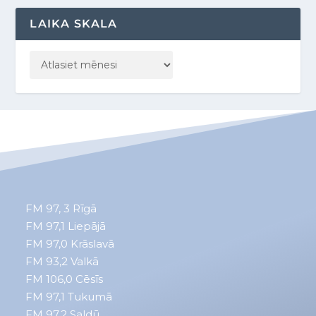
LAIKA SKALA
FM 97, 3
Rīgā
FM 97,1
Liepājā
FM 97,0
Krāslavā
FM 93,2
Valkā
FM 106,0 Cēsīs
FM 97,1 Tukumā
FM 97,2 Saldū