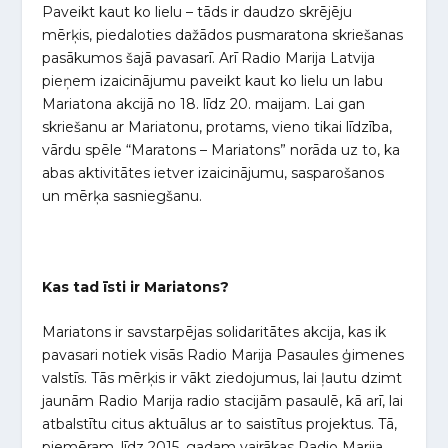
Paveikt kaut ko lielu – tāds ir daudzo skrējēju
mērķis, piedaloties dažādos pusmaratona skriešanas
pasākumos šajā pavasarī. Arī Radio Marija Latvija
pieņem izaicinājumu paveikt kaut ko lielu un labu
Mariatona akcijā no 18. līdz 20. maijam. Lai gan
skriešanu ar Mariatonu, protams, vieno tikai līdzība,
vārdu spēle “Maratons – Mariatons” norāda uz to, ka
abas aktivitātes ietver izaicinājumu, sasparošanos
un mērķa sasniegšanu.
Kas tad īsti ir Mariatons?
Mariatons ir savstarpējas solidaritātes akcija, kas ik
pavasari notiek visās Radio Marija Pasaules ģimenes
valstīs. Tās mērķis ir vākt ziedojumus, lai ļautu dzimt
jaunām Radio Marija radio stacijām pasaulē, kā arī, lai
atbalstītu citus aktuālus ar to saistītus projektus. Tā,
piemēram, līdz 2015. gadam vairākas Radio Marija