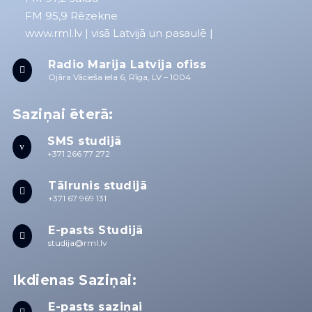
FM 95,9 Rēzekne
www.rml.lv
| visā Latvijā un pasaulē |
Radio Marija Latvija ofiss

Ojāra Vācieša iela 6, Rīga, LV – 1004
Saziņai ēterā:
SMS studijā
v
+371 266 77 272
Tālrunis studijā

+371 67 969 131
E-pasts Studijā

studija@rml.lv
Ikdienas Saziņai:
E-pasts saziņai