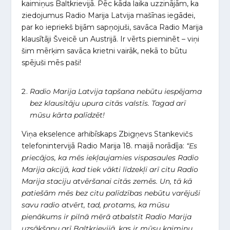
kaimiņus Baltkrievijā. Pēc kāda laika uzzinājām, ka
ziedojumus Radio Marija Latvija mašīnas iegādei,
par ko iepriekš bijām sapņojuši, savāca Radio Marija
klausītāji Šveicē un Austrijā. Ir vērts pieminēt – viņi
šim mērķim savāca krietni vairāk, nekā to būtu
spējuši mēs paši!
Radio Marija Latvija tapšana nebūtu iespējama
bez klausītāju upura citās valstīs. Tagad arī
mūsu kārta palīdzēt!
Viņa ekselence arhibīskaps Zbigņevs Stankevičs
telefonintervijā Radio Marija 18. maijā norādīja:
“Es
priecājos, ka mēs iekļaujamies vispasaules Radio
Marija akcijā, kad tiek vākti līdzekļi arī citu Radio
Marija staciju atvēršanai citās zemēs. Un, tā kā
patiešām mēs bez citu palīdzības nebūtu varējuši
savu radio atvērt, tad, protams, ka mūsu
pienākums ir pilnā mērā atbalstīt Radio Marija
uzsākšanu arī Baltkrievijā, kas ir mūsu kaimiņu