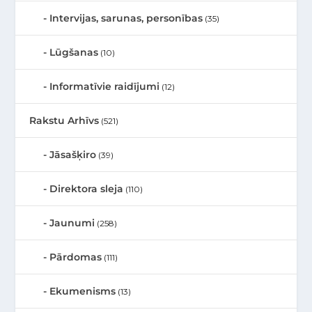
Intervijas, sarunas, personības
(35)
Lūgšanas
(10)
Informatīvie raidījumi
(12)
Rakstu Arhīvs
(521)
Jāsašķiro
(39)
Direktora sleja
(110)
Jaunumi
(258)
Pārdomas
(111)
Ekumenisms
(13)