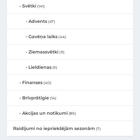
Svētki
(141)
Advents
(47)
Gavēņa laiks
(44)
Ziemassvētki
(11)
Lieldienas
(9)
Finanses
(40)
Brīvprātīgie
(14)
Akcijas un notikumi
(89)
Raidījumi no iepriekšējām sezonām
(7)