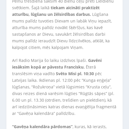
Pelnu trešdienā sāksim 40 dienu ceļu pretī Lieldienu
svētkiem. Šajā laikā
tiekam aicināti praktizēt
atturību, lūgšanu un žēlsirdības darbus.
Lūgšana
mums palīdz tuvoties Dievam un labāk Viņu iepazīt,
atturība mums palīdz novākt šķēršļus, kas kavē
sastapšanos ar Dievu, savukārt žēlsirdības darbi
mums palīdz ieraudzīt Dievu līdzcilvēkos, atklāt, ka
kalpojot citiem, mēs kalpojam Viņam.
Arī Radio Marija šo laiku izdzīvos īpaši.
Gavēni
iesāksim kopā ar pāvestu Francisku.
Ēterā
translēsim viņa vadīto
Svēto Misi pl. 10:30
pēc
Latvijas laika. Ikdienas pl. 12:00 pēc “Kunga eņģeļa”
lūgšanas, “Rožukroņa” vietā lūgsimies “Krusta ceļu”,
divas reizes dienā varēsim lūgties “Rūgtās sāpes” (pl.
6.00 un pl. 13.30 (otrdien, trešdien un piektdien), kā
arī iedziļināsimies katras dienas evaņģēlija fragmentā
ar “Gavēņa kalendāra” palīdzību.
“Gavēņa kalendāra pārdomas”
, kuras, kā ierasts,