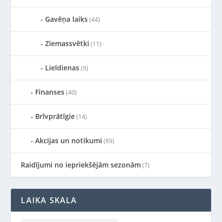
Gavēņa laiks
(44)
Ziemassvētki
(11)
Lieldienas
(9)
Finanses
(40)
Brīvprātīgie
(14)
Akcijas un notikumi
(89)
Raidījumi no iepriekšējām sezonām
(7)
LAIKA SKALA