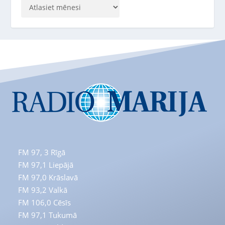
FM 97, 3
Rīgā
FM 97,1
Liepājā
FM 97,0
Krāslavā
FM 93,2
Valkā
FM 106,0 Cēsīs
FM 97,1 Tukumā