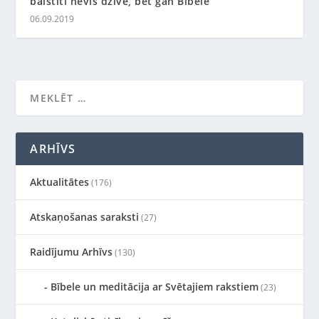
balstīti nevis dzīvē, bet gan Bībelē
06.09.2019
ARHĪVS
Aktualitātes
(176)
Atskaņošanas saraksti
(27)
Raidījumu Arhīvs
(130)
Bībele un meditācija ar Svētajiem rakstiem
(23)