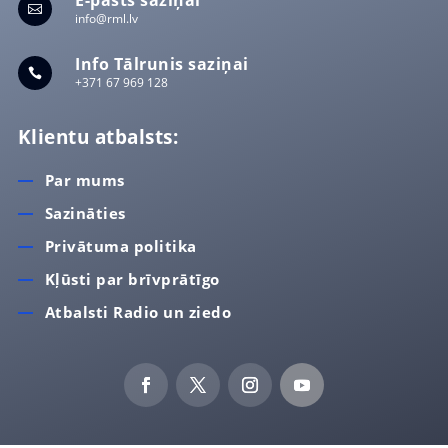

info@rml.lv
Info Tālrunis saziņai

+371 67 969 128
Klientu atbalsts:
Par mums
Sazināties
Privātuma politika
Kļūsti par brīvprātīgo
Atbalsti Radio un ziedo