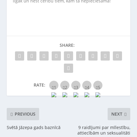
ilgāk un nest cerību tiem, kam tā nepieciešama!
SHARE:
RATE:
PREVIOUS
NEXT
Svētā Jāzepa gads baznīcā
9 raidījumi par mīlestību,
attiecībām un seksualitāti