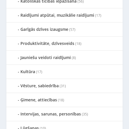
Katoliskās ticības iepazīšana
(56)
Raidījumi atpūtai, muzikālie raidījumi
(17)
Garīgās dzīves izaugsme
(57)
Produktivitāte, dzīvesveids
(18)
Jauniešu veidoti raidījumi
(8)
Kultūra
(17)
Vēsture, sabiedrība
(31)
Ģimene, attiecības
(18)
Intervijas, sarunas, personības
(35)
Lūgšanas
(10)