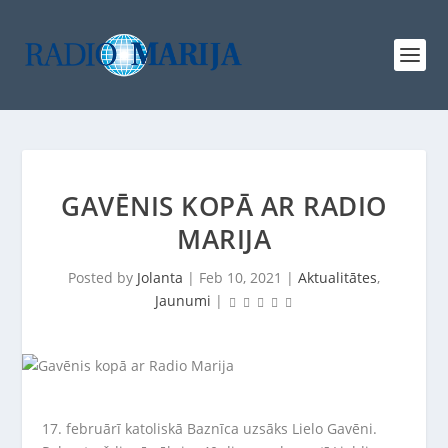
GAVĒNIS KOPĀ AR RADIO
MARIJA
Posted by
Jolanta
|
Feb 10, 2021
|
Aktualitātes
,
Jaunumi
|
17. februārī katoliskā Baznīca uzsāks Lielo Gavēni.