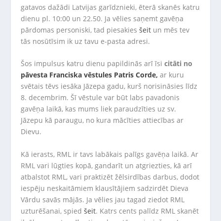
gatavos dažādi Latvijas garīdznieki, ēterā skanēs katru
dienu pl. 10:00 un 22.50. Ja vēlies saņemt gavēņa
pārdomas personiski, tad piesakies
šeit
un mēs tev
tās nosūtīsim ik uz tavu e-pasta adresi.
Šos impulsus katru dienu papildinās arī īsi
citāti no
pāvesta Franciska vēstules Patris Corde,
ar kuru
svētais tēvs iesāka Jāzepa gadu, kurš norisināsies līdz
8. decembrim. Šī vēstule var būt labs pavadonis
gavēņa laikā, kas mums liek paraudzīties uz sv.
Jāzepu kā paraugu, no kura mācīties attiecības ar
Dievu.
Kā ierasts, RML ir tavs labākais palīgs gavēņa laikā. Ar
RML vari lūgties kopā, gandarīt un atgriezties, kā arī
atbalstot RML, vari praktizēt žēlsirdības darbus, dodot
iespēju neskaitāmiem klausītājiem sadzirdēt Dieva
Vārdu savās mājās. Ja vēlies jau tagad ziedot RML
uzturēšanai, spied
šeit
. Katrs cents palīdz RML skanēt