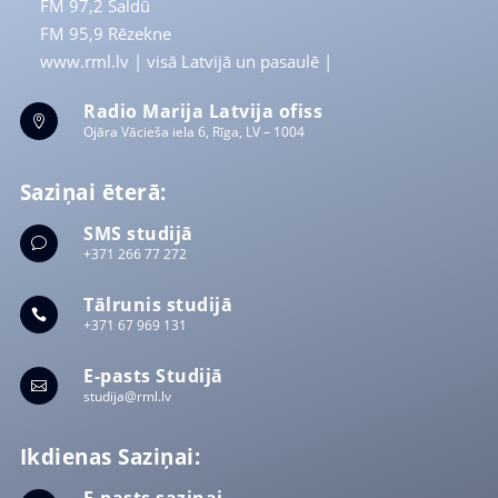
FM 97,2 Saldū
FM 95,9 Rēzekne
www.rml.lv
| visā Latvijā un pasaulē |
Radio Marija Latvija ofiss

Ojāra Vācieša iela 6, Rīga, LV – 1004
Saziņai ēterā:
SMS studijā
v
+371 266 77 272
Tālrunis studijā

+371 67 969 131
E-pasts Studijā

studija@rml.lv
Ikdienas Saziņai:
E-pasts saziņai