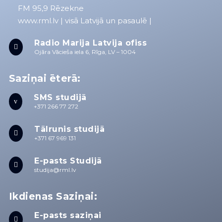
FM 95,9 Rēzekne
www.rml.lv
| visā Latvijā un pasaulē |
Radio Marija Latvija ofiss

Ojāra Vācieša iela 6, Rīga, LV – 1004
Saziņai ēterā:
SMS studijā
v
+371 266 77 272
Tālrunis studijā

+371 67 969 131
E-pasts Studijā

studija@rml.lv
Ikdienas Saziņai:
E-pasts saziņai
