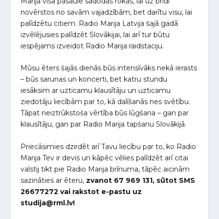
Marija visā pasaulē sadodas rokās, lai uz brīdi
novērstos no savām vajadzībām, bet darītu visu, lai
palīdzētu citiem. Radio Marija Latvija šajā gadā
izvēlējusies palīdzēt Slovākijai, lai arī tur būtu
iespējams izveidot Radio Marija raidstaciju.
Mūsu ēters šajās dienās būs intensīvāks nekā ierasts
– būs sarunas un koncerti, bet katru stundu
iesāksim ar uzticamu klausītāju un uzticamu
ziedotāju liecībām par to, kā dalīšanās nes svētību.
Tāpat neiztrūkstoša vērtība būs lūgšana – gan par
klausītāju, gan par Radio Marija tapšanu Slovākijā.
Priecāsimies dzirdēt arī Tavu liecību par to, ko Radio
Marija Tev ir devis un kāpēc vēlies palīdzēt arī citai
valstij tikt pie Radio Marija brīnuma, tāpēc aicinām
sazināties ar ēteru,
zvanot 67 969 131, sūtot SMS
26677272 vai rakstot e-pastu uz
studija@rml.lv!