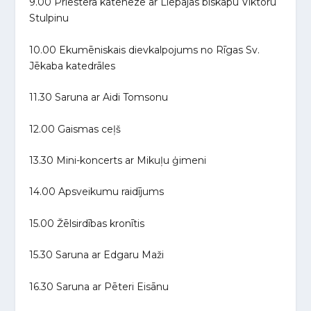
9.00 Priestera katehēze ar Liepājas bīskapu Viktoru
Stulpinu
10.00 Ekumēniskais dievkalpojums no Rīgas Sv.
Jēkaba katedrāles
11.30 Saruna ar Aidi Tomsonu
12.00 Gaismas ceļš
13.30 Mini-koncerts ar Mikuļu ģimeni
14.00 Apsveikumu raidījums
15.00 Žēlsirdības kronītis
15.30 Saruna ar Edgaru Maži
16.30 Saruna ar Pēteri Eisānu