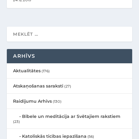
ARHĪVS
Aktualitātes
(176)
Atskaņošanas saraksti
(27)
Raidījumu Arhīvs
(130)
Bībele un meditācija ar Svētajiem rakstiem
(23)
Katoliskās ticības iepazīšana
(56)