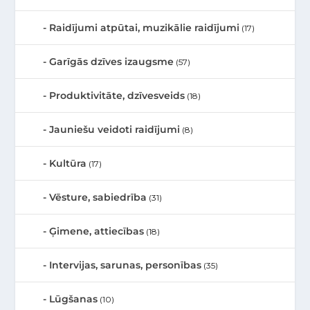
Raidījumi atpūtai, muzikālie raidījumi
(17)
Garīgās dzīves izaugsme
(57)
Produktivitāte, dzīvesveids
(18)
Jauniešu veidoti raidījumi
(8)
Kultūra
(17)
Vēsture, sabiedrība
(31)
Ģimene, attiecības
(18)
Intervijas, sarunas, personības
(35)
Lūgšanas
(10)