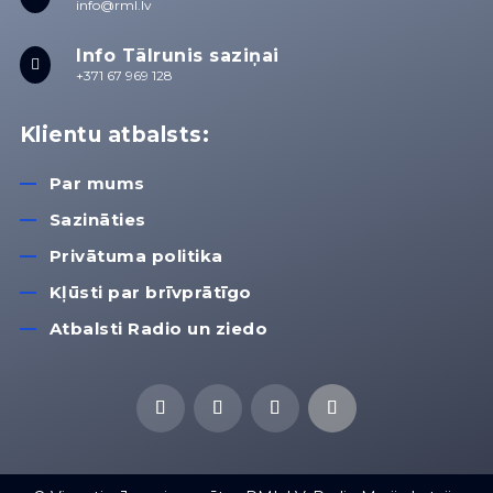
info@rml.lv
Info Tālrunis saziņai

+371 67 969 128
Klientu atbalsts:
Par mums
Sazināties
Privātuma politika
Kļūsti par brīvprātīgo
Atbalsti Radio un ziedo