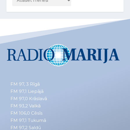
FM 97, 3
Rīgā
FM 97,1
Liepājā
FM 97,0
Krāslavā
FM 93,2
Valkā
FM 106,0 Cēsīs
FM 97,1 Tukumā
FM 97,2 Saldū