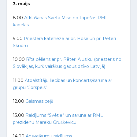
3. maijs
8.00
Atklāšanas Svētā Mise no topošās RML
kapelas
9.00
Priestera katehēze ar pr. Hosē un pr. Pēteri
Skudru
10.00
Rīta cēliens ar pr. Pēteri Alusiku (priesteris no
Slovākijas, kurš vairākus gadus dzīvo Latvijā)
11.00
Atbalstītāju liecības un koncerts/saruna ar
grupu “Jorspeis”
12.00
Gaismas ceļš
13.00
Raidījums “Svētie” un saruna ar RML
prezidenu Mareku Gruškevicu
14.00
Apsveikumu raidījums