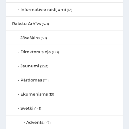
Informatīvie raidījumi
(12)
Rakstu Arhīvs
(521)
Jāsašķiro
(39)
Direktora sleja
(110)
Jaunumi
(258)
Pārdomas
(111)
Ekumenisms
(13)
Svētki
(141)
Advents
(47)