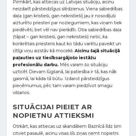
Pirmkārt, kas attiecas uz Latvijas situāciju, aicinu
neizdarīt pārsteidzīgus slēdzienus. Viena sabiedrības
daļa (gan kristieši, gan nekristieši) jau ir nosodījuši
aizturēto priesteri par noziegumiem, kas viņam tiek
piedēvēti, bet vēl nav pierādīti. Otra sabiedrības daļa
(tāpat – gan kristieši, gan nekristieši) netic, ka
konkrētais priesteris kaut ko tādu varētu paveikt un
cītīgi viņu aizstāv kā mocekli.
Aicinu šajā situācijā
paļauties uz tiesībsargājošo iestāžu
profesionālu darbu.
Mēs varam šo situāciju
uzticēt Dievam lūgšanā, lai patiesība ir tā, kas nāk
gaismā, lai kāda tā būtu. Izdarot pārsteidzīgus
pieņēmumus, pēc tam varam piedzīvot smagu
vilšanos.
SITUĀCIJAI PIEIET AR
NOPIETNU ATTIEKSMI
Otrkārt, kas attiecas uz skandāliem Baznīcā līdz šim
citviet pasaulē, aicinu visas šīs ziņas ņemt nopietni.