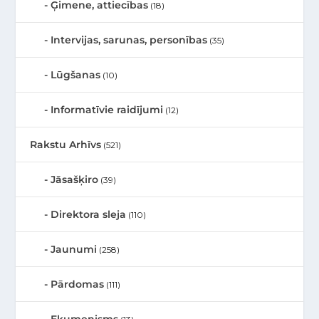
Ģimene, attiecības
(18)
Intervijas, sarunas, personības
(35)
Lūgšanas
(10)
Informatīvie raidījumi
(12)
Rakstu Arhīvs
(521)
Jāsašķiro
(39)
Direktora sleja
(110)
Jaunumi
(258)
Pārdomas
(111)
Ekumenisms