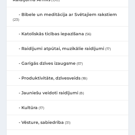
Bībele un meditācija ar Svētajiem rakstiem
(23)
Katoliskās ticības iepazīšana
(56)
Raidījumi atpūtai, muzikālie raidījumi
(17)
Garīgās dzīves izaugsme
(57)
Produktivitāte, dzīvesveids
(18)
Jauniešu veidoti raidījumi
(8)
Kultūra
(17)
Vēsture, sabiedrība
(31)