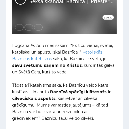
Lūgšanā
Es ticu
mēs sakām: “Es ticu vienai, svētai,
katoliskai un apustuliskai Baznīcai.”
Katoliskās
Baznīcas katehisms
saka, ka Baznīca ir svēta, jo
savu svētumu saņem no Kristus
, kurš ir tās galva
un Svētā Gara, kurš to vada.
Tāpat arī katehisms saka, ka Baznīcu veido katrs
kristītais. Līdz ar to
Baznīcā spēcīgi klātesošs ir
cilvēciskais aspekts
, kas ietver arī cilvēka
grēcīgumu. Mums var rasties jautājums – kā tad
Baznīca var būt svēta un reizē pilna ar
grēciniekiem? Baznīcu taču veido cilvēki.