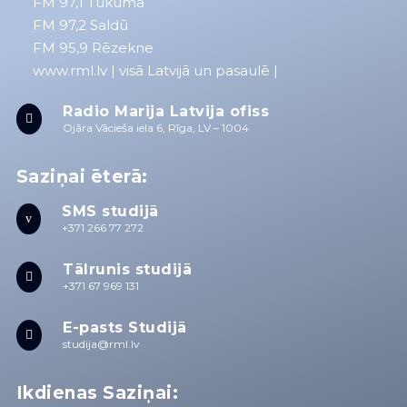
FM 97,1 Tukumā
FM 97,2 Saldū
FM 95,9 Rēzekne
www.rml.lv
| visā Latvijā un pasaulē |
Radio Marija Latvija ofiss

Ojāra Vācieša iela 6, Rīga, LV – 1004
Saziņai ēterā:
SMS studijā
v
+371 266 77 272
Tālrunis studijā

+371 67 969 131
E-pasts Studijā

studija@rml.lv
Ikdienas Saziņai: