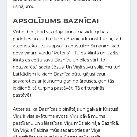
risinājumu.
APSOLĪJUMS BAZNĪCAI
Visbeidzot, kad visā šajā ļaunuma vidū gribas
padoties un zūd uzticība Baznīcai kā institūcijai, tad
atceries, ko Jēzus apsolīja apustulim Sīmanim, kad
deva viņam vārdu “Pēteris”. “Tu esi klints un uz šīs
klints es celšu savu Baznīcu un elles vārti to
neuzvarēs,” sacīja Jēzus. Un Viņš savu solījumu tur!
Lai kādiem laikiem Baznīca būtu gājusi cauri,
saskaroties ar ļaunumu gan no ārpuses, gan tās
iekšienē, tā turpina pastāvēt. Tā arī turpinās
pastāvēt!
Atceries, ka Baznīcas dibinātājs un galva ir Kristus!
Viņš ir visa svētuma avots! Viņš dāvā mums
pestīšanu un žēlastības. Viņš mūs aicināja Baznīcā.
Un Viņš arī aicina mūs sadarboties ar Viņa