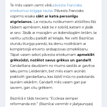
Te mēs varam ņemt vērā
pāvesta Franciska
ieteikumus ticīgajai tautai
. Pāvests Francisks
vispirms iesaka
sākt ar katra personīgu
atgriešanos.
Lai neļautu notikumiem attšitīties līdz
tādiem apmēriem, kādi tie ir šobrīd, katram ir jāsāk
ar sevi. Jāsāk ar mazajām un ikdienišķajām lietām, lai
varētu uzticību parādīt arī lielajās. Ne velti Baznīcas
stundu liturģija paredz, ka dienu noslēdzam ar
kompletorijā ietverto sirdsapziņas izmeklēšanu.
Tāpat varam sekot pāvesta ieteikumam
apmeklēt
grēksūdzi, nožēlot savus grēkus un gandarīt
.
Gandarīšana daudziem no mums saistās ar gavēņa
laiku pirms Lieldienām, bet mēs esam aicināti
praktizēt gandarīšanu, kas šķīstī mūs no padošanās
ļaunām iekārēm. Gandarīt mēs varam gan par
saviem, gan citu grēkiem.
Baznīcā ir tāds teiciens: “Ecclesia semper
reformanda est.” (Baznīcai vienmēr ir jāatjaunojas)