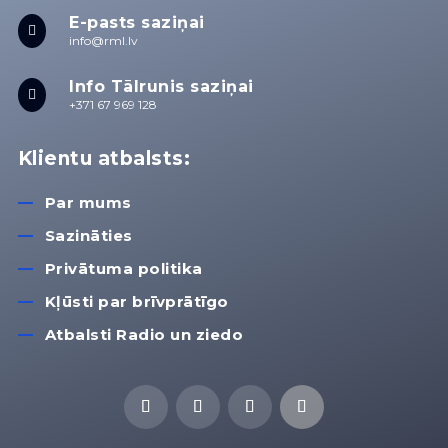
E-pasts saziņai

info@rml.lv
Info Tālrunis saziņai

+371 67 969 128
Klientu atbalsts:
Par mums
Sazināties
Privātuma politika
Kļūsti par brīvprātīgo
Atbalsti Radio un ziedo