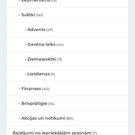
(13)
Svētki
(141)
Advents
(47)
Gavēņa laiks
(44)
Ziemassvētki
(11)
Lieldienas
(9)
Finanses
(40)
Brīvprātīgie
(14)
Akcijas un notikumi
(89)
Raidījumi no iepriekšējām sezonām
(7)