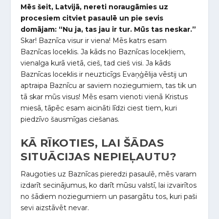
Mēs šeit, Latvijā, nereti noraugāmies uz
procesiem citviet pasaulē un pie sevis
domājam: “Nu ja, tas jau ir tur. Mūs tas neskar.”
Skar! Baznīca visur ir viena! Mēs katrs esam
Baznīcas loceklis. Ja kāds no Baznīcas locekļiem,
vienalga kurā vietā, cieš, tad cieš visi. Ja kāds
Baznīcas loceklis ir neuzticīgs Evaņģēlija vēstij un
aptraipa Baznīcu ar saviem noziegumiem, tas tik un
tā skar mūs visus! Mēs esam vienoti vienā Kristus
miesā, tāpēc esam aicināti līdzi ciest tiem, kuri
piedzīvo šausmīgas ciešanas.
KĀ RĪKOTIES, LAI ŠĀDAS
SITUĀCIJAS NEPIEĻAUTU?
Raugoties uz Baznīcas pieredzi pasaulē, mēs varam
izdarīt secinājumus, ko darīt mūsu valstī, lai izvairītos
no šādiem noziegumiem un pasargātu tos, kuri paši
sevi aizstāvēt nevar.