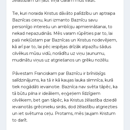
žēlastībām un ļaut Viņa Garam mūs vadīt.
Tie, kuri noraida Kristus dāvāto palīdzību un aptraipa
Baznīcas cieņu, kuri izmanto Baznīcu savu
personīgo interešu un ambīciju apmierināšanai, to
nekad nepazudinās. Mēs varam rūpēties par to, lai
paši nekļūstam par Baznīcas un Kristus nodevējiem,
kā arī par to, lai pēc iespējas drīzāk atpazītu šādus
cilvēkus mūsu vidū, norādītu uz viņu ļaunumu,
mudinātu viņus uz atgriešanos un grēku nožēlu.
Pāvestam Franciskam par Baznīcu ir brīnišķīgs
salīdzinājums, ka tā ir kā kaujas lauka slimnīca, kurā
tiek nogādāti ievainotie. Baznīca nav svēta tāpēc, ka
tā būtu pilna ir ideāliem, eņģeļiem līdzīgiem
cilvēkiem, bet gan tāpēc, ka Kristus žēlastība dziedē
ievainotās grēcinieku sirdis, dod žēlastību atgriezties
un iet svētuma ceļu. Protams, mēs ļaujam Kristum
to darīt.