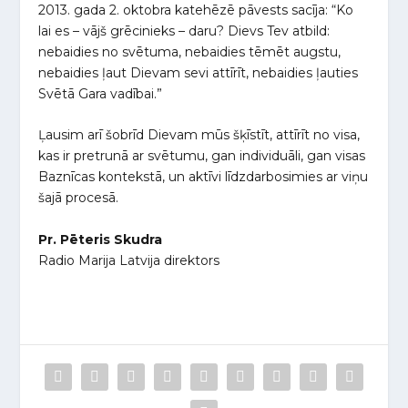
2013. gada 2. oktobra katehēzē pāvests sacīja: “Ko
lai es – vājš grēcinieks – daru? Dievs Tev atbild:
nebaidies no svētuma, nebaidies tēmēt augstu,
nebaidies ļaut Dievam sevi attīrīt, nebaidies ļauties
Svētā Gara vadībai.”
Ļausim arī šobrīd Dievam mūs šķīstīt, attīrīt no visa,
kas ir pretrunā ar svētumu, gan individuāli, gan visas
Baznīcas kontekstā, un aktīvi līdzdarbosimies ar viņu
šajā procesā.
Pr. Pēteris Skudra
Radio Marija Latvija direktors