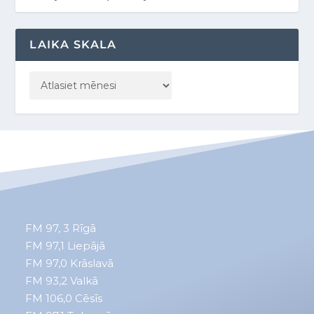
LAIKA SKALA
FM 97, 3
Rīgā
FM 97,1
Liepājā
FM 97,0
Krāslavā
FM 93,2
Valkā
FM 106,0 Cēsīs