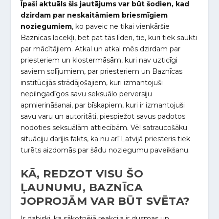
Īpaši aktuāls šis jautājums var būt šodien, kad
dzirdam par neskaitāmiem briesmīgiem
noziegumiem
, ko paveic ne tikai vienkāršie
Baznīcas locekļi, bet pat tās līderi, tie, kuri tiek saukti
par mācītājiem. Atkal un atkal mēs dzirdam par
priesteriem un klostermāsām, kuri nav uzticīgi
saviem solījumiem, par priesteriem un Baznīcas
institūcijās strādājošajiem, kuri izmantojuši
nepilngadīgos savu seksuālo perversiju
apmierināšanai, par bīskapiem, kuri ir izmantojuši
savu varu un autoritāti, piespiežot savus padotos
nodoties seksuālām attiecībām. Vēl satraucošāku
situāciju darījis fakts, ka nu arī Latvijā priesteris tiek
turēts aizdomās par šādu noziegumu paveikšanu.
KĀ, REDZOT VISU ŠO
ĻAUNUMU, BAZNĪCA
JOPROJĀM VAR BŪT SVĒTA?
Ir dabiski, ka sākotnējā reakcija ir dusmas un