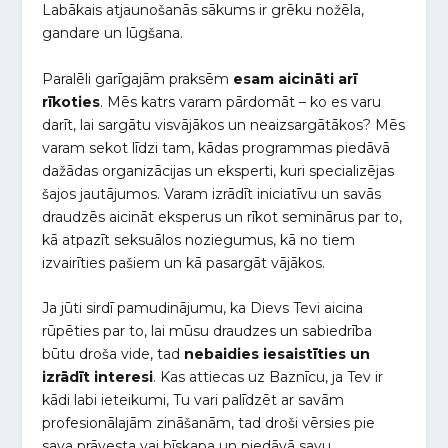
Labākais atjaunošanās sākums ir grēku nožēla,
gandare un lūgšana.
Paralēli garīgajām praksēm
esam aicināti arī
rīkoties
. Mēs katrs varam pārdomāt – ko es varu
darīt, lai sargātu visvājākos un neaizsargātākos? Mēs
varam sekot līdzi tam, kādas programmas piedāvā
dažādas organizācijas un eksperti, kuri specializējas
šajos jautājumos. Varam izrādīt iniciatīvu un savās
draudzēs aicināt eksperus un rīkot seminārus par to,
kā atpazīt seksuālos noziegumus, kā no tiem
izvairīties pašiem un kā pasargāt vājākos.
Ja jūti sirdī pamudinājumu, ka Dievs Tevi aicina
rūpēties par to, lai mūsu draudzes un sabiedrība
būtu droša vide, tad
nebaidies iesaistīties un
izrādīt interesi
. Kas attiecas uz Baznīcu, ja Tev ir
kādi labi ieteikumi, Tu vari palīdzēt ar savām
profesionālajām zināšanām, tad droši vērsies pie
sava prāvesta vai bīskapa un piedāvā savu