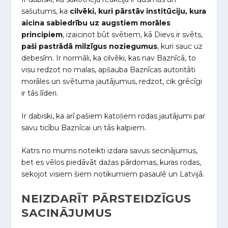
sašutums, ka
cilvēki, kuri pārstāv institūciju, kura
aicina sabiedrību uz augstiem morāles
principiem
, izaicinot būt svētiem, kā Dievs ir svēts,
paši pastrādā milzīgus noziegumus
, kuri sauc uz
debesīm. Ir normāli, ka cilvēki, kas nav Baznīcā, to
visu redzot no malas, apšauba Baznīcas autoritāti
morāles un svētuma jautājumus, redzot, cik grēcīgi
ir tās līderi.
Ir dabiski, ka arī pašiem katoļiem rodas jautājumi par
savu ticību Baznīcai un tās kalpiem.
Katrs no mums noteikti izdara savus secinājumus,
bet es vēlos piedāvāt dažas pārdomas, kuras rodas,
sekojot visiem šiem notikumiem pasaulē un Latvijā.
NEIZDARĪT PĀRSTEIDZĪGUS
SACINĀJUMUS