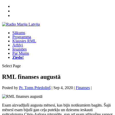
Sākums
Programma
Klausies RML
Arhīvi
Iesaisties
Par Mums
Ziedo!
Select Page
RML finanses augustā
Posted by
Pr. Toms Priedoliņš
|
Sep 4, 2020
|
Finanses
|
Esam aizvadījuši augusta mēnesi, kas bijis notikumiem bagāts. Šajā
mēnesī esam bijuši gan ceļa putekļu un dziesmu ieskauti
svētceļojuma Cēsis-Aglona pārraidēs, gan arī esam atļāvušies sapņot