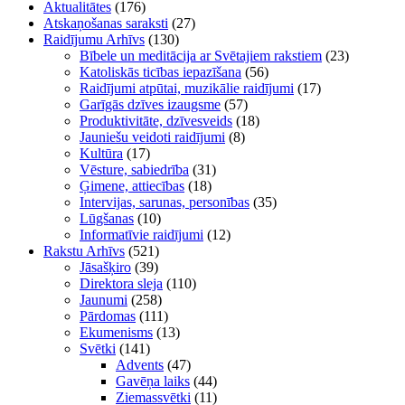
Aktualitātes
(176)
Atskaņošanas saraksti
(27)
Raidījumu Arhīvs
(130)
Bībele un meditācija ar Svētajiem rakstiem
(23)
Katoliskās ticības iepazīšana
(56)
Raidījumi atpūtai, muzikālie raidījumi
(17)
Garīgās dzīves izaugsme
(57)
Produktivitāte, dzīvesveids
(18)
Jauniešu veidoti raidījumi
(8)
Kultūra
(17)
Vēsture, sabiedrība
(31)
Ģimene, attiecības
(18)
Intervijas, sarunas, personības
(35)
Lūgšanas
(10)
Informatīvie raidījumi
(12)
Rakstu Arhīvs
(521)
Jāsašķiro
(39)
Direktora sleja
(110)
Jaunumi
(258)
Pārdomas
(111)
Ekumenisms
(13)
Svētki
(141)
Advents
(47)
Gavēņa laiks
(44)
Ziemassvētki
(11)