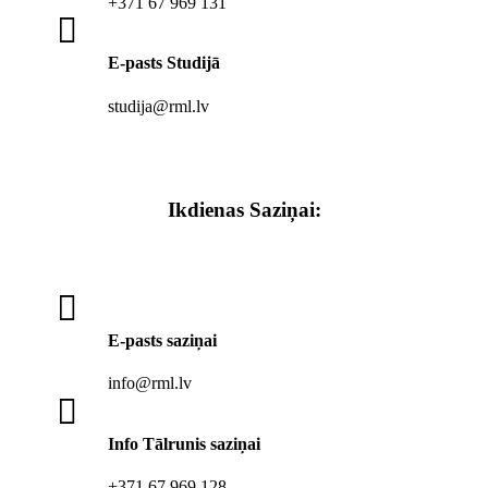
+371 67 969 131

E-pasts Studijā
studija@rml.lv
Ikdienas Saziņai:

E-pasts saziņai
info@rml.lv

Info Tālrunis saziņai
+371 67 969 128