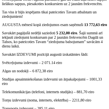
lielākus sapņus, piesakoties konkursiem uz 2 jaunām frekvencēm.
Tas viss ir bijis iespējams tikai pateicoties Tavam atbalstam un
ziedojumiem!
AUGUSTA mēnesī kopā ziedojumos esam saņēmuši
13 772,63 eiro
Savukārt pagājušā nedēļā saziedoti
5 232,00 eiro
. Šajā summā arī
iekļauti ziedojumi konkursam par 2 jaunām frekvencēm Dagdā un
Talsos, ko pateicoties Tavam “ziedojuma balsojumam” savācām 4
dienu laikā.
Savukārt IZDEVUMI pozīcijā augustā izskatāmies šādi:
Svētceļojuma izdevumi – 2 071.14 eiro
Algas un nodokļi – 6 872,38 eiro
Studijas apsaimniekošanas izdevumi un ārpakalpojumi – 1001,33
eiro
Telekomunikācijas (telefoni, internets studijās) – 881,70 eiro
Torņu izdevumi (noma, internets, elektrība) – 2211,80 eiro
Transporta izdevumi – 285,11 eiro