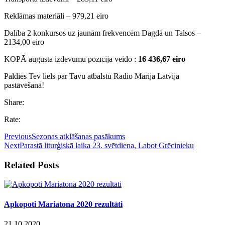
Reklāmas materiāli – 979,21 eiro
Dalība 2 konkursos uz jaunām frekvencēm Dagdā un Talsos –
2134,00 eiro
KOPĀ augustā izdevumu pozīcija veido :
16 436,67 eiro
Paldies Tev liels par Tavu atbalstu Radio Marija Latvija
pastāvēšanā!
Share:
Rate:
Previous
Sezonas atklāšanas pasākums
Next
Parastā liturģiskā laika 23. svētdiena, Labot Grēcinieku
Related Posts
Apkopoti Mariatona 2020 rezultāti
21.10.2020