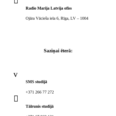

Radio Marija Latvija ofiss
Ojāra Vācieša iela 6, Rīga, LV – 1004
Saziņai ēterā:
v
SMS studijā
+371 266 77 272

Tālrunis studijā