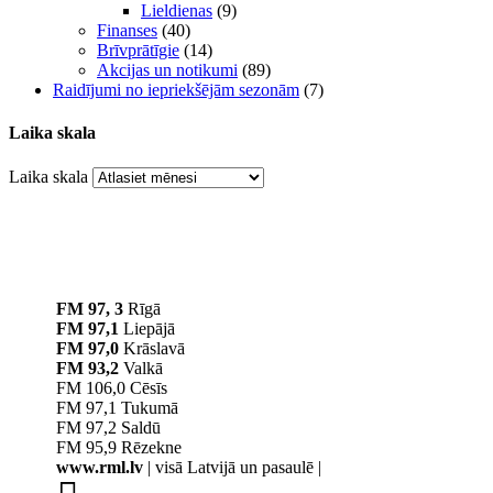
Lieldienas
(9)
Finanses
(40)
Brīvprātīgie
(14)
Akcijas un notikumi
(89)
Raidījumi no iepriekšējām sezonām
(7)
Laika skala
Laika skala
FM 97, 3
Rīgā
FM 97,1
Liepājā
FM 97,0
Krāslavā
FM 93,2
Valkā
FM 106,0 Cēsīs
FM 97,1 Tukumā
FM 97,2 Saldū
FM 95,9 Rēzekne
www.rml.lv
| visā Latvijā un pasaulē |