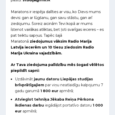
pastu:
studija@rml.lv
.
Mariatons ir iespēja dalīties ar visu, ko Dievs mums
devis: gan ar lūgšanu, gan savu stāstu, gan arī
ziedojumu. Šoreiz aicinām Tevi kopā ar mums
īstenot vairākas atliktas, bet ļoti svarīgas ieceres – es
pat teiktu sapņus. Tapēc šajā
Mariatonā
z
iedojumus vāksim Radio Marija
Latvija iecerēm un 10 tiesu ziedosim Radio
Marija Ukraina vajadzībām.
Ar Tava ziedojuma palīdzību mēs šogad vēlētos
piepildīt sapni:
Uzdāvināt
jaunu datoru Liepājas studijas
brīvprātīgajiem
par viņu neatlaidīgu kalpojumu 7
gadu garumā
1 800 eur
apmērā;
Atvieglot tehniķa Jēkaba Reiņa Pērkona
ikdienas darbu
iegādājot portatīvo datoru
1 000
eur
apmērā;