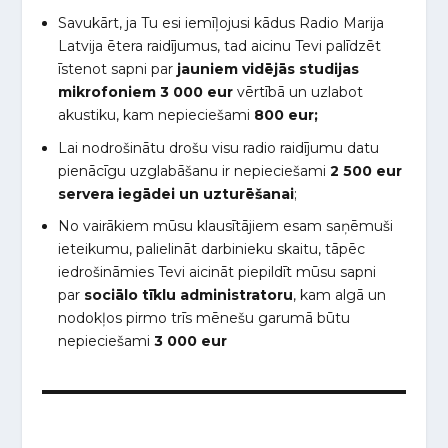
Savukārt, ja Tu esi iemīļojusi kādus Radio Marija
Latvija ētera raidījumus, tad aicinu Tevi palīdzēt
īstenot sapni par
jauniem vidējās studijas
mikrofoniem
3 000 eur
vērtībā un uzlabot
akustiku, kam nepieciešami
800 eur;
Lai nodrošinātu drošu visu radio raidījumu datu
pienācīgu uzglabāšanu ir nepieciešami
2 500 eur
servera iegādei un uzturēšanai
;
No vairākiem mūsu klausītājiem esam saņēmuši
ieteikumu, palielināt darbinieku skaitu, tāpēc
iedrošināmies Tevi aicināt piepildīt mūsu sapni
par
sociālo tīklu administratoru
, kam algā un
nodokļos pirmo trīs mēnešu garumā būtu
nepieciešami
3 000 eur