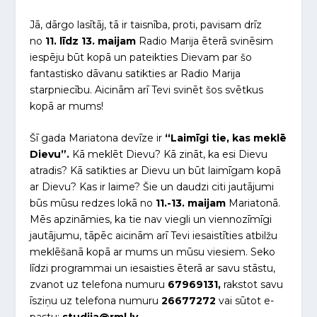
Jā, dārgo lasītāj, tā ir taisnība, proti, pavisam drīz
no
11. līdz 13. maijam
Radio Marija ēterā svinēsim
iespēju būt kopā un pateikties Dievam par šo
fantastisko dāvanu satikties ar Radio Marija
starpniecību. Aicinām arī Tevi svinēt šos svētkus
kopā ar mums!
Šī gada Mariatona devīze ir
“Laimīgi tie, kas meklē
Dievu”.
Kā meklēt Dievu? Kā zināt, ka esi Dievu
atradis? Kā satikties ar Dievu un būt laimīgam kopā
ar Dievu? Kas ir laime? Šie un daudzi citi jautājumi
būs mūsu redzes lokā no
11.-13. maijam
Mariatonā.
Mēs apzināmies, ka tie nav viegli un viennozīmīgi
jautājumu, tāpēc aicinām arī Tevi iesaistīties atbilžu
meklēšanā kopā ar mums un mūsu viesiem. Seko
līdzi programmai un iesaisties ēterā ar savu stāstu,
zvanot uz telefona numuru
67969131,
rakstot savu
īsziņu uz telefona numuru
26677272
vai sūtot e-