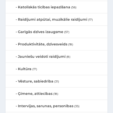
Katoliskās ticības iepazīšana
(56)
Raidījumi atpūtai, muzikālie raidījumi
(17)
Garīgās dzīves izaugsme
(57)
Produktivitāte, dzīvesveids
(18)
Jauniešu veidoti raidījumi
(8)
Kultūra
(17)
Vēsture, sabiedrība
(31)
Ģimene, attiecības
(18)
Intervijas, sarunas, personības
(35)