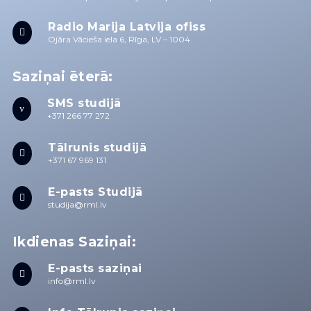
Radio Marija Latvija ofiss

Ojāra Vācieša iela 6, Rīga, LV – 1004
Saziņai ēterā:
SMS studijā
v
+371 266 77 272
Tālrunis studijā

+371 67 969 131
E-pasts Studijā

studija@rml.lv
Ikdienas Saziņai:
E-pasts saziņai

info@rml.lv