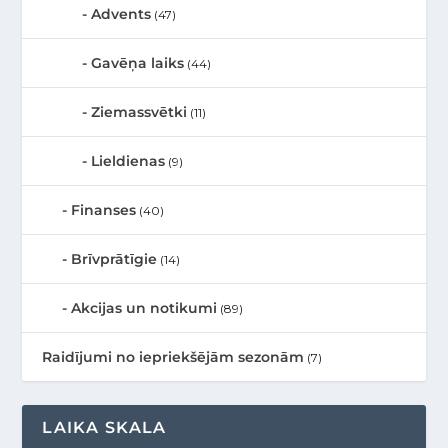
Advents
(47)
Gavēņa laiks
(44)
Ziemassvētki
(11)
Lieldienas
(9)
Finanses
(40)
Brīvprātīgie
(14)
Akcijas un notikumi
(89)
Raidījumi no iepriekšējām sezonām
(7)
LAIKA SKALA