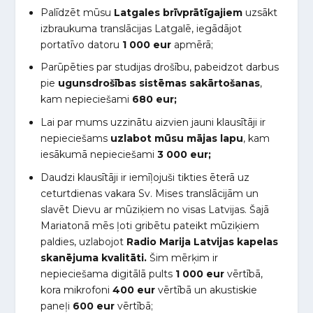
Palīdzēt mūsu
Latgales brīvprātīgajiem
uzsākt
izbraukuma translācijas Latgalē, iegādājot
portatīvo datoru
1 000 eur
apmērā;
Parūpēties par studijas drošību, pabeidzot darbus
pie
ugunsdrošības sistēmas sakārtošanas
,
kam nepieciešami
680 eur;
Lai par mums uzzinātu aizvien jauni klausītāji ir
nepieciešams
uzlabot mūsu mājas lapu
, kam
iesākumā nepieciešami
3 000 eur;
Daudzi klausītāji ir iemīļojuši tikties ēterā uz
ceturtdienas vakara Sv. Mises translācijām un
slavēt Dievu ar mūziķiem no visas Latvijas. Šajā
Mariatonā mēs ļoti gribētu pateikt mūziķiem
paldies, uzlabojot
Radio Marija Latvijas kapelas
skanējuma kvalitāti.
Šim mērķim ir
nepieciešama digitālā pults
1 000 eur
vērtībā,
kora mikrofoni
400 eur
vērtībā un akustiskie
paneļi
600 eur
vērtībā;