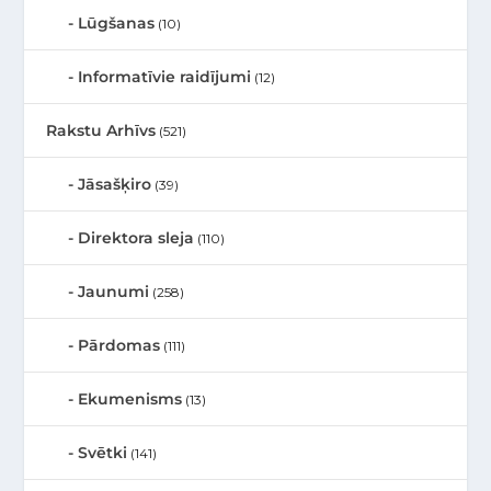
Lūgšanas
(10)
Informatīvie raidījumi
(12)
Rakstu Arhīvs
(521)
Jāsašķiro
(39)
Direktora sleja
(110)
Jaunumi
(258)
Pārdomas
(111)
Ekumenisms
(13)
Svētki
(141)