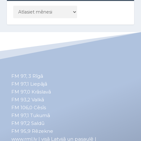
FM 97, 3
Rīgā
FM 97,1
Liepājā
FM 97,0
Krāslavā
FM 93,2
Valkā
FM 106,0 Cēsīs
FM 97,1 Tukumā
FM 97,2 Saldū
FM 95,9 Rēzekne
www.rml.lv
| visā Latvijā un pasaulē |