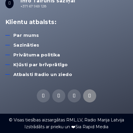
Info Tālrunis saziņai

+371 67 969 128
Klientu atbalsts:
Par mums
Sazināties
Privātuma politika
Kļūsti par brīvprātīgo
Atbalsti Radio un ziedo
© Visas tiesības aizsargātas RML.LV, Radio Marija Latvija
Izstrādāts ar prieku un ❤️Sia Rapid Media