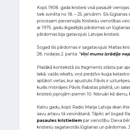
Kopš 1908. gada kristieši visā pasaulē vienojas
tiek svinēta no 18. – 25. janvārim. Šīs lūgšan
procesam pievienojās Kristiešu vienotības vei
ar 1975. gadu ikgadējās pārdomas un lūgšanas
pārdomas bija gatavojuši Latvijas kristieši.
Šogad šīs pārdomas ir sagatavojuši Maltas kr
28. nodaļas 2. panta: “
Viņi mums izrādīja nep
Plašākā kontekstā šis fragments stāsta par a
laikā, važās iekalts, viņš piedzīvo kuģa katastro
aplūkot vietas, kur apustulis Pāvils ir uzturēji
kurās mitinājies Pāvils Rabatas pilsētā, un sa
kristieši joprojām piemin 10. februāri kā dienu,
Katru gadu, kopš Radio Marija Latvija skan ēte
savu artavu tā veicināšanā. Tāpēc arī šogad Rad
pasaules kristiešiem
par vienotību Dieva bē
kristiešu sagatavotās lūgšanas un pārdomas. Ja