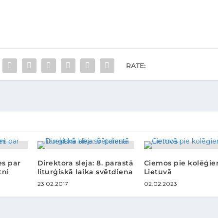
RATE:
es par
Direktora sleja: 8. parastā
Ciemos pie kolēģi
tni
liturģiskā laika svētdiena
Lietuvā
23.02.2017
02.02.2023