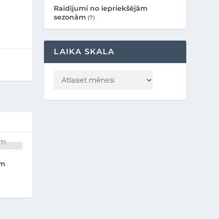
Raidījumi no iepriekšējām
sezonām
(7)
LAIKA SKALA
em