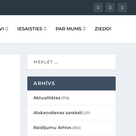
VI
IESAISTIES
PAR MUMS
ZIEDO!
ARHĪVS
Aktualitātes
(176)
Atskaņošanas saraksti
(27)
Raidījumu Arhīvs
(130)