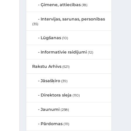
Ģimene, attiecības
(18)
Intervijas, sarunas, personības
(35)
u
Lūgšanas
(10)
Informatīvie raidījumi
(12)
Rakstu Arhīvs
(521)
Jāsašķiro
(39)
Direktora sleja
(110)
Jaunumi
(258)
Pārdomas
(111)