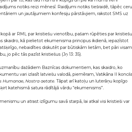
āvjiem par to, kas tad mums ir kopīgs un pie kā mums vēl ir
aidījums notiks reizi mēnesī. Raidījumi notiks tiešraidē, tāpēc cer
mentāriem un jautājumiem konfesiju pārstāvjiem, rakstot SMS uz
es kopā ar RML par kristiešu vienotību, pašam rūpēties par kristieš
 skaidro, kā pielietot ekumenisma principus ikdienā, iepazīstot
n atšķirīgo, nebaidīties diskutēt par būtiskām lietām, bet pāri visa
, jo pēc tās pazīst kristiešus (Jņ 13: 35).
 uzmanību dažādiem Baznīcas dokumentiem, kas skaidro, ko
mentu vari izlasīt latviešu valodā, piemēram, Vatikāna II koncil
is Humanae
,
Nostra aetate
. Tāpat arī katoļu un luterāņu kopīgo
šķirt katehismā satura rādītājā vārdu “ekumenisms”.
ismu un atrast izlīgumu savā starpā, lai atkal visi kristieši var