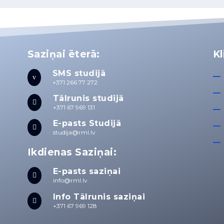
Saziņai ēterā:
Kl
SMS studijā
v
+371 266 77 272
Tālrunis studijā

+371 67 969 131
E-pasts Studijā

studija@rml.lv
Ikdienas Saziņai:
E-pasts saziņai

info@rml.lv
Info Tālrunis saziņai

+371 67 969 128