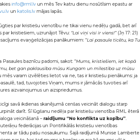
sakies
info@rml.lv
un mēs Tev katru dienu nosūtīsim epastu ar
u.lv
un
katolis.lv
mājas lapās.
ūgties par kristiešu vienotību ne tikai vienu nedēļu gadā, bet arī
s par kristiešiem, uzrunājot Tēvu:
“Lai viņi visi ir viens!”
(Jņ 17: 21)
 nosacījums evaņģelizācijas panākumiem: “
Lai pasaule ticētu, ka T
ja Pasaules baznīcu padomi, sakot: “
Mums, kristiešiem, iet kopā
kumu, bet gan paklausība mūsu Kungam un mīlestība uz mūsu
ēs varam izvēlēties lietot vai ne, tas ir kristiešu pienākums: ja
pasaulē, tad, tuvojoties Viņam, mums ir jāmācās tuvoties arī
tures aizvainojumus un aizspriedumus.
icīgi savā ikdienas skanējumā cenšas veicināt dialogu starp
turpināt darīt. Šī lūgšanu nedēļa par kristiešu vienotība RML ēterā
dialoga veicināšanā –
raidījumu “No konflikta uz kopību”
.
erāņu federācijas un Pontifikālās kristiešu vienotības
menta ar tādu pašu nosaukumu. Šajā raidījumā Munise Lamberte