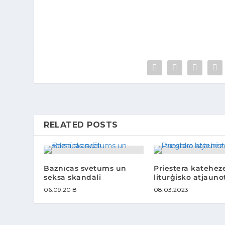
RELATED POSTS
Baznīcas svētums un
Priestera katehēz
seksa skandāli
liturģisko atjauno
06.09.2018
08.03.2023