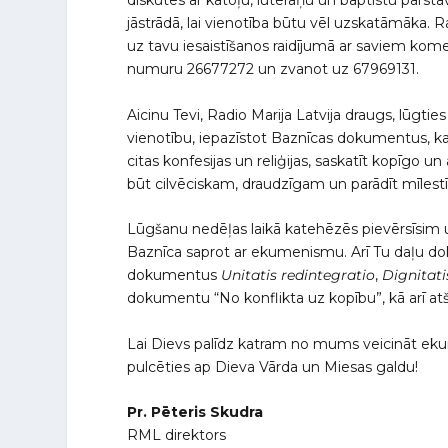
diskutēs ar katoļu, luterāņu un baptistu pārst
jāstrādā, lai vienotība būtu vēl uzskatāmāka. R
uz tavu iesaistīšanos raidījumā ar saviem ko
numuru 26677272 un zvanot uz 67969131.
Aicinu Tevi, Radio Marija Latvija draugs, lūgti
vienotību, iepazīstot Baznīcas dokumentus, kas
citas konfesijas un reliģijas, saskatīt kopīgo u
būt cilvēciskam, draudzīgam un parādīt mīlestību
Lūgšanu nedēļas laikā katehēzēs pievērsīsim
Baznīca saprot ar ekumenismu. Arī Tu daļu doku
dokumentus
Unitatis redintegratio
,
Dignitat
dokumentu “No konflikta uz kopību”, kā arī at
Lai Dievs palīdz katram no mums veicināt ekumen
pulcēties ap Dieva Vārda un Miesas galdu!
Pr. Pēteris Skudra
RML direktors