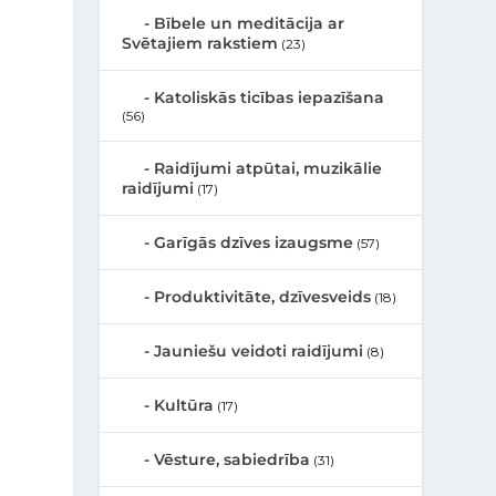
Bībele un meditācija ar
Svētajiem rakstiem
(23)
Katoliskās ticības iepazīšana
(56)
Raidījumi atpūtai, muzikālie
raidījumi
(17)
Garīgās dzīves izaugsme
(57)
m
Produktivitāte, dzīvesveids
(18)
Jauniešu veidoti raidījumi
(8)
Kultūra
(17)
Vēsture, sabiedrība
(31)