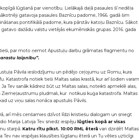
 kopīgā lūgšanā par vienotību. Lielākajā daļā pasaules šī nedēļa
as sākotnēji gatavoja pasaules Baznīcu padome, 1966. gadā šim
cināšanas pontifikālā padome, kura pārstāv katoļu Baznīcu. Sākot
 gatavo dažādu valstu vietējās ekumēniskās grupas. 2016. gada
istieši, par moto ņemot Apustuļu darbu grāmatas fragmentu no
arastu laipnību”.
pustuļa Pāvila ieslodzījumu un pēdējo ceļojumu uz Romu, kura
fu. Katastrofa notiek tieši Maltas salas krastā, kur arī šodien vara
es. Ja Tev sanāk kādreiz būt uz Maltas salas, noteikti apmeklē alas,
las Ziemeļaustrumu pludmali, kur notikusi kuģa katastrofa. Maltas
 kad uz viņu salas nonāca apustulis Pāvils.
rā, arī mēs cenšamies dzīvot līdzi kristiešu dialogam un sniegt
io Marija Latvija Tev sniedz iespēju
lūgties kopā ar visas
rnu starpā.
Katru rītu plkst. 10:00 RML ēterā
vari dzirdēt Maltas
 Tev nav iespējas klausīties lūgšanu ēterā un Tu vēlies uzticīgi