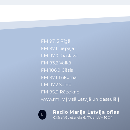
FM 97, 3
Rīgā
FM 97,1
Liepājā
FM 97,0
Krāslavā
FM 93,2
Valkā
FM 106,0 Cēsīs
FM 97,1 Tukumā
FM 97,2 Saldū
FM 95,9 Rēzekne
www.rml.lv
| visā Latvijā un pasaulē |
Radio Marija Latvija ofiss

Ojāra Vācieša iela 6, Rīga, LV – 1004