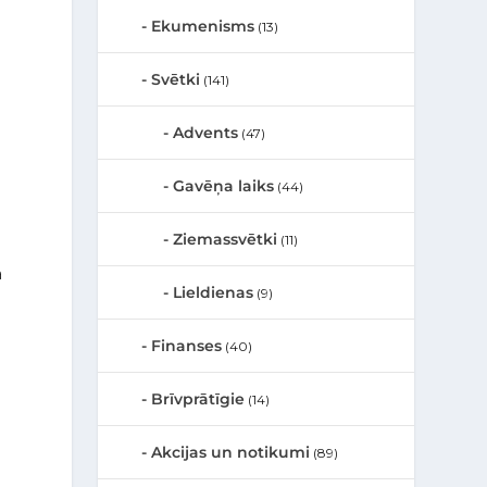
u
Ekumenisms
(13)
Svētki
(141)
u
Advents
(47)
m
Gavēņa laiks
(44)
Ziemassvētki
(11)
a
Lieldienas
(9)
Finanses
(40)
Brīvprātīgie
(14)
Akcijas un notikumi
(89)