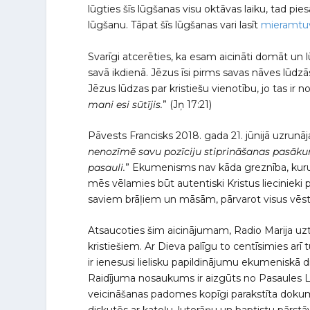
lūgties šīs lūgšanas visu oktāvas laiku, tad pie
lūgšanu. Tāpat šīs lūgšanas vari lasīt
mieramtuv
Svarīgi atcerēties, ka esam aicināti domāt un l
savā ikdienā. Jēzus īsi pirms savas nāves lūdzā
Jēzus lūdzas par kristiešu vienotību, jo tas ir
mani esi sūtījis.
” (Jņ 17:21)
Pāvests Francisks 2018. gada 21. jūnijā uzrunā
nenozīmē savu pozīciju stiprināšanas pasā
pasauli.
” Ekumenisms nav kāda greznība, kuru m
mēs vēlamies būt autentiski Kristus liecinieki 
saviem brāļiem un māsām, pārvarot visus vēs
Atsaucoties šim aicinājumam, Radio Marija uzt
kristiešiem. Ar Dieva palīgu to centīsimies arī 
ir ienesusi lielisku papildinājumu ekumeniskā 
Raidījuma nosaukums ir aizgūts no Pasaules Lut
veicināšanas padomes kopīgi parakstīta doku