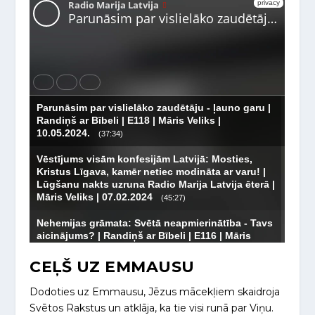
CEĻŠ UZ EMMAUSU
Dodoties uz Emmausu, Jēzus mācekļiem skaidroja
Svētos Rakstus un atklāja, ka tie visi runā par Viņu.