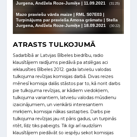
ATRASTS TULKOJUMĀ
Sadarbībā ar Latvijas Bībeles biedrību, radio
klausītājiem raidījums piedāvā pa atslēgas aci
ieklausīties Bībeles 2012. gada latviešu valodas
tulkojuma revīzijas komisijas darbā. Divas reizes
mēnesī komisija dalās stāstos par to, kā norit darbs
pie tulkojuma revīzijas, ar kādiem viedokļiem,
tulkojuma variantiem, latviešu valodas mūsdienu
izaicinājumiem, un vienkārši interesantiem
mirkļiem, komisijai nākas sastapties. Darbs pie
tulkojuma revīzijas jau rit pāris gadus, un turpinās
ritēt, līdz tiks pabeigts. Tik ilgi arī raudzīsim
klausītājiem piedāvāt šo iespēju sekot komisijas