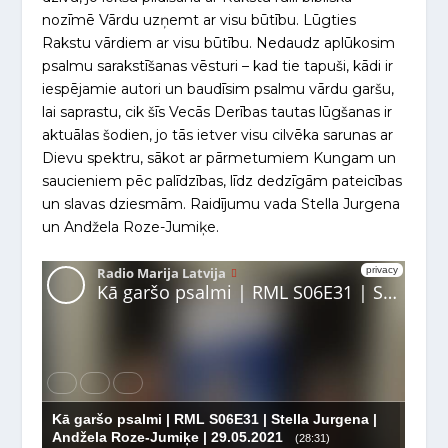
nozīmē Vārdu uzņemt ar visu būtību. Lūgties
Rakstu vārdiem ar visu būtību. Nedaudz aplūkosim
psalmu sarakstīšanas vēsturi – kad tie tapuši, kādi ir
iespējamie autori un baudīsim psalmu vārdu garšu,
lai saprastu, cik šīs Vecās Derības tautas lūgšanas ir
aktuālas šodien, jo tās ietver visu cilvēka sarunas ar
Dievu spektru, sākot ar pārmetumiem Kungam un
saucieniem pēc palīdzības, līdz dedzīgām pateicības
un slavas dziesmām. Raidījumu vada Stella Jurgena
un Andžela Roze-Jumiķe.