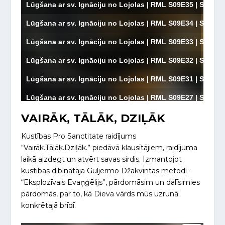
VAIRĀK, TĀLĀK, DZIĻĀK
Kustības Pro Sanctitate raidījums
“Vairāk.Tālāk.Dziļāk.” piedāvā klausītājiem, raidījuma
laikā aizdegt un atvērt savas sirdis. Izmantojot
kustības dibinātāja Guljermo Džakvintas metodi –
“Eksplozīvais Evaņģēlijs”, pārdomāsim un dalīsimies
pārdomās, par to, kā Dieva vārds mūs uzrunā
konkrētajā brīdī.