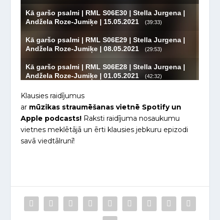
Klausies raidījumus
ar
mūzikas straumēšanas vietnē Spotify un
Apple podcasts!
Raksti raidījuma nosaukumu
vietnes meklētājā un ērti klausies jebkuru epizodi
savā viedtālrunī!