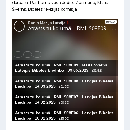
darbam. Raidījumu vada Judīte Zusmane, Māris
Šverns, Bībeles revīzijas komisija.