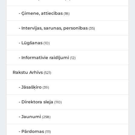
Ģimene, attiecības
(18)
Intervijas, sarunas, personības
(35)
Lūgšanas
(10)
Informatīvie raidījumi
(12)
Rakstu Arhīvs
(521)
Jāsašķiro
(39)
Direktora sleja
(110)
Jaunumi
(258)
Pārdomas
(111)