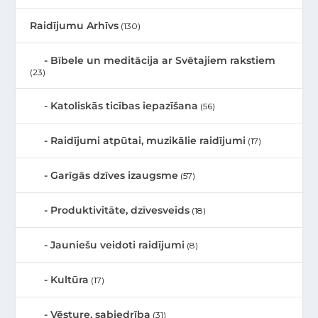
Raidījumu Arhīvs
(130)
Bībele un meditācija ar Svētajiem rakstiem
(23)
Katoliskās ticības iepazīšana
(56)
Raidījumi atpūtai, muzikālie raidījumi
(17)
Garīgās dzīves izaugsme
(57)
Produktivitāte, dzīvesveids
(18)
Jauniešu veidoti raidījumi
(8)
Kultūra
(17)
Vēsture, sabiedrība
(31)