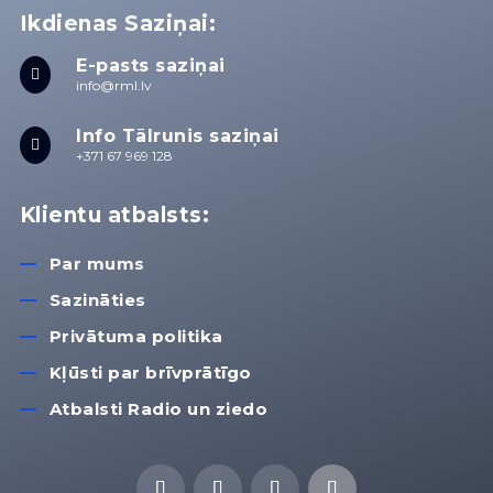
Ikdienas Saziņai:
E-pasts saziņai

info@rml.lv
Info Tālrunis saziņai

+371 67 969 128
Klientu atbalsts:
Par mums
Sazināties
Privātuma politika
Kļūsti par brīvprātīgo
Atbalsti Radio un ziedo