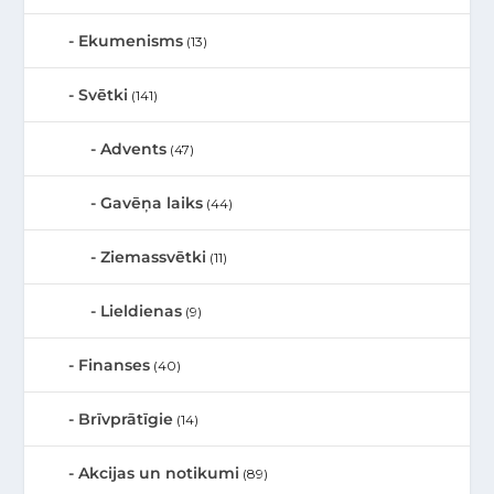
Ekumenisms
(13)
Svētki
(141)
Advents
(47)
Gavēņa laiks
(44)
Ziemassvētki
(11)
Lieldienas
(9)
Finanses
(40)
Brīvprātīgie
(14)
Akcijas un notikumi
(89)