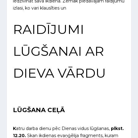
iedzīvināt savā ikdienā. Zemāk piedāvājam raidījumu
izlasi, ko vari klausīties un
RAIDĪJUMI
LŪGŠANAI AR
DIEVA VĀRDU
LŪGŠANA CEĻĀ
K
atru darba dienu pēc Dienas vidus lūgšanas,
plkst.
12.20.
Skan ikdienas evaņģēlija fragments, kuram