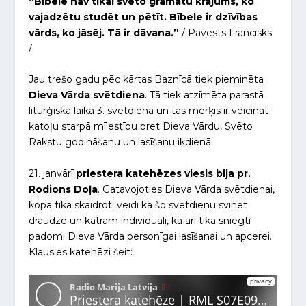
“Bībele nav tikai svēto grāmatu krājums, ko
vajadzētu studēt un pētīt. Bībele ir dzīvības
vārds, ko jāsēj. Tā ir dāvana.”
/ Pāvests Francisks
/
Jau trešo gadu pēc kārtas Baznīcā tiek pieminēta
Dieva Vārda svētdiena
. Tā tiek atzīmēta parastā
liturģiskā laika 3. svētdienā un tās mērķis ir veicināt
katoļu starpā mīlestību pret Dieva Vārdu, Svēto
Rakstu godināšanu un lasīšanu ikdienā.
21. janvārī
priestera katehēzes viesis bija pr.
Rodions Doļa
. Gatavojoties Dieva Vārda svētdienai,
kopā tika skaidroti veidi kā šo svētdienu svinēt
draudzē un katram individuāli, kā arī tika sniegti
padomi Dieva Vārda personīgai lasīšanai un apcerei.
Klausies katehēzi šeit: