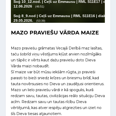
MAZO PRAVIEŠU VĀRDA MAIZE
Mazo praviešu grāmatas Vecajā Derībā maz lasītas,
taču šobrīd viņu vēstījums kļūst arvien nozīmīgāks
un tāpēc ir vērts kaut dažu praviešu doto Dieva
Vārda maizi nobaudīt.
Šī maize var būt mūsu iekšām rūgta, jo pravieši
parasti to bieži sniedz krīzes un briesmu brīdī, kad
tauta novērsusies no Dieva un zaudējusi orientierus.
Mazo un lielo praviešu vārdi ir kā spogulis, kurā
redzam savu, tautas, civilizācijas reālo situāciju Dieva
acīm. Redzam savu un tautas rīcību Dieva
vērtējumā, kas atver iespēju atgriezties un iziet no
šīs Dieva tiesas atjaunotiem.