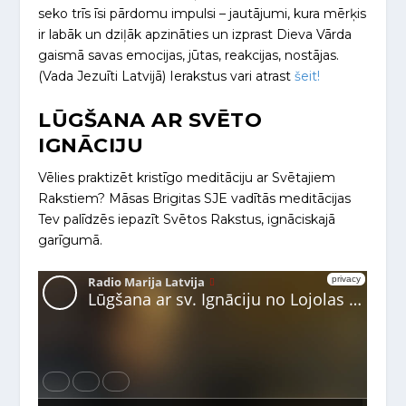
seko trīs īsi pārdomu impulsi – jautājumi, kura mērķis
ir labāk un dziļāk apzināties un izprast Dieva Vārda
gaismā savas emocijas, jūtas, reakcijas, nostājas.
(Vada Jezuīti Latvijā) Ierakstus vari atrast
šeit!
LŪGŠANA AR SVĒTO
IGNĀCIJU
Vēlies praktizēt kristīgo meditāciju ar Svētajiem
Rakstiem? Māsas Brigitas SJE vadītās meditācijas
Tev palīdzēs iepazīt Svētos Rakstus, ignāciskajā
garīgumā.