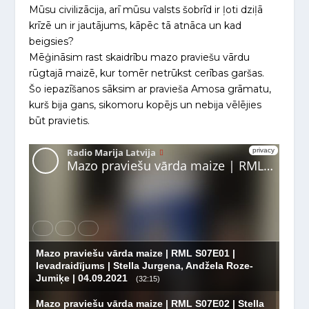
Mūsu civilizācija, arī mūsu valsts šobrīd ir ļoti dziļā
krīzē un ir jautājums, kāpēc tā atnāca un kad
beigsies?
Mēģināsim rast skaidrību mazo praviešu vārdu
rūgtajā maizē, kur tomēr netrūkst cerības garšas.
Šo iepazīšanos sāksim ar pravieša Amosa grāmatu,
kurš bija gans, sikomoru kopējs un nebija vēlējies
būt pravietis.