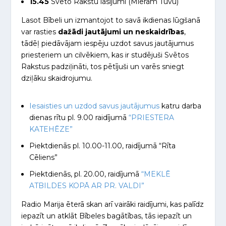
15.45
Svēto Rakstu lasījumi (Mieram Tuvu)
Lasot Bībeli un izmantojot to savā ikdienas lūgšanā
var rasties
dažādi jautājumi un neskaidrības
,
tādēļ piedāvājam iespēju uzdot savus jautājumus
priesteriem un cilvēkiem, kas ir studējuši Svētos
Rakstus padziļināti, tos pētījuši un varēs sniegt
dziļāku skaidrojumu.
Iesaisties un uzdod savus jautājumus
katru darba
dienas rītu pl. 9.00 raidījumā
“PRIESTERA
KATEHĒZE”
Piektdienās pl. 10.00-11.00, raidījumā “Rīta
Cēliens”
Piektdienās, pl. 20.00, raidījumā
“MEKLĒ
ATBILDES KOPĀ AR PR. VALDI”
Radio Marija ēterā skan arī vairāki raidījumi, kas palīdz
iepazīt un atklāt Bībeles bagātības, tās iepazīt un