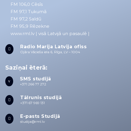
FM 106,0 Cēsīs
FM 97,1 Tukumā
FM 97,2 Saldū
FM 95,9 Rēzekne
www.rml.lv
| visā Latvijā un pasaulē |
Radio Marija Latvija ofiss

Ojāra Vācieša iela 6, Rīga, LV – 1004
Saziņai ēterā:
SMS studijā
v
+371 266 77 272
Tālrunis studijā

+371 67 969 131
E-pasts Studijā

studija@rml.lv