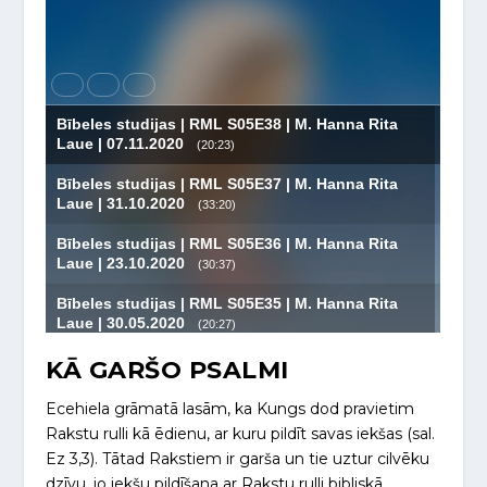
KĀ GARŠO PSALMI
Ecehiela grāmatā lasām, ka Kungs dod pravietim
Rakstu rulli kā ēdienu, ar kuru pildīt savas iekšas (sal.
Ez 3,3). Tātad Rakstiem ir garša un tie uztur cilvēku
dzīvu, jo iekšu pildīšana ar Rakstu rulli bibliskā