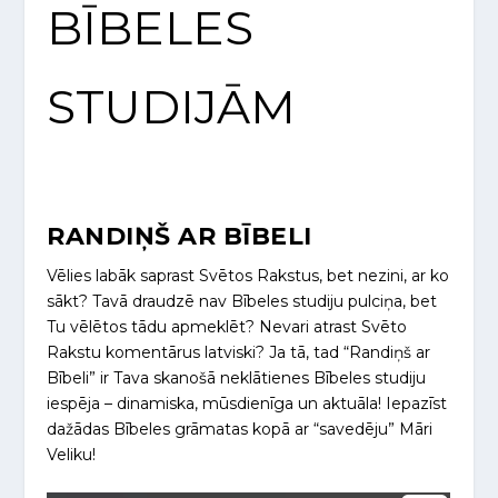
BĪBELES
STUDIJĀM
RANDIŅŠ AR BĪBELI
Vēlies labāk saprast Svētos Rakstus, bet nezini, ar ko
sākt? Tavā draudzē nav Bībeles studiju pulciņa, bet
Tu vēlētos tādu apmeklēt? Nevari atrast Svēto
Rakstu komentārus latviski? Ja tā, tad “Randiņš ar
Bībeli” ir Tava skanošā neklātienes Bībeles studiju
iespēja – dinamiska, mūsdienīga un aktuāla! Iepazīst
dažādas Bībeles grāmatas kopā ar “savedēju” Māri
Veliku!