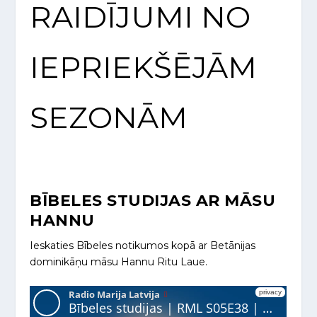
RAIDĪJUMI NO
IEPRIEKŠĒJĀM
SEZONĀM
BĪBELES STUDIJAS AR MĀSU
HANNU
Ieskaties Bībeles notikumos kopā ar Betānijas
dominikāņu māsu Hannu Ritu Laue.