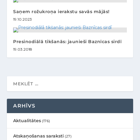
Saņem rožukroņa ierakstu savās mājās!
19.10.2023
Presinodiālā tikšanās: jaunieši Baznīcas sirdī
19.03.2018
ARHĪVS
Aktualitātes
(176)
Atskaņošanas saraksti
(27)