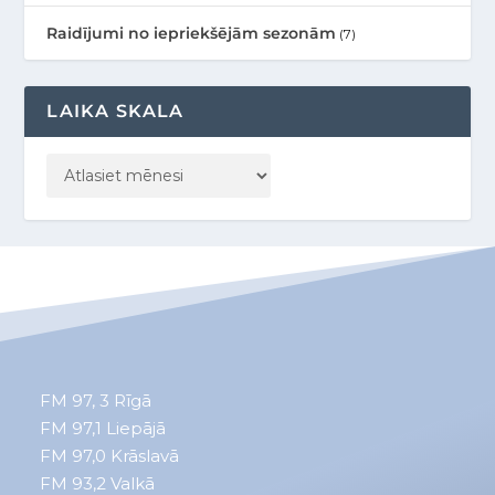
Raidījumi no iepriekšējām sezonām
(7)
LAIKA SKALA
FM 97, 3
Rīgā
FM 97,1
Liepājā
FM 97,0
Krāslavā
FM 93,2
Valkā