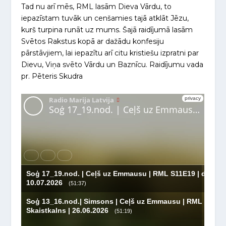
Tad nu arī mēs, RML lasām Dieva Vārdu, to
iepazīstam tuvāk un cenšamies tajā atklāt Jēzu,
kurš turpina runāt uz mums. Šajā raidījumā lasām
Svētos Rakstus kopā ar dažādu konfesiju
pārstāvjiem, lai iepazītu arī citu kristiešu izpratni par
Dievu, Viņa svēto Vārdu un Baznīcu. Raidījumu vada
pr. Pēteris Skudra