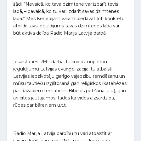
šādi: “Nevaicā, ko tava dzimtene var izdarīt tevis
labā, – pavaicā, ko tu vari izdarīt savas dzimtenes
labā.” Mēs Kenedijam varam piedāvāt ļoti konkrētu
atbildi: tavs ieguldījums tavas dzimtenes labā var
būt aktīva dalība Radio Marija Latvija darbā.
Iesaistoties RML darbā, tu sniedz nopietnu
ieguldījumu Latvijas evaņģelizācijā, tu atbalsti
Latvijas iedzīvotāju garīgo vajadzību remdēšanu un
mūsu tautiešu izglītošanā gan reliģiskos (katehēzes
par dažādiem tematiem, Bībeles pētīšana, u.c.), gan
arī citos jautājumos, tādos kā vides aizsardzība,
rūpes par bāreņiem u.t.t.
Radio Marija Latvija darbību tu vari atbalstīt ar
savām lūgšanām par RML, par tās komandu,