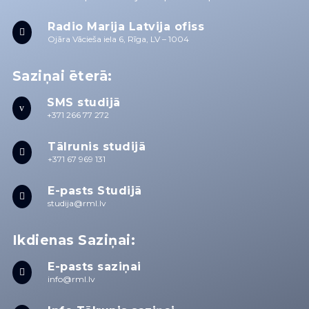
Radio Marija Latvija ofiss

Ojāra Vācieša iela 6, Rīga, LV – 1004
Saziņai ēterā:
SMS studijā
v
+371 266 77 272
Tālrunis studijā

+371 67 969 131
E-pasts Studijā

studija@rml.lv
Ikdienas Saziņai:
E-pasts saziņai

info@rml.lv