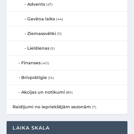
Advents
(47)
Gavēņa laiks
(44)
Ziemassvētki
(11)
Lieldienas
(9)
Finanses
(40)
Brīvprātīgie
(14)
Akcijas un notikumi
(89)
Raidījumi no iepriekšējām sezonām
(7)
LAIKA SKALA