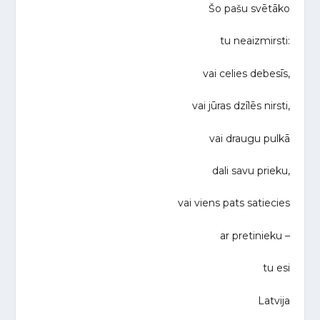
Šo pašu svētāko
tu neaizmirsti:
vai celies debesīs,
vai jūras dzīlēs nirsti,
vai draugu pulkā
dali savu prieku,
vai viens pats satiecies
ar pretinieku –
tu esi
Latvija