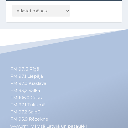
FM 97, 3
Rīgā
FM 97,1
Liepājā
FM 97,0
Krāslavā
FM 93,2
Valkā
FM 106,0 Cēsīs
FM 97,1 Tukumā
FM 97,2 Saldū
FM 95,9 Rēzekne
www.rml.lv
| visā Latvijā un pasaulē |