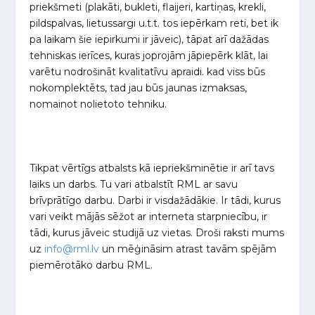
priekšmeti (plakāti, bukleti, flaijeri, kartiņas, krekli,
pildspalvas, lietussargi u.t.t. tos iepērkam reti, bet ik
pa laikam šie iepirkumi ir jāveic), tāpat arī dažādas
tehniskas ierīces, kuras joprojām jāpiepērk klāt, lai
varētu nodrošināt kvalitatīvu apraidi. kad viss būs
nokomplektēts, tad jau būs jaunas izmaksas,
nomainot nolietoto tehniku.
Tikpat vērtīgs atbalsts kā iepriekšminētie ir arī tavs
laiks un darbs. Tu vari atbalstīt RML ar savu
brīvprātīgo darbu. Darbi ir visdažādākie. Ir tādi, kurus
vari veikt mājās sēžot ar interneta starpniecību, ir
tādi, kurus jāveic studijā uz vietas. Droši raksti mums
uz
info@rml.lv
un mēģināsim atrast tavām spējām
piemērotāko darbu RML.