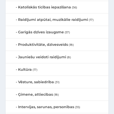
Katoliskās ticības iepazīšana
(56)
Raidījumi atpūtai, muzikālie raidījumi
(17)
Garīgās dzīves izaugsme
(57)
Produktivitāte, dzīvesveids
(18)
Jauniešu veidoti raidījumi
(8)
Kultūra
(17)
Vēsture, sabiedrība
(31)
Ģimene, attiecības
(18)
Intervijas, sarunas, personības
(35)