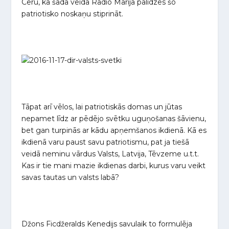
Ceru, ka šādā veidā Radio Marija palīdzēs šo
patriotisko noskaņu stiprināt.
Tāpat arī vēlos, lai patriotiskās domas un jūtas
nepamet līdz ar pēdējo svētku uguņošanas šāvienu,
bet gan turpinās ar kādu apņemšanos ikdienā. Kā es
ikdienā varu paust savu patriotismu, pat ja tiešā
veidā neminu vārdus Valsts, Latvija, Tēvzeme u.t.t.
Kas ir tie mani mazie ikdienas darbi, kurus varu veikt
savas tautas un valsts labā?
Džons Ficdžeralds Kenedijs savulaik to formulēja