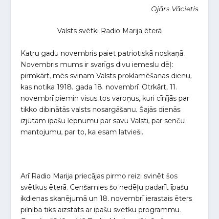
Ojārs Vācietis
Valsts svētki Radio Marija ēterā
Katru gadu novembris paiet patriotiskā noskaņā.
Novembris mums ir svarīgs divu iemeslu dēļ:
pirmkārt, mēs svinam Valsts proklamēšanas dienu,
kas notika 1918. gada 18. novembrī. Otrkārt, 11.
novembrī piemin visus tos varoņus, kuri cīnījās par
tikko dibinātās valsts nosargāšanu. Šajās dienās
izjūtam īpašu lepnumu par savu Valsti, par senču
mantojumu, par to, ka esam latvieši.
Arī Radio Marija priecājas pirmo reizi svinēt šos
svētkus ēterā. Cenšamies šo nedēļu padarīt īpašu
ikdienas skanējumā un 18. novembrī ierastais ēters
pilnībā tiks aizstāts ar īpašu svētku programmu.