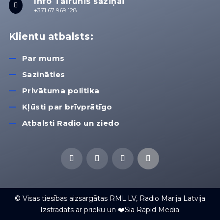
Info Tālrunis saziņai

+371 67 969 128
Klientu atbalsts:
Par mums
Sazināties
Privātuma politika
Kļūsti par brīvprātīgo
Atbalsti Radio un ziedo
© Visas tiesības aizsargātas RML.LV, Radio Marija Latvija
Izstrādāts ar prieku un ❤️Sia Rapid Media