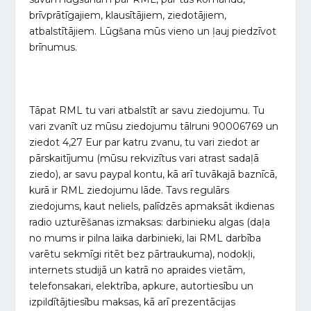
brīvprātīgajiem, klausītājiem, ziedotājiem,
atbalstītājiem. Lūgšana mūs vieno un ļauj piedzīvot
brīnumus.
Tāpat RML tu vari atbalstīt ar savu ziedojumu. Tu
vari zvanīt uz mūsu ziedojumu tālruni 90006769 un
ziedot 4,27 Eur par katru zvanu, tu vari ziedot ar
pārskaitījumu (mūsu rekvizītus vari atrast sadaļā
ziedo), ar savu paypal kontu, kā arī tuvākajā baznīcā,
kurā ir RML ziedojumu lāde. Tavs regulārs
ziedojums, kaut neliels, palīdzēs apmaksāt ikdienas
radio uzturēšanas izmaksas: darbinieku algas (daļa
no mums ir pilna laika darbinieki, lai RML darbība
varētu sekmīgi ritēt bez pārtraukuma), nodokļi,
internets studijā un katrā no apraides vietām,
telefonsakari, elektrība, apkure, autortiesību un
izpildītājtiesību maksas, kā arī prezentācijas