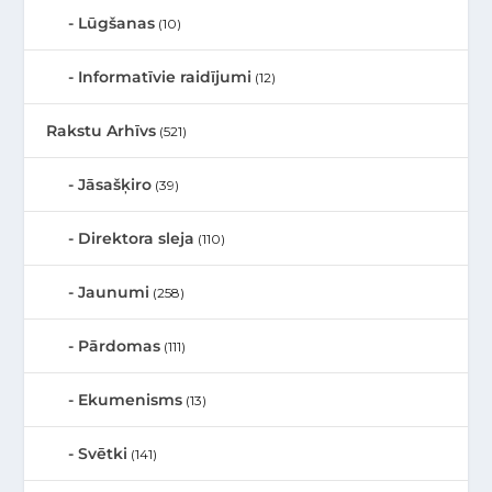
Lūgšanas
(10)
Informatīvie raidījumi
(12)
Rakstu Arhīvs
(521)
Jāsašķiro
(39)
Direktora sleja
(110)
Jaunumi
(258)
Pārdomas
(111)
Ekumenisms
(13)
Svētki
(141)