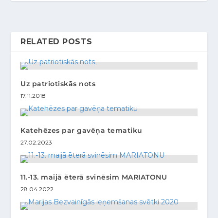
RELATED POSTS
Uz patriotiskās nots
17.11.2018
Katehēzes par gavēņa tematiku
27.02.2023
11.-13. maijā ēterā svinēsim MARIATONU
28.04.2022