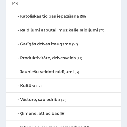
(23)
Katoliskās ticības iepazīšana
(56)
Raidījumi atpūtai, muzikālie raidījumi
(17)
Garīgās dzīves izaugsme
(57)
Produktivitāte, dzīvesveids
(18)
Jauniešu veidoti raidījumi
(8)
Kultūra
(17)
Vēsture, sabiedrība
(31)
Ģimene, attiecības
(18)