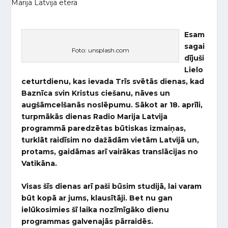
Esam
sagai
Foto: unsplash.com
dījuši
Lielo
ceturtdienu, kas ievada Trīs svētās dienas, kad
Baznīca svin Kristus ciešanu, nāves un
augšāmcelšanās noslēpumu. Sākot ar 18. aprīli,
turpmākās dienas Radio Marija Latvija
programmā paredzētas būtiskas izmaiņas,
turklāt raidīsim no dažādām vietām Latvijā un,
protams, gaidāmas arī vairākas translācijas no
Vatikāna.
Visas šīs dienas arī paši būsim studijā, lai varam
būt kopā ar jums, klausītāji. Bet nu gan
ielūkosimies šī laika nozīmīgāko dienu
programmas galvenajās pārraidēs.