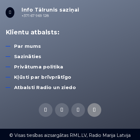
Info Tālrunis saziņai

+371 67 969 128
Klientu atbalsts:
Par mums
Sazināties
Privātuma politika
Kļūsti par brīvprātīgo
Atbalsti Radio un ziedo
© Visas tiesības aizsargātas RML.LV, Radio Marija Latvija