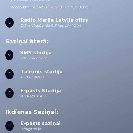
www.rml.lv
| visā Latvijā un pasaulē |
Radio Marija Latvija ofiss

Ojāra Vācieša iela 6, Rīga, LV – 1004
Saziņai ēterā:
SMS studijā
v
+371 266 77 272
Tālrunis studijā

+371 67 969 131
E-pasts Studijā

studija@rml.lv
Ikdienas Saziņai:
E-pasts saziņai

info@rml.lv