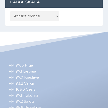
LAIKA SKALA
FM 97, 3
Rīgā
FM 97,1
Liepājā
FM 97,0
Krāslavā
FM 93,2
Valkā
FM 106,0 Cēsīs
FM 97,1 Tukumā
FM 97,2 Saldū
FM 95,9 Rēzekne