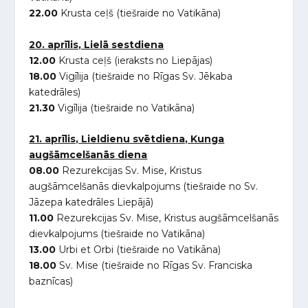
22.00
Krusta ceļš (tiešraide no Vatikāna)
20. aprīlis, Lielā sestdiena
12.00
Krusta ceļš (ieraksts no Liepājas)
18.00
Vigīlija (tiešraide no Rīgas Sv. Jēkaba
katedrāles)
21.30
Vigīlija (tiešraide no Vatikāna)
21. aprīlis, Lieldienu svētdiena, Kunga
augšāmcelšanās diena
08.00
Rezurekcijas Sv. Mise, Kristus
augšāmcelšanās dievkalpojums (tiešraide no Sv.
Jāzepa katedrāles Liepājā)
11.00
Rezurekcijas Sv. Mise, Kristus augšāmcelšanās
dievkalpojums (tiešraide no Vatikāna)
13.00
Urbi et Orbi (tiešraide no Vatikāna)
18.00
Sv. Mise (tiešraide no Rīgas Sv. Franciska
baznīcas)