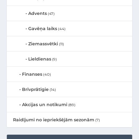
Advents
(47)
Gavēņa laiks
(44)
Ziemassvētki
(11)
Lieldienas
(9)
Finanses
(40)
Brīvprātīgie
(14)
Akcijas un notikumi
(89)
Raidījumi no iepriekšējām sezonām
(7)