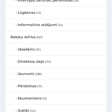
Intervijas, sarunas, personības
(35)
Lūgšanas
(10)
Informatīvie raidījumi
(12)
Rakstu Arhīvs
(521)
Jāsašķiro
(39)
Direktora sleja
(110)
Jaunumi
(258)
Pārdomas
(111)
Ekumenisms
(13)
Svētki
(141)