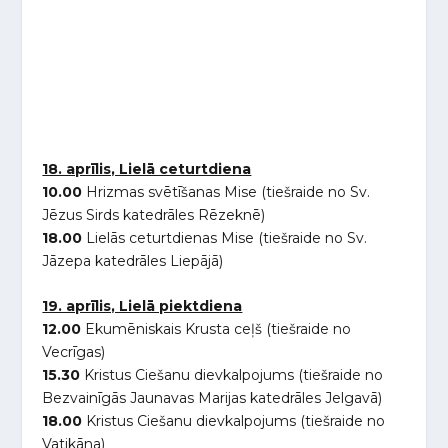
18. aprīlis, Lielā ceturtdiena
10.00
Hrizmas svētīšanas Mise (tiešraide no Sv.
Jēzus Sirds katedrāles Rēzeknē)
18.00
Lielās ceturtdienas Mise (tiešraide no Sv.
Jāzepa katedrāles Liepājā)
19. aprīlis, Lielā piektdiena
12.00
Ekumēniskais Krusta ceļš (tiešraide no
Vecrīgas)
15.30
Kristus Ciešanu dievkalpojums (tiešraide no
Bezvainīgās Jaunavas Marijas katedrāles Jelgavā)
18.00
Kristus Ciešanu dievkalpojums (tiešraide no
Vatikāna)