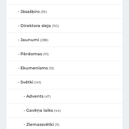
Jāsašķiro
(39)
Direktora sleja
(110)
Jaunumi
(258)
Pārdomas
(111)
Ekumenisms
(13)
Svētki
(141)
Advents
(47)
Gavēņa laiks
(44)
Ziemassvētki
(11)