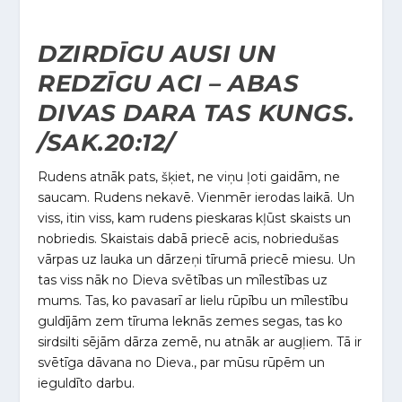
DZIRDĪGU AUSI UN
REDZĪGU ACI – ABAS
DIVAS DARA TAS KUNGS.
/SAK.20:12/
Rudens atnāk pats, šķiet, ne viņu ļoti gaidām, ne
saucam. Rudens nekavē. Vienmēr ierodas laikā. Un
viss, itin viss, kam rudens pieskaras kļūst skaists un
nobriedis. Skaistais dabā priecē acis, nobriedušas
vārpas uz lauka un dārzeņi tīrumā priecē miesu. Un
tas viss nāk no Dieva svētības un mīlestības uz
mums. Tas, ko pavasarī ar lielu rūpību un mīlestību
guldījām zem tīruma leknās zemes segas, tas ko
sirdsilti sējām dārza zemē, nu atnāk ar augļiem. Tā ir
svētīga dāvana no Dieva., par mūsu rūpēm un
ieguldīto darbu.