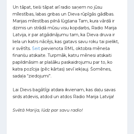
Un tāpat, tieši tāpat arī radio saņem no jūsu
mīlestības, labas gribas un Dieva rūpīgās gādības.
Marijas mīlestības pilnā lūgšana Tam, kura vārdā ir
dzimis un strādā mūsu visu kopdarbs, Radio Marija
Latvija, ir par atgādinājumu tam, ka Dieva druva ir
liela un katrs nācējs, kas gatavs savu roku tai pielikt,
ir svētīts.
Šeit
pievienota RML oktobra mēneša
finanšu atskaite. Turpmāk, katru mēnesi atskaiti
papildināsim ar plašāku paskaidrojumu par to, ko
katra pozīcija (pēc kārtas) sevī iekļauj. Šomēnes,
sadaļa “ziedojumi”.
Lai Dievs bagātīgi atdara ikvienam, kas daļu savas
sirds atdevis, atdod un atdos Radio Marija Latvija!
Svētā Marija, lūdz par savu radio!