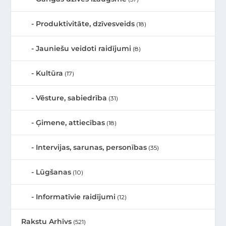
Produktivitāte, dzīvesveids
(18)
Jauniešu veidoti raidījumi
(8)
Kultūra
(17)
Vēsture, sabiedrība
(31)
Ģimene, attiecības
(18)
Intervijas, sarunas, personības
(35)
Lūgšanas
(10)
Informatīvie raidījumi
(12)
Rakstu Arhīvs
(521)