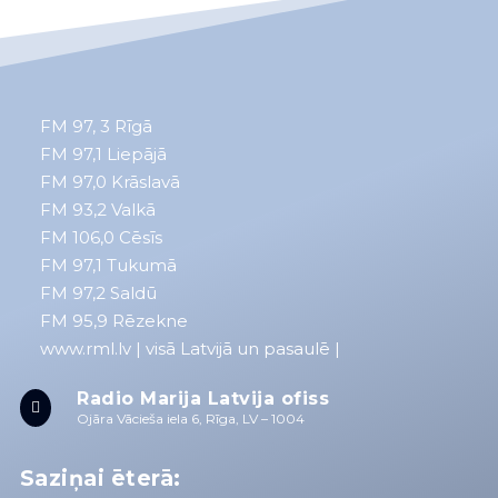
FM 97, 3
Rīgā
FM 97,1
Liepājā
FM 97,0
Krāslavā
FM 93,2
Valkā
FM 106,0 Cēsīs
FM 97,1 Tukumā
FM 97,2 Saldū
FM 95,9 Rēzekne
www.rml.lv
| visā Latvijā un pasaulē |
Radio Marija Latvija ofiss

Ojāra Vācieša iela 6, Rīga, LV – 1004
Saziņai ēterā: