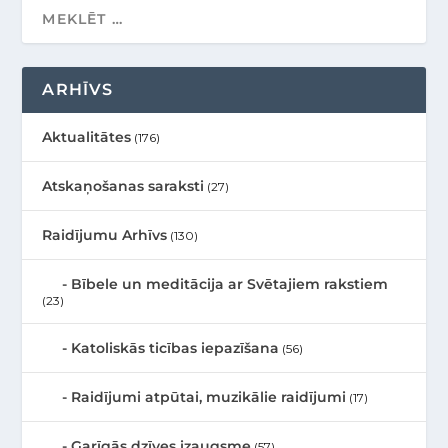
ARHĪVS
Aktualitātes
(176)
Atskaņošanas saraksti
(27)
Raidījumu Arhīvs
(130)
Bībele un meditācija ar Svētajiem rakstiem
(23)
Katoliskās ticības iepazīšana
(56)
Raidījumi atpūtai, muzikālie raidījumi
(17)
Garīgās dzīves izaugsme
(57)