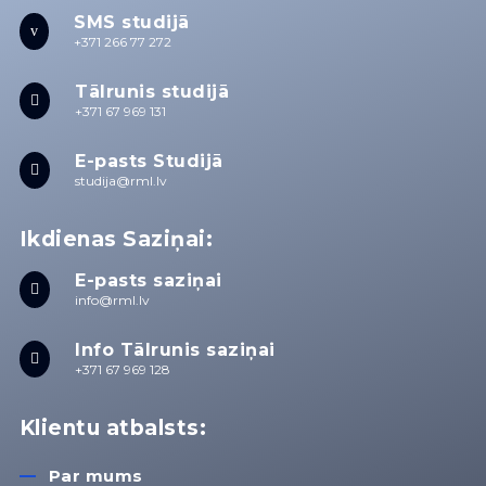
SMS studijā
v
+371 266 77 272
Tālrunis studijā

+371 67 969 131
E-pasts Studijā

studija@rml.lv
Ikdienas Saziņai:
E-pasts saziņai

info@rml.lv
Info Tālrunis saziņai

+371 67 969 128
Klientu atbalsts:
Par mums