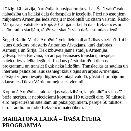
Līdzīgi kā Latvija, Armēnija ir postpadomju valsts. Šajā valstī valda
nabadzība un lielākā daļa darbaspēka ir izceļojis. Pieci no astoņiem
miljoniem Armēnijas iedzīvotāju ir izceļojuši uz citām valstīm. Radio
Marija šajā valstī skan kopš 2012. gada, bet tā dala frekvences ar
citām radio stacijām, tāpēc var skanēt vien dažas stundas dienā.
Šogad Radio Marija Armēnijā veic lielu soli attīstības virzienā. Tai ir
jauns direktors priesteris Antranigs Aivazjans, kurš darbojas
Armēnijā un Sīrijā. Tiek izbūvēta jauna studija Armēnijas
galvaspilsētā Erevānā, kā arī paplašināsies translāciju iespējas
pateicoties satelīta iegādei. Tas ļaus pārstrukturēt ikdienas
programmu un translēt ilgāk nekā līdz šim. Translācijas ar satelīta un
interneta palīdzību ļaus sasniegt klausītājus arī ārpus Armēnijas,
dāvājot viņiem iespēju lūgties dzimtajā valodā, gūstot stiprinājumu
klausoties Dieva Vārdu un nejusties vientuļi.
Kopumā Armēnijas raidstacijas vajadzībām, lai piepildītu visus šī
brīža mērķus, ir nepieciešami kopumā 110 tūkstoši eiro. 60 tūkstoši
eiro nepieciešami satelītam un pakalpojumiem, pārējie 50 tūkstoši
eiro – audio un radio frekvenču materiāliem.
MARIATONA LAIKĀ – ĪPAŠA ĒTERA
PROGRAMMA