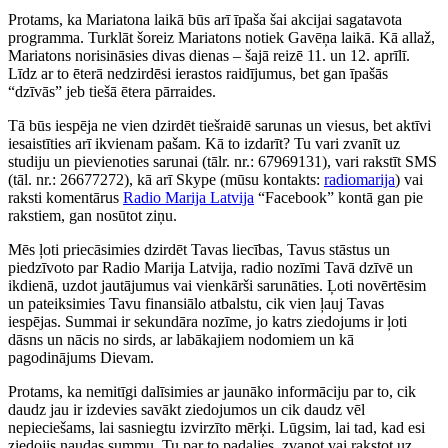
Protams, ka Mariatona laikā būs arī īpaša šai akcijai sagatavota
programma. Turklāt šoreiz Mariatons notiek Gavēņa laikā. Kā allaž,
Mariatons norisināsies divas dienas – šajā reizē 11. un 12. aprīlī.
Līdz ar to ēterā nedzirdēsi ierastos raidījumus, bet gan īpašās
“dzīvās” jeb tiešā ētera pārraides.
Tā būs iespēja ne vien dzirdēt tiešraidē sarunas un viesus, bet aktīvi
iesaistīties arī ikvienam pašam. Kā to izdarīt? Tu vari zvanīt uz
studiju un pievienoties sarunai (tālr. nr.: 67969131), vari rakstīt SMS
(tāl. nr.: 26677272), kā arī Skype (mūsu kontakts:
radiomarija
) vai
raksti komentārus
Radio Marija Latvija
“Facebook” kontā gan pie
rakstiem, gan nosūtot ziņu.
Mēs ļoti priecāsimies dzirdēt Tavas liecības, Tavus stāstus un
piedzīvoto par Radio Marija Latvija, radio nozīmi Tavā dzīvē un
ikdienā, uzdot jautājumus vai vienkārši sarunāties. Ļoti novērtēsim
un pateiksimies Tavu finansiālo atbalstu, cik vien ļauj Tavas
iespējas. Summai ir sekundāra nozīme, jo katrs ziedojums ir ļoti
dāsns un nācis no sirds, ar labākajiem nodomiem un kā
pagodinājums Dievam.
Protams, ka nemitīgi dalīsimies ar jaunāko informāciju par to, cik
daudz jau ir izdevies savākt ziedojumos un cik daudz vēl
nepieciešams, lai sasniegtu izvirzīto mērķi. Lūgsim, lai tad, kad esi
ziedojis naudas summu, Tu par to padalies, zvanot vai rakstot uz