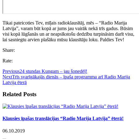
Tikai pateicoties Tev, mīļais radioklausītāj, mēs – “Radio Marija
Latvija”, varam būt kopā ar jums jau vairāk nekā trīs gadus. Būsim
visi kopā lūgšanās un ar neapsīkstošu dedzību turpināsim darīt visu,
lai sasniegtu arvien plašāku mūsu klausītāju loku. Paldies Tev!
Share:
Rate:
Previous
24 stundas Kungam – jau šonedēļ!
Next
Trīs svarīgākajās dienās – īpaša programma arī Radio Marija
Latvija ēterā
Related Posts
Klausies īpašas translācijas “Radio Marija Latvija” ēterā!
06.10.2019