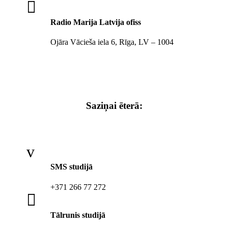

Radio Marija Latvija ofiss
Ojāra Vācieša iela 6, Rīga, LV – 1004
Saziņai ēterā:
v
SMS studijā
+371 266 77 272

Tālrunis studijā