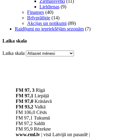
Ziemassvētki
(11)
Lieldienas
(9)
Finanses
(40)
Brīvprātīgie
(14)
Akcijas un notikumi
(89)
Raidījumi no iepriekšējām sezonām
(7)
Laika skala
Laika skala
FM 97, 3
Rīgā
FM 97,1
Liepājā
FM 97,0
Krāslavā
FM 93,2
Valkā
FM 106,0 Cēsīs
FM 97,1 Tukumā
FM 97,2 Saldū
FM 95,9 Rēzekne
www.rml.lv
| visā Latvijā un pasaulē |