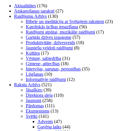
Aktualitātes
(176)
Atskaņošanas saraksti
(27)
Raidījumu Arhīvs
(130)
Bībele un meditācija ar Svētajiem rakstiem
(23)
Katoliskās ticības iepazīšana
(56)
Raidījumi atpūtai, muzikālie raidījumi
(17)
Garīgās dzīves izaugsme
(57)
Produktivitāte, dzīvesveids
(18)
Jauniešu veidoti raidījumi
(8)
Kultūra
(17)
Vēsture, sabiedrība
(31)
Ģimene, attiecības
(18)
Intervijas, sarunas, personības
(35)
Lūgšanas
(10)
Informatīvie raidījumi
(12)
Rakstu Arhīvs
(521)
Jāsašķiro
(39)
Direktora sleja
(110)
Jaunumi
(258)
Pārdomas
(111)
Ekumenisms
(13)
Svētki
(141)
Advents
(47)
Gavēņa laiks
(44)