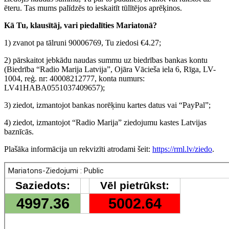
ēteru. Tas mums palīdzēs to ieskaitīt tūlītējos aprēķinos.
Kā Tu, klausītāj, vari piedalīties Mariatonā?
1) zvanot pa tālruni 90006769, Tu ziedosi €4.27;
2) pārskaitot jebkādu naudas summu uz biedrības bankas kontu
(Biedrība “Radio Marija Latvija”, Ojāra Vācieša iela 6, Rīga, LV-
1004, reģ. nr: 40008212777, konta numurs:
LV41HABA0551037409657);
3) ziedot, izmantojot bankas norēķinu kartes datus vai “PayPal”;
4) ziedot, izmantojot “Radio Marija” ziedojumu kastes Latvijas
baznīcās.
Plašāka informācija un rekvizīti atrodami šeit:
https://rml.lv/ziedo
.