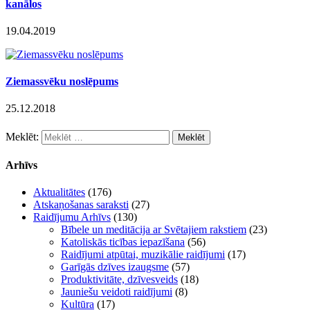
kanālos
19.04.2019
Ziemassvēku noslēpums
25.12.2018
Meklēt:
Arhīvs
Aktualitātes
(176)
Atskaņošanas saraksti
(27)
Raidījumu Arhīvs
(130)
Bībele un meditācija ar Svētajiem rakstiem
(23)
Katoliskās ticības iepazīšana
(56)
Raidījumi atpūtai, muzikālie raidījumi
(17)
Garīgās dzīves izaugsme
(57)
Produktivitāte, dzīvesveids
(18)
Jauniešu veidoti raidījumi
(8)
Kultūra
(17)