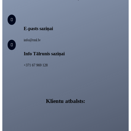

E-pasts saziņai
info@rml.lv

Info Tālrunis saziņai
+371 67 969 128
Klientu atbalsts: