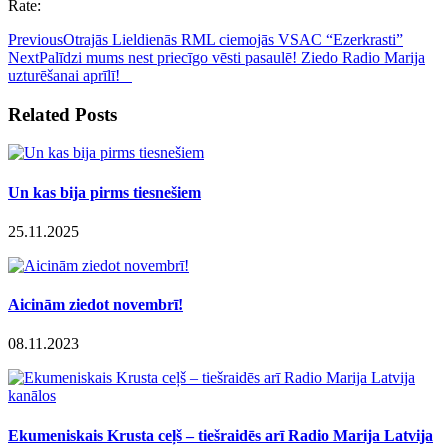
Rate:
Previous
Otrajās Lieldienās RML ciemojās VSAC “Ezerkrasti”
Next
Palīdzi mums nest priecīgo vēsti pasaulē! Ziedo Radio Marija
uzturēšanai aprīlī!
Related Posts
Un kas bija pirms tiesnešiem
25.11.2025
Aicinām ziedot novembrī!
08.11.2023
Ekumeniskais Krusta ceļš – tiešraidēs arī Radio Marija Latvija