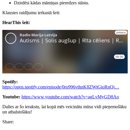
Dzirdēsi kādas māmiņas pieredzes stāstu.
Klausies raidījumu ierkastā šeit:
HearThis šeit:
Spotify:
https://open.spotify.com/episode/0ro996vthnK8ZWtGioRnQi…
Youtube:
https://www.youtube.com/watch?v=agLvMyGD8Ao
Dalies ar šo ierakstu, lai kopā mēs veicinātu mūsu vidi pieņemošāku
un atbalstošāku!
Share: