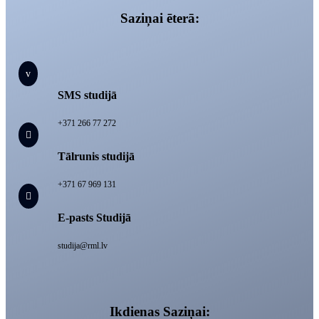
Saziņai ēterā:
v
SMS studijā
+371 266 77 272

Tālrunis studijā
+371 67 969 131

E-pasts Studijā
studija@rml.lv
Ikdienas Saziņai: