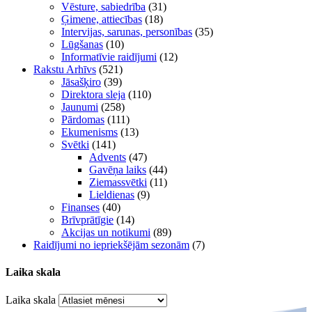
Vēsture, sabiedrība
(31)
Ģimene, attiecības
(18)
Intervijas, sarunas, personības
(35)
Lūgšanas
(10)
Informatīvie raidījumi
(12)
Rakstu Arhīvs
(521)
Jāsašķiro
(39)
Direktora sleja
(110)
Jaunumi
(258)
Pārdomas
(111)
Ekumenisms
(13)
Svētki
(141)
Advents
(47)
Gavēņa laiks
(44)
Ziemassvētki
(11)
Lieldienas
(9)
Finanses
(40)
Brīvprātīgie
(14)
Akcijas un notikumi
(89)
Raidījumi no iepriekšējām sezonām
(7)
Laika skala
Laika skala