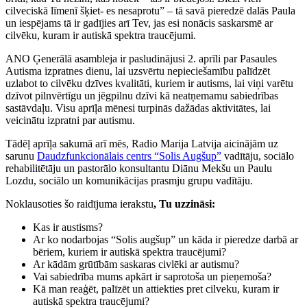
cilveciskā līmenī šķiet- es nesaprotu” – tā savā pieredzē dalās Paula
un iespējams tā ir gadījies arī Tev, jas esi nonācis saskarsmē ar
cilvēku, kuram ir autiskā spektra traucējumi.
ANO Ģenerālā asambleja ir pasludinājusi 2. aprīli par Pasaules
Autisma izpratnes dienu, lai uzsvērtu nepieciešamību palīdzēt
uzlabot to cilvēku dzīves kvalitāti, kuriem ir autisms, lai viņi varētu
dzīvot pilnvērtīgu un jēgpilnu dzīvi kā neatņemamu sabiedrības
sastāvdaļu. Visu aprīļa mēnesi turpinās dažādas aktivitātes, lai
veicinātu izpratni par autismu.
Tādēļ aprīļa sakumā arī mēs, Radio Marija Latvija aicinājām uz
sarunu
Daudzfunkcionālais centrs “Solis Augšup”
vadītāju, sociālo
rehabilitētāju un pastorālo konsultantu Diānu Mekšu un Paulu
Lozdu, sociālo un komunikācijas prasmju grupu vadītāju.
Noklausoties šo raidījuma ierakstu
, Tu uzzināsi:
Kas ir austisms?
Ar ko nodarbojas “Solis augšup” un kāda ir pieredze darbā ar
bēriem, kuriem ir autiskā spektra traucējumi?
Ar kādām grūtībām saskaras civlēki ar autismu?
Vai sabiedrība mums apkārt ir saprotoša un pieņemoša?
Kā man reaģēt, palīzēt un attiekties pret cilveku, kuram ir
autiskā spektra traucējumi?