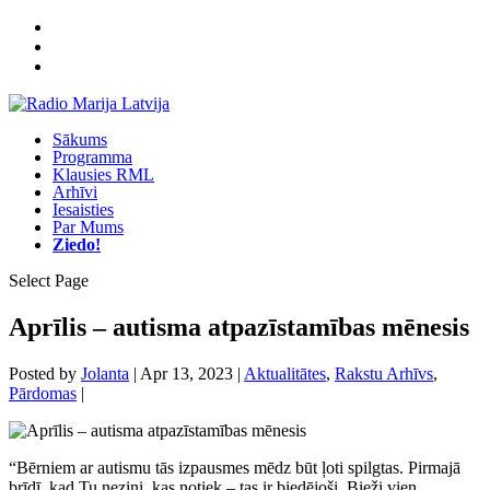
Sākums
Programma
Klausies RML
Arhīvi
Iesaisties
Par Mums
Ziedo!
Select Page
Aprīlis – autisma atpazīstamības mēnesis
Posted by
Jolanta
|
Apr 13, 2023
|
Aktualitātes
,
Rakstu Arhīvs
,
Pārdomas
|
“Bērniem ar autismu tās izpausmes mēdz būt ļoti spilgtas. Pirmajā
brīdī, kad Tu nezini, kas notiek – tas ir biedējoši. Bieži vien