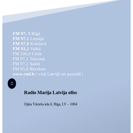
FM 97, 3
Rīgā
FM 97,1
Liepājā
FM 97,0
Krāslavā
FM 93,2
Valkā
FM 106,0 Cēsīs
FM 97,1 Tukumā
FM 97,2 Saldū
FM 95,9 Rēzekne
www.rml.lv
| visā Latvijā un pasaulē |

Radio Marija Latvija ofiss
Ojāra Vācieša iela 6, Rīga, LV – 1004