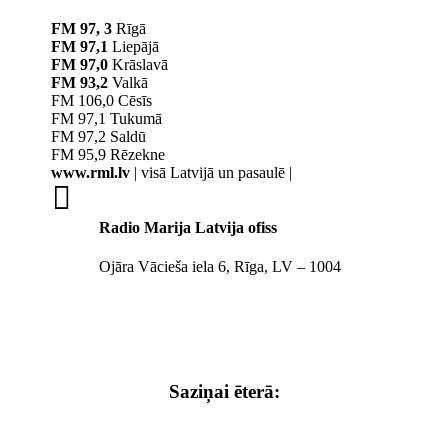
FM 97, 3
Rīgā
FM 97,1
Liepājā
FM 97,0
Krāslavā
FM 93,2
Valkā
FM 106,0 Cēsīs
FM 97,1 Tukumā
FM 97,2 Saldū
FM 95,9 Rēzekne
www.rml.lv
| visā Latvijā un pasaulē |

Radio Marija Latvija ofiss
Ojāra Vācieša iela 6, Rīga, LV – 1004
Saziņai ēterā: