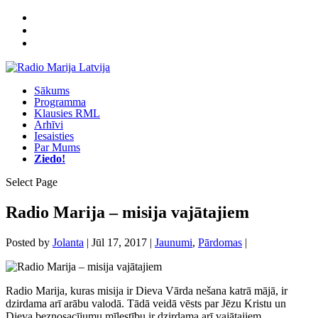
Sākums
Programma
Klausies RML
Arhīvi
Iesaisties
Par Mums
Ziedo!
Select Page
Radio Marija – misija vajātajiem
Posted by
Jolanta
|
Jūl 17, 2017
|
Jaunumi
,
Pārdomas
|
Radio Marija, kuras misija ir Dieva Vārda nešana katrā mājā, ir
dzirdama arī arābu valodā. Tādā veidā vēsts par Jēzu Kristu un
Dieva beznosacījumu mīlestību ir dzirdama arī vajātajiem.