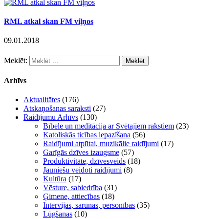
RML atkal skan FM viļņos
09.01.2018
Meklēt:
Arhīvs
Aktualitātes
(176)
Atskaņošanas saraksti
(27)
Raidījumu Arhīvs
(130)
Bībele un meditācija ar Svētajiem rakstiem
(23)
Katoliskās ticības iepazīšana
(56)
Raidījumi atpūtai, muzikālie raidījumi
(17)
Garīgās dzīves izaugsme
(57)
Produktivitāte, dzīvesveids
(18)
Jauniešu veidoti raidījumi
(8)
Kultūra
(17)
Vēsture, sabiedrība
(31)
Ģimene, attiecības
(18)
Intervijas, sarunas, personības
(35)
Lūgšanas
(10)