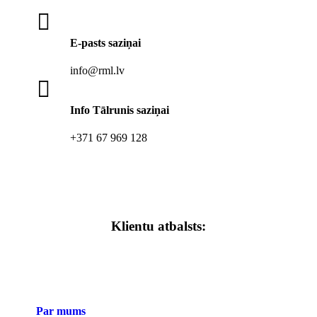

E-pasts saziņai
info@rml.lv

Info Tālrunis saziņai
+371 67 969 128
Klientu atbalsts:
Par mums