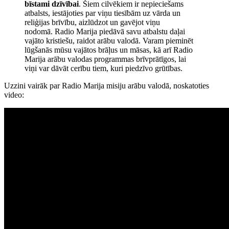
bīstami dzīvībai
. Šiem cilvēkiem ir nepieciešams
atbalsts, iestājoties par viņu tiesībām uz vārda un
reliģijas brīvību, aizlūdzot un gavējot viņu
nodomā. Radio Marija piedāvā savu atbalstu daļai
vajāto kristiešu, raidot arābu valodā. Varam pieminēt
lūgšanās mūsu vajātos brāļus un māsas, kā arī Radio
Marija arābu valodas programmas brīvprātīgos, lai
viņi var dāvāt cerību tiem, kuri piedzīvo grūtības.
Uzzini vairāk par Radio Marija misiju arābu valodā, noskatoties
video: