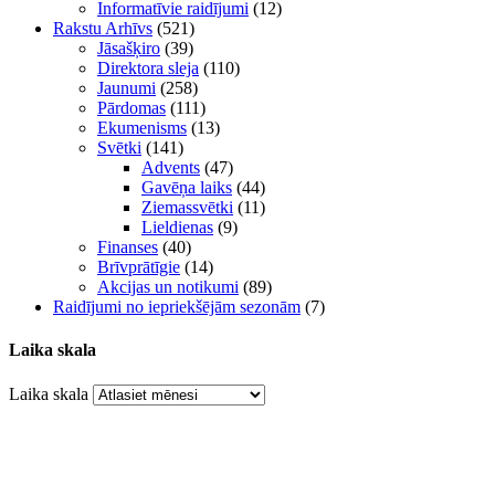
Informatīvie raidījumi
(12)
Rakstu Arhīvs
(521)
Jāsašķiro
(39)
Direktora sleja
(110)
Jaunumi
(258)
Pārdomas
(111)
Ekumenisms
(13)
Svētki
(141)
Advents
(47)
Gavēņa laiks
(44)
Ziemassvētki
(11)
Lieldienas
(9)
Finanses
(40)
Brīvprātīgie
(14)
Akcijas un notikumi
(89)
Raidījumi no iepriekšējām sezonām
(7)
Laika skala
Laika skala