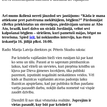
Arī mums ikdienā nereti jāuzdod sev jautājums: “Kāda ir mana
attieksme pret patvēruma meklētājiem, bēgļiem?” Pārdomājot
cilvēku priekšstatus un stereotipus, piedāvājam sarunu ar Abo
Ato, brazīli, kurš dzīvo un strādā Jordānijā, veltot sevi
kalpošanai bēgļiem – sīriešiem, kuri pametuši mājas, bēgot no
terorisma. Spied
šeit
, lai noklausītos interviju, kas ēterā
izskanēja 16. jūlijā plkst. 16:00.
Radio Marija Latvija direktors pr. Pēteris Skudra raksta:
Par kristiešu vajāšanām bieži vien runājam kā par kaut
ko senu un tālu. Parasti ar to saprotam pirmbaznīcas
laikus, kad vīrieši un sievietes, kuri pieņēma kristību un
kļuva par Dieva ģimenes locekļiem, tika publiski
pazemoti, izputināti nogalināti neskaitāmos veidos. Vēl
kāds ar Baznīcas vajāšanām atceras padomju laiku
Baznīcas apspiešanu, kad par publisku ticības paušanu
varēja pazaudēt darbu, nokļūt darba nometnē vai vispār
zaudēt dzīvību.
Diemžēl šī nav tikai vēsturiska realitāte.
Joprojām ir
vietas pasaulē, kur būt par kristieti ir