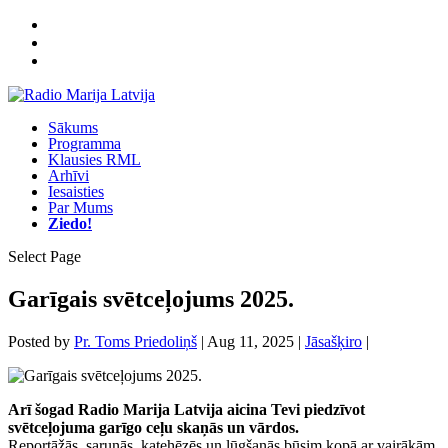
Sākums
Programma
Klausies RML
Arhīvi
Iesaisties
Par Mums
Ziedo!
Select Page
Garīgais svētceļojums 2025.
Posted by
Pr. Toms Priedoliņš
|
Aug 11, 2025
|
Jāsašķiro
|
Arī šogad Radio Marija Latvija aicina Tevi piedzīvot
svētceļojuma garīgo ceļu skaņās un vārdos.
Reportāžās, sarunās, katehēzēs un lūgšanās būsim kopā ar vairākām