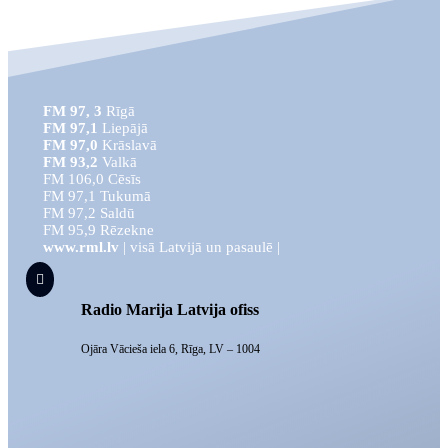
FM 97, 3
Rīgā
FM 97,1
Liepājā
FM 97,0
Krāslavā
FM 93,2
Valkā
FM 106,0 Cēsīs
FM 97,1 Tukumā
FM 97,2 Saldū
FM 95,9 Rēzekne
www.rml.lv
| visā Latvijā un pasaulē |

Radio Marija Latvija ofiss
Ojāra Vācieša iela 6, Rīga, LV – 1004