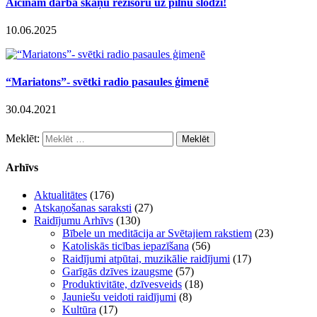
Aicinām darbā skaņu režisoru uz pilnu slodzi!
10.06.2025
“Mariatons”- svētki radio pasaules ģimenē
30.04.2021
Meklēt:
Arhīvs
Aktualitātes
(176)
Atskaņošanas saraksti
(27)
Raidījumu Arhīvs
(130)
Bībele un meditācija ar Svētajiem rakstiem
(23)
Katoliskās ticības iepazīšana
(56)
Raidījumi atpūtai, muzikālie raidījumi
(17)
Garīgās dzīves izaugsme
(57)
Produktivitāte, dzīvesveids
(18)
Jauniešu veidoti raidījumi
(8)
Kultūra
(17)