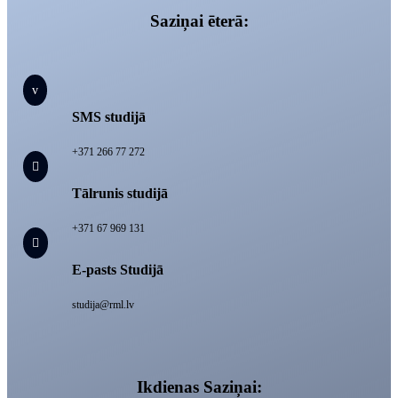
Saziņai ēterā:
v
SMS studijā
+371 266 77 272

Tālrunis studijā
+371 67 969 131

E-pasts Studijā
studija@rml.lv
Ikdienas Saziņai: