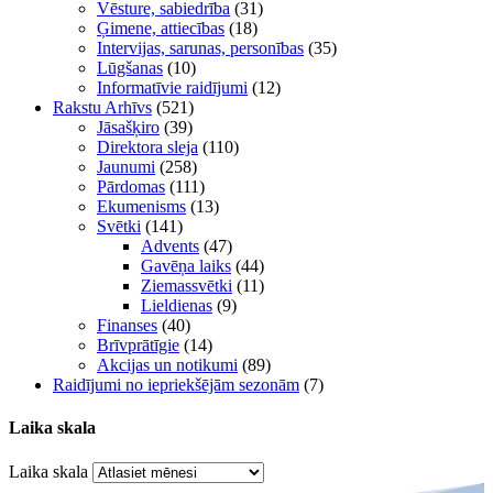
Vēsture, sabiedrība
(31)
Ģimene, attiecības
(18)
Intervijas, sarunas, personības
(35)
Lūgšanas
(10)
Informatīvie raidījumi
(12)
Rakstu Arhīvs
(521)
Jāsašķiro
(39)
Direktora sleja
(110)
Jaunumi
(258)
Pārdomas
(111)
Ekumenisms
(13)
Svētki
(141)
Advents
(47)
Gavēņa laiks
(44)
Ziemassvētki
(11)
Lieldienas
(9)
Finanses
(40)
Brīvprātīgie
(14)
Akcijas un notikumi
(89)
Raidījumi no iepriekšējām sezonām
(7)
Laika skala
Laika skala