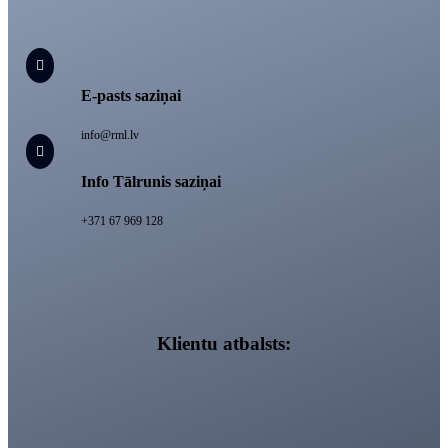

E-pasts saziņai
info@rml.lv

Info Tālrunis saziņai
+371 67 969 128
Klientu atbalsts: