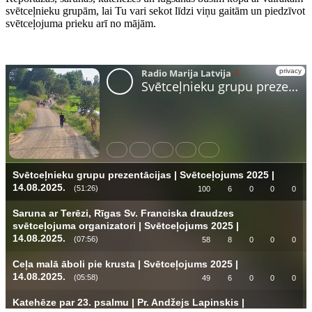
svētceļnieku grupām, lai Tu vari sekot līdzi viņu gaitām un piedzīvot
svētceļojuma prieku arī no mājām.