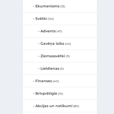
Ekumenisms
(13)
Svētki
(141)
Advents
(47)
Gavēņa laiks
(44)
Ziemassvētki
(11)
Lieldienas
(9)
Finanses
(40)
Brīvprātīgie
(14)
Akcijas un notikumi
(89)