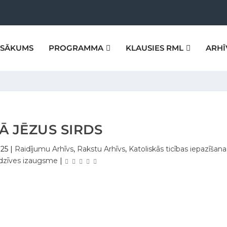
SĀKUMS
PROGRAMMA
KLAUSIES RML
ARHĪ
Ā JĒZUS SIRDS
025
|
Raidījumu Arhīvs
,
Rakstu Arhīvs
,
Katoliskās ticības iepazīšana
 dzīves izaugsme
|