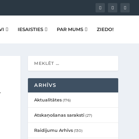
VI
IESAISTIES
PAR MUMS
ZIEDO!
ARHĪVS
,
Aktualitātes
(176)
Atskaņošanas saraksti
(27)
Raidījumu Arhīvs
(130)