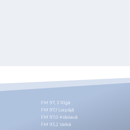
FM 97, 3
Rīgā
FM 97,1
Liepājā
FM 97,0
Krāslavā
FM 93,2
Valkā