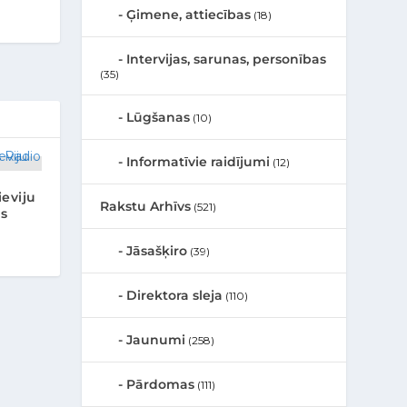
Ģimene, attiecības
(18)
Intervijas, sarunas, personības
(35)
Lūgšanas
(10)
Informatīvie raidījumi
(12)
eviju
Rakstu Arhīvs
(521)
as
Jāsašķiro
(39)
Direktora sleja
(110)
Jaunumi
(258)
Pārdomas
(111)