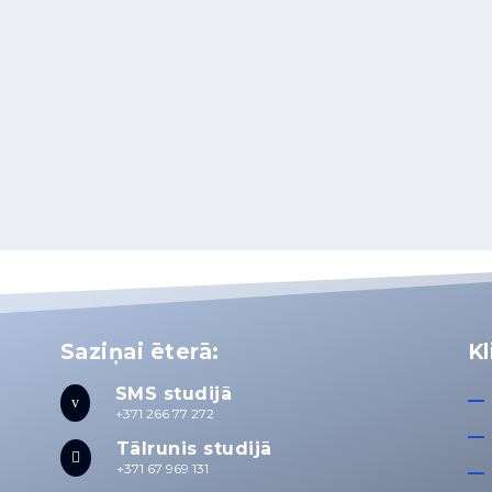
Saziņai ēterā:
Kl
SMS studijā
v
+371 266 77 272
Tālrunis studijā

+371 67 969 131