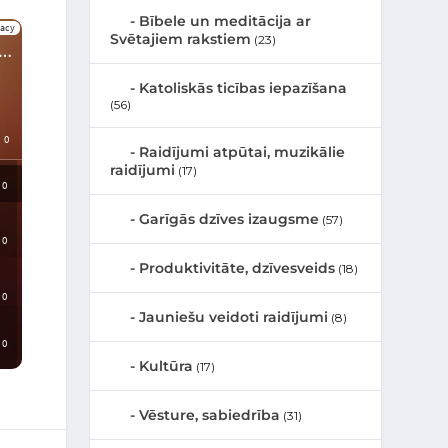
Bībele un meditācija ar
Svētajiem rakstiem
(23)
Katoliskās ticības iepazīšana
(56)
Raidījumi atpūtai, muzikālie
raidījumi
(17)
Garīgās dzīves izaugsme
(57)
Produktivitāte, dzīvesveids
(18)
Jauniešu veidoti raidījumi
(8)
Kultūra
(17)
Vēsture, sabiedrība
(31)