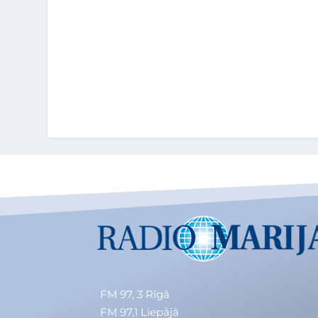
FM 97, 3
Rīgā
FM 97,1
Liepājā