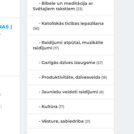
Bībele un meditācija ar
Svētajiem rakstiem
(23)
Katoliskās ticības iepazīšana
AS |
(56)
L
Raidījumi atpūtai, muzikālie
raidījumi
(17)
Garīgās dzīves izaugsme
(57)
Produktivitāte, dzīvesveids
(18)
Jauniešu veidoti raidījumi
(8)
s
Kultūra
|
(17)
Vēsture, sabiedrība
(31)