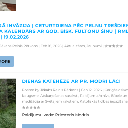
ĶĀ INVĀZIJA | CETURTDIENA PĒC PELNU TREŠDIEN
 KALENDĀRS AR GOD. BĪSK. FULTONU ŠĪNU | RM
| 19.02.2026
Jēkabs Reinis Pērkons
|
Feb 18, 2026
|
Aktualitātes
,
Jaunumi
|
MORE
DIENAS KATEHĒZE AR PR. MODRI LĀCI
Posted by
Jēkabs Reinis Pērkons
|
Feb 12, 2026
|
Garīgās dzīve
izaugsme
,
Atskaņošanas saraksti
,
Raidījumu Arhīvs
,
Bībele un
meditācija ar Svētajiem rakstiem
,
Katoliskās ticības iepazīšana
Raidījumu vada: Priesteris Modris...