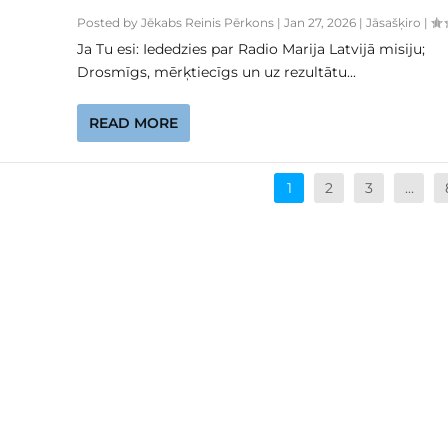
Posted by
Jēkabs Reinis Pērkons
|
Jan 27, 2026
|
Jāsašķiro
|
Ja Tu esi: Iededzies par Radio Marija Latvijā misiju;
Drosmīgs, mērķtiecīgs un uz rezultātu...
READ MORE
1
2
3
…