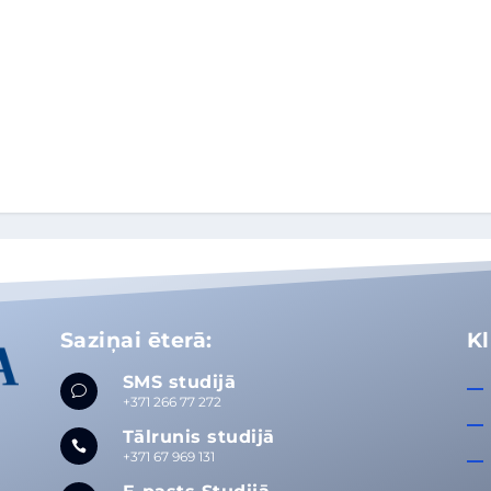
Saziņai ēterā:
Kl
SMS studijā
v
+371 266 77 272
Tālrunis studijā

+371 67 969 131