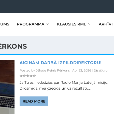
KUMS
PROGRAMMA
KLAUSIES RML
ARHĪVI
PĒRKONS
AICINĀM DARBĀ IZPILDDIREKTORU!
Posted by
Jēkabs Reinis Pērkons
|
Apr 22, 2026
|
Jāsašķiro
|
Ja Tu esi: Iededzies par Radio Marija Latvijā misiju;
Drosmīgs, mērķtiecīgs un uz rezultātu...
READ MORE