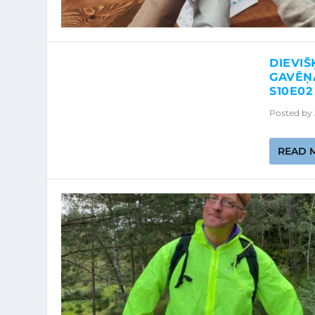
DIEVIŠ
GAVĒŅA
S10E02 
Posted by
READ 