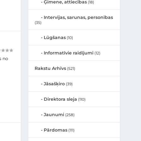
Ģimene, attiecības
(18)
Intervijas, sarunas, personības
(35)
Lūgšanas
(10)
Informatīvie raidījumi
(12)
s no
Rakstu Arhīvs
(521)
Jāsašķiro
(39)
Direktora sleja
(110)
Jaunumi
(258)
Pārdomas
(111)