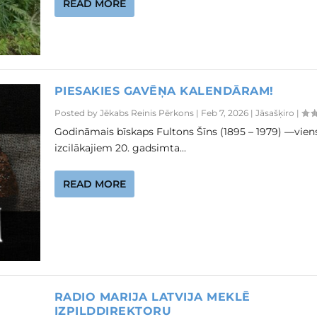
READ MORE
PIESAKIES GAVĒŅA KALENDĀRAM!
Posted by
Jēkabs Reinis Pērkons
|
Feb 7, 2026
|
Jāsašķiro
|
Godināmais bīskaps Fultons Šīns (1895 – 1979) —vien
izcilākajiem 20. gadsimta...
READ MORE
RADIO MARIJA LATVIJA MEKLĒ
IZPILDDIREKTORU