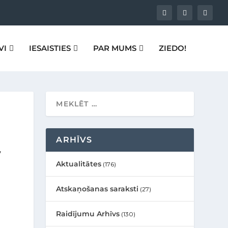
VI
IESAISTIES
PAR MUMS
ZIEDO!
ARHĪVS
,
Aktualitātes
(176)
Atskaņošanas saraksti
(27)
Raidījumu Arhīvs
(130)