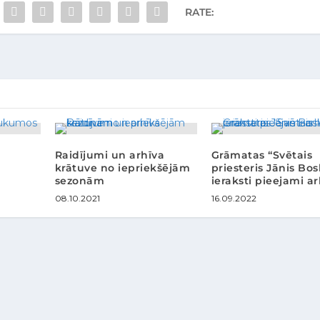
RATE:
Raidījumi un arhīva
Grāmatas “Svētais
krātuve no iepriekšējām
priesteris Jānis Bo
sezonām
ieraksti pieejami ar
08.10.2021
16.09.2022