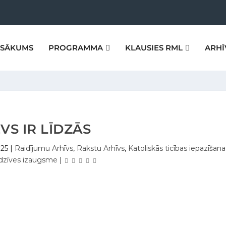
SĀKUMS
PROGRAMMA
KLAUSIES RML
ARHĪ
VS IR LĪDZĀS
025
|
Raidījumu Arhīvs
,
Rakstu Arhīvs
,
Katoliskās ticības iepazīšana
 dzīves izaugsme
|