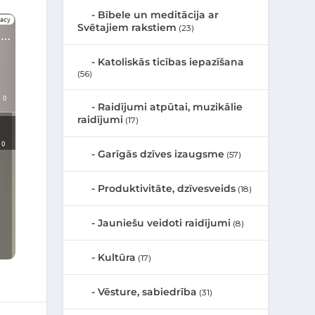
Bībele un meditācija ar
Svētajiem rakstiem
(23)
Katoliskās ticības iepazīšana
(56)
Raidījumi atpūtai, muzikālie
raidījumi
(17)
Garīgās dzīves izaugsme
(57)
Produktivitāte, dzīvesveids
(18)
Jauniešu veidoti raidījumi
(8)
Kultūra
(17)
Vēsture, sabiedrība
(31)