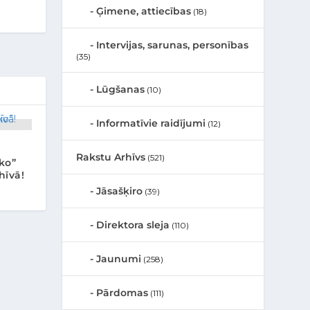
Ģimene, attiecības
(18)
Intervijas, sarunas, personības
(35)
Lūgšanas
(10)
Informatīvie raidījumi
(12)
Rakstu Arhīvs
(521)
sko”
hīvā!
Jāsašķiro
(39)
Direktora sleja
(110)
Jaunumi
(258)
Pārdomas
(111)