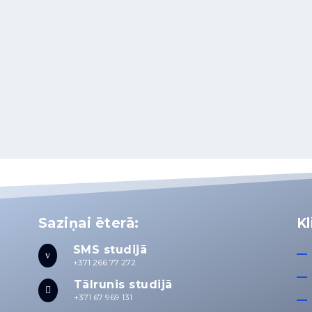
Saziņai ēterā:
Kl
SMS studijā
v
+371 266 77 272
Tālrunis studijā

+371 67 969 131