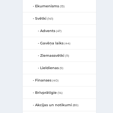
Ekumenisms
(13)
Svētki
(141)
Advents
(47)
Gavēņa laiks
(44)
Ziemassvētki
(11)
Lieldienas
(9)
Finanses
(40)
Brīvprātīgie
(14)
Akcijas un notikumi
(89)