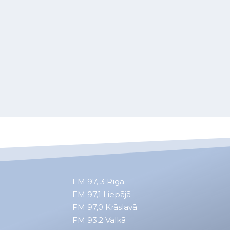
FM 97, 3
Rīgā
FM 97,1
Liepājā
FM 97,0
Krāslavā
FM 93,2
Valkā