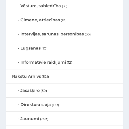
Vēsture, sabiedrība
(31)
Ģimene, attiecības
(18)
Intervijas, sarunas, personības
(35)
Lūgšanas
(10)
Informatīvie raidījumi
(12)
Rakstu Arhīvs
(521)
Jāsašķiro
(39)
Direktora sleja
(110)
Jaunumi
(258)