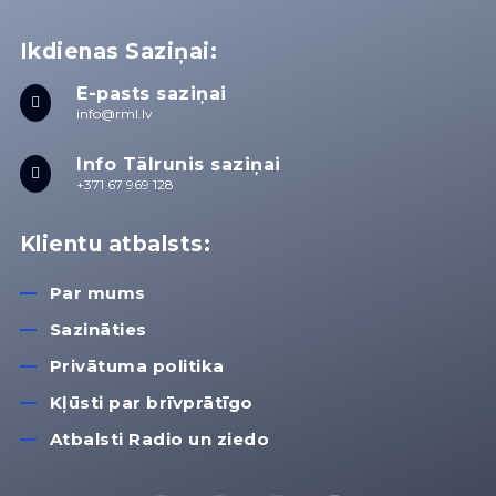
Ikdienas Saziņai:
E-pasts saziņai

info@rml.lv
Info Tālrunis saziņai

+371 67 969 128
Klientu atbalsts:
Par mums
Sazināties
Privātuma politika
Kļūsti par brīvprātīgo
Atbalsti Radio un ziedo