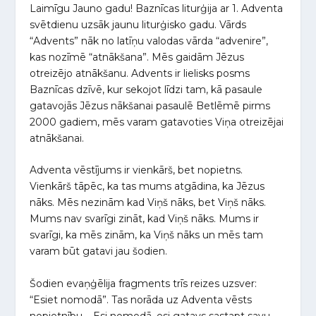
Laimīgu Jauno gadu! Baznīcas liturģija ar 1. Adventa
svētdienu uzsāk jaunu liturģisko gadu. Vārds
“Advents” nāk no latīņu valodas vārda “advenire”,
kas nozīmē “atnākšana”. Mēs gaidām Jēzus
otreizējo atnākšanu. Advents ir lielisks posms
Baznīcas dzīvē, kur sekojot līdzi tam, kā pasaule
gatavojās Jēzus nākšanai pasaulē Betlēmē pirms
2000 gadiem, mēs varam gatavoties Viņa otreizējai
atnākšanai.
Adventa vēstījums ir vienkārš, bet nopietns.
Vienkārš tāpēc, ka tas mums atgādina, ka Jēzus
nāks. Mēs nezinām kad Viņš nāks, bet Viņš nāks.
Mums nav svarīgi zināt, kad Viņš nāks. Mums ir
svarīgi, ka mēs zinām, ka Viņš nāks un mēs tam
varam būt gatavi jau šodien.
Šodien evaņģēlija fragments trīs reizes uzsver:
“Esiet nomodā”. Tas norāda uz Adventa vēsts
nopietnību – Esi nomodā, esi gatavs sastapt savu