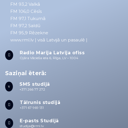
FM 93,2
Valkā
FM 106,0 Cēsīs
FM 97,1 Tukumā
FM 97,2 Saldū
FM 95,9 Rēzekne
www.rml.lv
| visā Latvijā un pasaulē |
Radio Marija Latvija ofiss

Ojāra Vācieša iela 6, Rīga, LV – 1004
Saziņai ēterā:
SMS studijā
v
+371 266 77 272
Tālrunis studijā

+371 67 969 131
E-pasts Studijā

studija@rml.lv