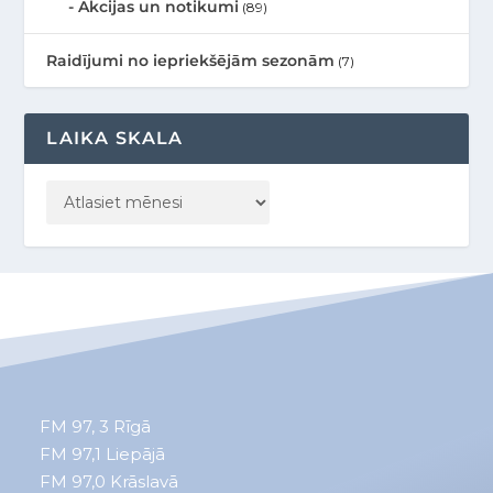
Akcijas un notikumi
(89)
Raidījumi no iepriekšējām sezonām
(7)
LAIKA SKALA
FM 97, 3
Rīgā
FM 97,1
Liepājā
FM 97,0
Krāslavā