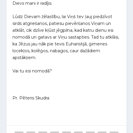
Dievs mani ir radījis.
Lūdz Dievam žēlastību, lai Viņš tev ļauj piedzīvot
sirds atgriešanos, patiesu pievēršanos Viņam un
atklāt, cik dzīve kļūst jēgpilna, kad katru dienu esi
nomodā un gatavs ar Viņu sastapties. Tad tu atklāsi,
ka Jēzus jau nāk pie tevis Euharistijā, ģimenes
locekļos, kolēģos, nabagos, caur dažādiem
apstākļiem.
Vai tu esi nomodā?
Pr. Pēteris Skudra