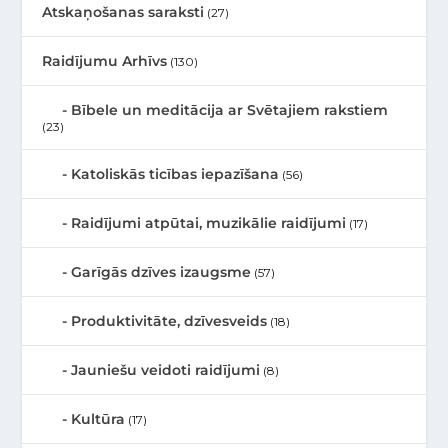
Atskaņošanas saraksti
(27)
Raidījumu Arhīvs
(130)
Bībele un meditācija ar Svētajiem rakstiem
(23)
Katoliskās ticības iepazīšana
(56)
Raidījumi atpūtai, muzikālie raidījumi
(17)
Garīgās dzīves izaugsme
(57)
Produktivitāte, dzīvesveids
(18)
Jauniešu veidoti raidījumi
(8)
Kultūra
(17)