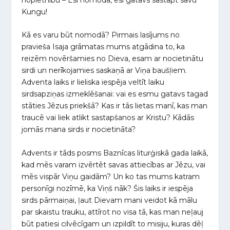
Kungu!
Kā es varu būt nomodā? Pirmais lasījums no
pravieša Isaja grāmatas mums atgādina to, ka
reizēm novēršamies no Dieva, esam ar nocietinātu
sirdi un nerīkojamies saskaņā ar Viņa baušļiem.
Adventa laiks ir lieliska iespēja veltīt laiku
sirdsapziņas izmeklēšanai: vai es esmu gatavs tagad
stāties Jēzus priekšā? Kas ir tās lietas manī, kas man
traucē vai liek atlikt sastapšanos ar Kristu? Kādās
jomās mana sirds ir nocietināta?
Advents ir tāds posms Baznīcas liturģiskā gada laikā,
kad mēs varam izvērtēt savas attiecības ar Jēzu, vai
mēs vispār Viņu gaidām? Un ko tas mums katram
personīgi nozīmē, ka Viņš nāk? Šis laiks ir iespēja
sirds pārmaiņai, ļaut Dievam mani veidot kā mālu
par skaistu trauku, attīrot no visa tā, kas man neļauj
būt patiesi cilvēcīgam un izpildīt to misiju, kuras dēļ