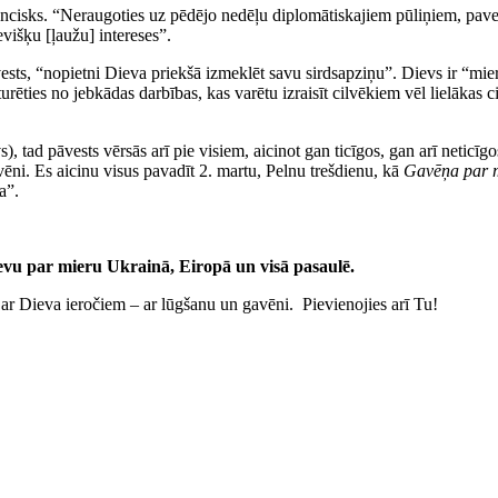
rancisks. “Neraugoties uz pēdējo nedēļu diplomātiskajiem pūliņiem, paver
evišķu [ļaužu] intereses”.
pāvests, “nopietni Dieva priekšā izmeklēt savu sirdsapziņu”. Dievs ir “mie
tturēties no jebkādas darbības, kas varētu izraisīt cilvēkiem vēl lielākas 
ievs), tad pāvests vērsās arī pie visiem, aicinot gan ticīgos, gan arī netic
ēni. Es aicinu visus pavadīt 2. martu, Pelnu trešdienu, kā
Gavēņa par 
a”.
vu par mieru Ukrainā, Eiropā un visā pasaulē.
 ar Dieva ieročiem – ar lūgšanu un gavēni. Pievienojies arī Tu!