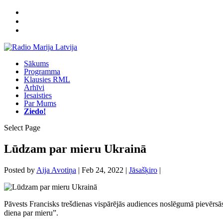
Sākums
Programma
Klausies RML
Arhīvi
Iesaisties
Par Mums
Ziedo!
Select Page
Lūdzam par mieru Ukrainā
Posted by
Aija Avotiņa
|
Feb 24, 2022
|
Jāsašķiro
|
Pāvests Francisks trešdienas vispārējās audiences noslēgumā pievērsās
diena par mieru”.