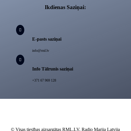
Ikdienas Saziņai:

E-pasts saziņai
info@rml.lv

Info Tālrunis saziņai
+371 67 969 128
© Visas tiesības aizsargātas RML.LV, Radio Marija Latvija