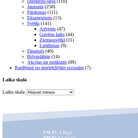
Direktora sleja
(110)
Jaunumi
(258)
Pārdomas
(111)
Ekumenisms
(13)
Svētki
(141)
Advents
(47)
Gavēņa laiks
(44)
Ziemassvētki
(11)
Lieldienas
(9)
Finanses
(40)
Brīvprātīgie
(14)
Akcijas un notikumi
(89)
Raidījumi no iepriekšējām sezonām
(7)
Laika skala
Laika skala
FM 97, 3
Rīgā
FM 97,1
Liepājā