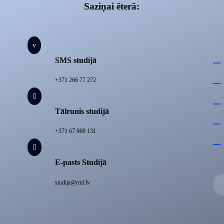
Saziņai ēterā:
v
SMS studijā
+371 266 77 272

Tālrunis studijā
+371 67 969 131

E-pasts Studijā
studija@rml.lv