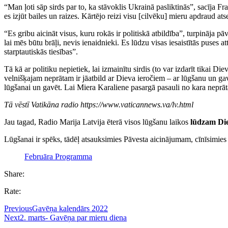
“Man ļoti sāp sirds par to, ka stāvoklis Ukrainā pasliktinās”, sacīja F
es izjūt bailes un raizes. Kārtējo reizi visu [cilvēku] mieru apdraud ats
“Es gribu aicināt visus, kuru rokās ir politiskā atbildība”, turpināja 
lai mēs būtu brāļi, nevis ienaidnieki. Es lūdzu visas iesaistītās puses a
starptautiskās tiesības”.
Tā kā ar politiku nepietiek, lai izmainītu sirdis (to var izdarīt tikai D
velnišķajam neprātam ir jāatbild ar Dieva ieročiem – ar lūgšanu un gav
lūgšanai un gavēt. Lai Miera Karaliene pasargā pasauli no kara neprāt
Tā vēstī Vatikāna radio https://www.vaticannews.va/lv.html
Jau tagad, Radio Marija Latvija ēterā visos lūgšanu laikos
lūdzam Die
Lūgšanai ir spēks, tādēļ atsauksimies Pāvesta aicinājumam, cīnīsimies
Februāra Programma
Share:
Rate:
Previous
Gavēņa kalendārs 2022
Next
2. marts- Gavēņa par mieru diena