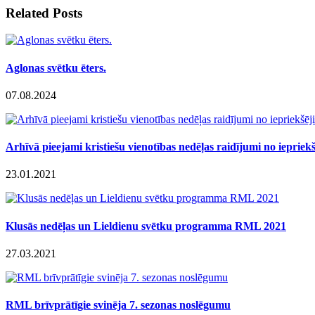
Related Posts
Aglonas svētku ēters.
07.08.2024
Arhīvā pieejami kristiešu vienotības nedēļas raidījumi no ieprie
23.01.2021
Klusās nedēļas un Lieldienu svētku programma RML 2021
27.03.2021
RML brīvprātīgie svinēja 7. sezonas noslēgumu