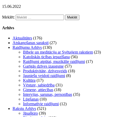
15.06.2022
Meklēt:
Arhīvs
Aktualitātes
(176)
Atskaņošanas saraksti
(27)
Raidījumu Arhīvs
(130)
Bībele un meditācija ar Svētajiem rakstiem
(23)
Katoliskās ticības iepazīšana
(56)
Raidījumi atpūtai, muzikālie raidījumi
(17)
Garīgās dzīves izaugsme
(57)
Produktivitāte, dzīvesveids
(18)
Jauniešu veidoti raidījumi
(8)
Kultūra
(17)
Vēsture, sabiedrība
(31)
Ģimene, attiecības
(18)
Intervijas, sarunas, personības
(35)
Lūgšanas
(10)
Informatīvie raidījumi
(12)
Rakstu Arhīvs
(521)
Jāsašķiro
(39)