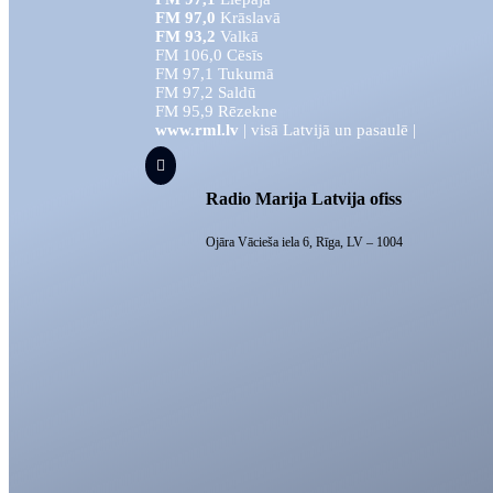
FM 97,0
Krāslavā
FM 93,2
Valkā
FM 106,0 Cēsīs
FM 97,1 Tukumā
FM 97,2 Saldū
FM 95,9 Rēzekne
www.rml.lv
| visā Latvijā un pasaulē |

Radio Marija Latvija ofiss
Ojāra Vācieša iela 6, Rīga, LV – 1004