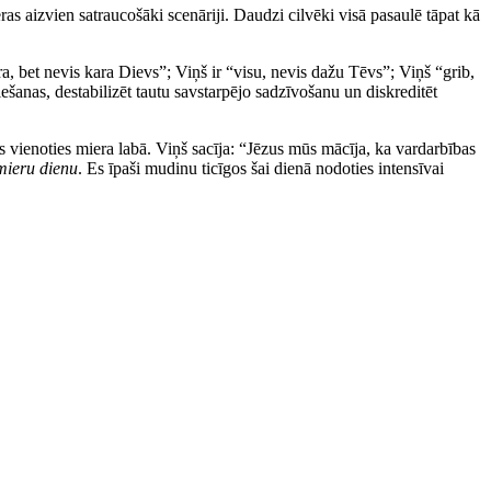
as aizvien satraucošāki scenāriji. Daudzi cilvēki visā pasaulē tāpat kā
ra, bet nevis kara Dievs”; Viņš ir “visu, nevis dažu Tēvs”; Viņš “grib,
ciešanas, destabilizēt tautu savstarpējo sadzīvošanu un diskreditēt
īgos vienoties miera labā. Viņš sacīja: “Jēzus mūs mācīja, ka vardarbības
mieru dienu
. Es īpaši mudinu ticīgos šai dienā nodoties intensīvai