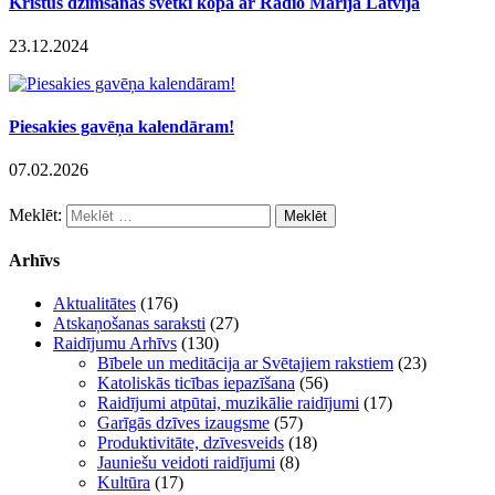
Kristus dzimšanas svētki kopā ar Radio Marija Latvija
23.12.2024
Piesakies gavēņa kalendāram!
07.02.2026
Meklēt:
Arhīvs
Aktualitātes
(176)
Atskaņošanas saraksti
(27)
Raidījumu Arhīvs
(130)
Bībele un meditācija ar Svētajiem rakstiem
(23)
Katoliskās ticības iepazīšana
(56)
Raidījumi atpūtai, muzikālie raidījumi
(17)
Garīgās dzīves izaugsme
(57)
Produktivitāte, dzīvesveids
(18)
Jauniešu veidoti raidījumi
(8)
Kultūra
(17)