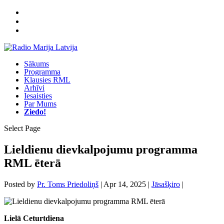
Sākums
Programma
Klausies RML
Arhīvi
Iesaisties
Par Mums
Ziedo!
Select Page
Lieldienu dievkalpojumu programma
RML ēterā
Posted by
Pr. Toms Priedoliņš
|
Apr 14, 2025
|
Jāsašķiro
|
Lielā Ceturtdiena