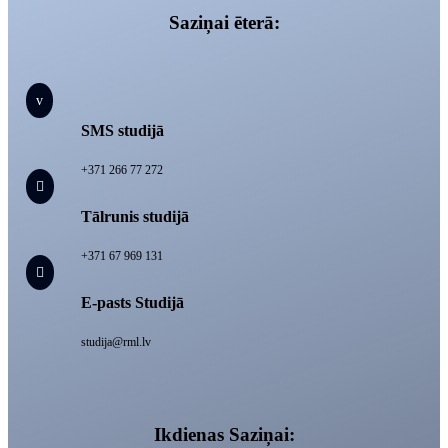
Saziņai ēterā:
v
SMS studijā
+371 266 77 272

Tālrunis studijā
+371 67 969 131

E-pasts Studijā
studija@rml.lv
Ikdienas Saziņai: