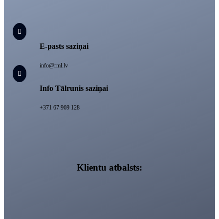

E-pasts saziņai
info@rml.lv

Info Tālrunis saziņai
+371 67 969 128
Klientu atbalsts: