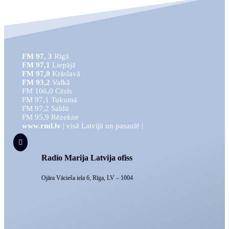
FM 97, 3
Rīgā
FM 97,1
Liepājā
FM 97,0
Krāslavā
FM 93,2
Valkā
FM 106,0 Cēsīs
FM 97,1 Tukumā
FM 97,2 Saldū
FM 95,9 Rēzekne
www.rml.lv
| visā Latvijā un pasaulē |

Radio Marija Latvija ofiss
Ojāra Vācieša iela 6, Rīga, LV – 1004