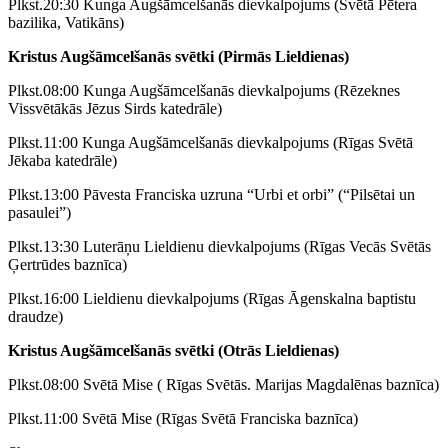
Plkst.20:30 Kunga Augšāmcelšanās dievkalpojums (Svētā Pētera
bazilika, Vatikāns)
Kristus Augšāmcelšanās svētki (Pirmās Lieldienas)
Plkst.08:00 Kunga Augšāmcelšanās dievkalpojums (Rēzeknes
Vissvētākās Jēzus Sirds katedrāle)
Plkst.11:00 Kunga Augšāmcelšanās dievkalpojums (Rīgas Svētā
Jēkaba katedrāle)
Plkst.13:00 Pāvesta Franciska uzruna “Urbi et orbi” (“Pilsētai un
pasaulei”)
Plkst.13:30 Luterāņu Lieldienu dievkalpojums (Rīgas Vecās Svētās
Ģertrūdes baznīca)
Plkst.16:00 Lieldienu dievkalpojums (Rīgas Āgenskalna baptistu
draudze)
Kristus Augšāmcelšanās svētki (Otrās Lieldienas)
Plkst.08:00 Svētā Mise ( Rīgas Svētās. Marijas Magdalēnas baznīca)
Plkst.11:00 Svētā Mise (Rīgas Svētā Franciska baznīca)