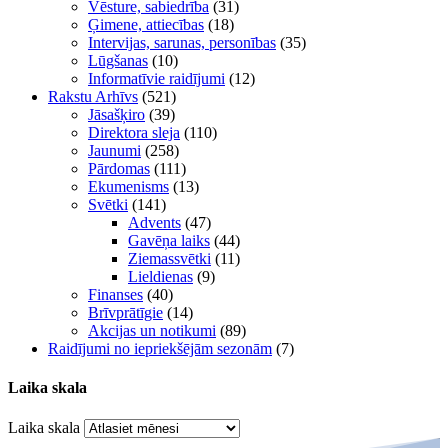
Vēsture, sabiedrība
(31)
Ģimene, attiecības
(18)
Intervijas, sarunas, personības
(35)
Lūgšanas
(10)
Informatīvie raidījumi
(12)
Rakstu Arhīvs
(521)
Jāsašķiro
(39)
Direktora sleja
(110)
Jaunumi
(258)
Pārdomas
(111)
Ekumenisms
(13)
Svētki
(141)
Advents
(47)
Gavēņa laiks
(44)
Ziemassvētki
(11)
Lieldienas
(9)
Finanses
(40)
Brīvprātīgie
(14)
Akcijas un notikumi
(89)
Raidījumi no iepriekšējām sezonām
(7)
Laika skala
Laika skala