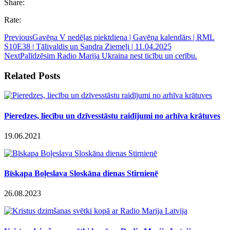
Share:
Rate:
Previous
Gavēņa V nedēļas piektdiena | Gavēņa kalendārs | RML
S10E38 | Tālivaldis un Sandra Ziemeļi | 11.04.2025
Next
Palīdzēsim Radio Marija Ukraina nest ticību un cerību.
Related Posts
Pieredzes, liecību un dzīvesstāstu raidījumi no arhīva krātuves
19.06.2021
Bīskapa Boļeslava Sloskāna dienas Stirnienē
26.08.2023