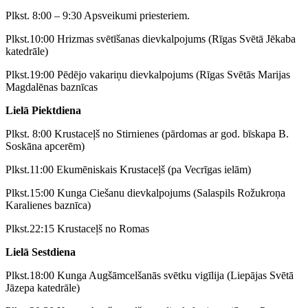
Plkst. 8:00 – 9:30 Apsveikumi priesteriem.
Plkst.10:00 Hrizmas svētīšanas dievkalpojums (Rīgas Svētā Jēkaba
katedrāle)
Plkst.19:00 Pēdējo vakariņu dievkalpojums (Rīgas Svētās Marijas
Magdalēnas baznīcas
Lielā Piektdiena
Plkst. 8:00 Krustaceļš no Stirnienes (pārdomas ar god. bīskapa B.
Soskāna apcerēm)
Plkst.11:00 Ekumēniskais Krustaceļš (pa Vecrīgas ielām)
Plkst.15:00 Kunga Ciešanu dievkalpojums (Salaspils Rožukroņa
Karalienes baznīca)
Plkst.22:15 Krustaceļš no Romas
Lielā Sestdiena
Plkst.18:00 Kunga Augšāmcelšanās svētku vigīlija (Liepājas Svētā
Jāzepa katedrāle)