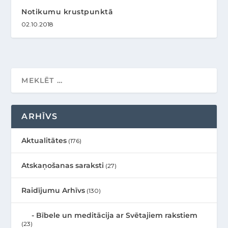
Notikumu krustpunktā
02.10.2018
ARHĪVS
Aktualitātes
(176)
Atskaņošanas saraksti
(27)
Raidījumu Arhīvs
(130)
Bībele un meditācija ar Svētajiem rakstiem
(23)