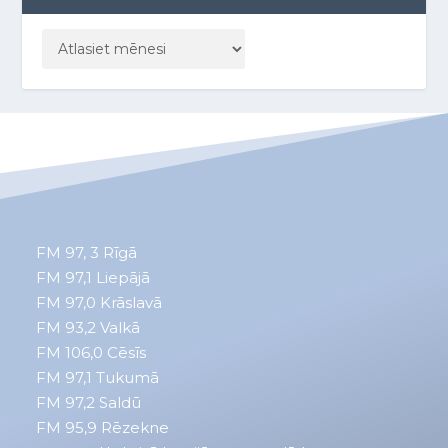
FM 97, 3
Rīgā
FM 97,1
Liepājā
FM 97,0
Krāslavā
FM 93,2
Valkā
FM 106,0 Cēsīs
FM 97,1 Tukumā
FM 97,2 Saldū
FM 95,9 Rēzekne