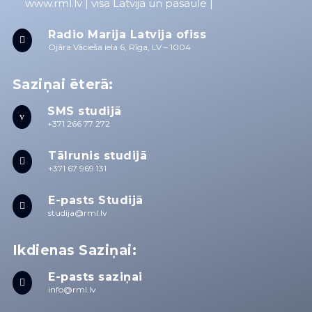
www.rml.lv
| visā Latvijā un pasaulē |
Radio Marija Latvija ofiss

Ojāra Vācieša iela 6, Rīga, LV – 1004
Saziņai ēterā:
SMS studijā
v
+371 266 77 272
Tālrunis studijā

+371 67 969 131
E-pasts Studijā

studija@rml.lv
Ikdienas Saziņai:
E-pasts saziņai

info@rml.lv