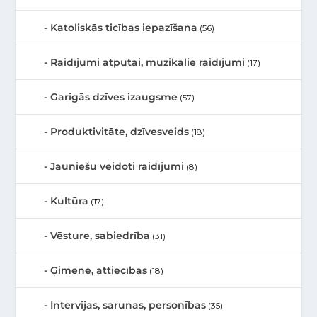
Katoliskās ticības iepazīšana
(56)
Raidījumi atpūtai, muzikālie raidījumi
(17)
Garīgās dzīves izaugsme
(57)
Produktivitāte, dzīvesveids
(18)
Jauniešu veidoti raidījumi
(8)
Kultūra
(17)
Vēsture, sabiedrība
(31)
Ģimene, attiecības
(18)
Intervijas, sarunas, personības
(35)