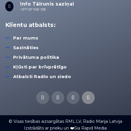
Info Tālrunis saziņai

+371 67 969 128
Klientu atbalsts:
Par mums
Sazināties
Privātuma politika
Kļūsti par brīvprātīgo
Atbalsti Radio un ziedo
© Visas tiesības aizsargātas RML.LV, Radio Marija Latvija
Izstrādāts ar prieku un ❤️Sia Rapid Media