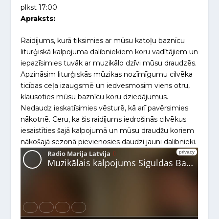
plkst 17:00
Apraksts:
Raidījums, kurā tiksimies ar mūsu katoļu baznīcu
liturģiskā kalpojuma dalībniekiem koru vadītājiem un
iepazīsimies tuvāk ar muzikālo dzīvi mūsu draudzēs.
Apzināsim liturģiskās mūzikas nozīmīgumu cilvēka
ticības ceļa izaugsmē un iedvesmosim viens otru,
klausoties mūsu baznīcu koru dziedājumus.
Nedaudz ieskatīsimies vēsturē, kā arī pavērsimies
nākotnē. Ceru, ka šis raidījums iedrošinās cilvēkus
iesaistīties šajā kalpojumā un mūsu draudžu koriem
nākošajā sezonā pievienosies daudzi jauni dalībnieki.