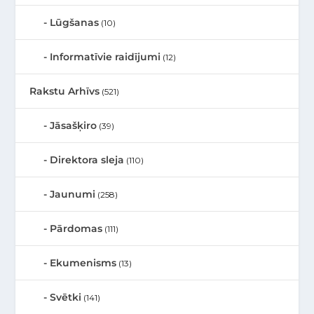
Lūgšanas
(10)
Informatīvie raidījumi
(12)
Rakstu Arhīvs
(521)
Jāsašķiro
(39)
Direktora sleja
(110)
Jaunumi
(258)
Pārdomas
(111)
Ekumenisms
(13)
Svētki
(141)