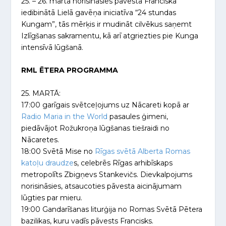
25. – 26. martā norisināsies pāvesta Franciska
iedibinātā Lielā gavēņa iniciatīva “24 stundas
Kungam”, tās mērķis ir mudināt cilvēkus saņemt
Izlīgšanas sakramentu, kā arī atgriezties pie Kunga
intensīvā lūgšanā.
RML ĒTERA PROGRAMMA
25. MARTĀ:
17:00 garīgais svētceļojums uz Nācareti kopā ar
Radio Maria in the World
pasaules ģimeni,
piedāvājot Rožukroņa lūgšanas tiešraidi no
Nācaretes.
18:00 Svētā Mise no
Rīgas svētā Alberta Romas
katoļu draudze
s, celebrēs Rīgas arhibīskaps
metropolīts Zbigņevs Stankevičs. Dievkalpojums
norisināsies, atsaucoties pāvesta aicinājumam
lūgties par mieru.
19:00 Gandarīšanas liturģija no Romas Svētā Pētera
bazilikas, kuru vadīs pāvests Francisks.