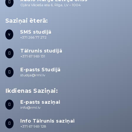

Ojāra Vācieša iela 6, Rīga, LV – 1004
Saziņai ēterā:
SMS studijā
v
+371 266 77 272
Tālrunis studijā

+371 67 969 131
E-pasts Studijā

studija@rml.lv
Ikdienas Saziņai:
E-pasts saziņai

info@rml.lv
Info Tālrunis saziņai

+371 67 969 128