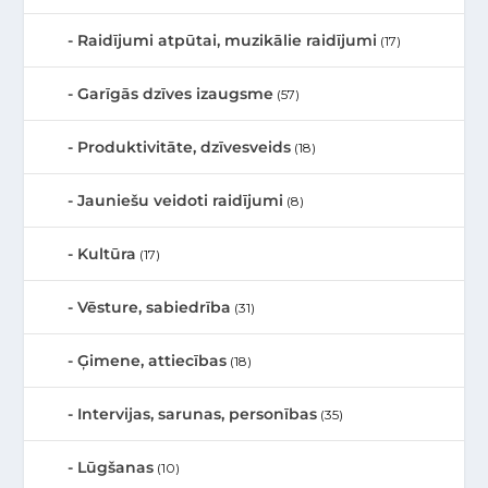
Raidījumi atpūtai, muzikālie raidījumi
(17)
Garīgās dzīves izaugsme
(57)
Produktivitāte, dzīvesveids
(18)
Jauniešu veidoti raidījumi
(8)
Kultūra
(17)
Vēsture, sabiedrība
(31)
Ģimene, attiecības
(18)
Intervijas, sarunas, personības
(35)
Lūgšanas
(10)