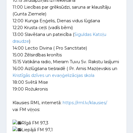
10:15 Sirdsapziņas izmeklēšana
11:00 Liecības par grēksūdzi, saruna ar klausītāju
(Gunta Ziemele)
12:00 Kunga Eņģelis, Dienas vidus lūgšana
12:20 Krusta ceļš (vadīs bērni)
13:00 Slavēšana un pateicība (
Siguldas Katoļu
draudze
)
14:00 Lectio Divina ( Pro Sanctitate)
15:00 Žēlsirdības kronītis
15:15 Vatikāna radio, Mieram Tuvu Sv. Rakstu lasījumi
16:00 Aizlūgšana tiešraidē ( Pr. Arnis Maziļevskis un
Kristīgās dzīves un evaņģelizācijas skola
18:00 Svētā Mise
19:00 Rožukronis
Klausies RML internetā:
https://rml.lv/klausies/
vai FM viļņos:
Rīgā FM 97,3
Liepājā FM 97,1