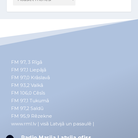
FM 97, 3
Rīgā
FM 97,1
Liepājā
FM 97,0
Krāslavā
FM 93,2
Valkā
FM 106,0 Cēsīs
FM 97,1 Tukumā
FM 97,2 Saldū
FM 95,9 Rēzekne
www.rml.lv
| visā Latvijā un pasaulē |
Radio Marija Latvija ofiss