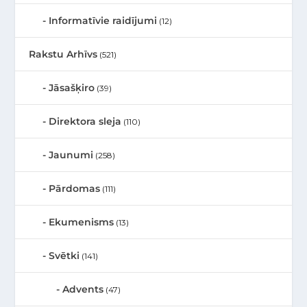
Informatīvie raidījumi
(12)
Rakstu Arhīvs
(521)
Jāsašķiro
(39)
Direktora sleja
(110)
Jaunumi
(258)
Pārdomas
(111)
Ekumenisms
(13)
Svētki
(141)
Advents
(47)