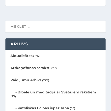
ARHĪVS
Aktualitātes
(176)
Atskaņošanas saraksti
(27)
Raidījumu Arhīvs
(130)
Bībele un meditācija ar Svētajiem rakstiem
(23)
Katoliskās ticības iepazīšana
(56)