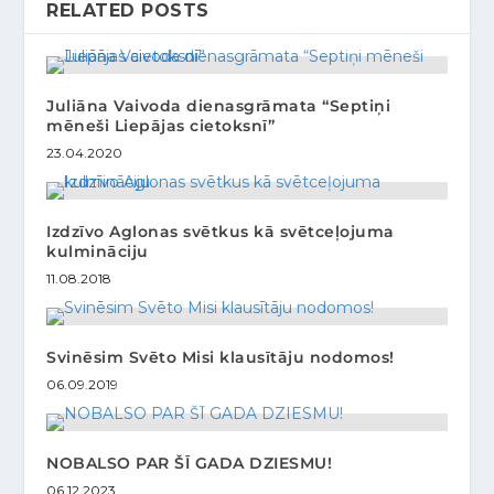
RELATED POSTS
Juliāna Vaivoda dienasgrāmata “Septiņi
mēneši Liepājas cietoksnī”
23.04.2020
Izdzīvo Aglonas svētkus kā svētceļojuma
kulmināciju
11.08.2018
Svinēsim Svēto Misi klausītāju nodomos!
06.09.2019
NOBALSO PAR ŠĪ GADA DZIESMU!
06.12.2023