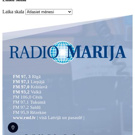
Laika skala
FM 97, 3
Rīgā
FM 97,1
Liepājā
FM 97,0
Krāslavā
FM 93,2
Valkā
FM 106,0 Cēsīs
FM 97,1 Tukumā
FM 97,2 Saldū
FM 95,9 Rēzekne
www.rml.lv
| visā Latvijā un pasaulē |
