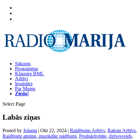
Sākums
Programma
Klausies RML
Arhīvi
Iesaisties
Par Mums
Ziedo!
Select Page
Labās ziņas
Posted by
Jolanta
|
Okt 22, 2024
|
Raidījumu Arhīvs
,
Rakstu Arhīvs
,
Raidījumi atpūtai, muzikālie raidījumi
,
Produktivitāte, dzīvesveids
,