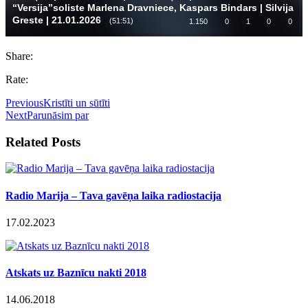
Share:
Rate:
Previous
Kristīti un sūtīti
Next
Parunāsim par
Related Posts
Radio Marija – Tava gavēņa laika radiostacija
17.02.2023
Atskats uz Baznīcu nakti 2018
14.06.2018