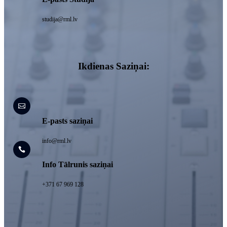
studija@rml.lv
Ikdienas Saziņai:

E-pasts saziņai
info@rml.lv

Info Tālrunis saziņai
+371 67 969 128