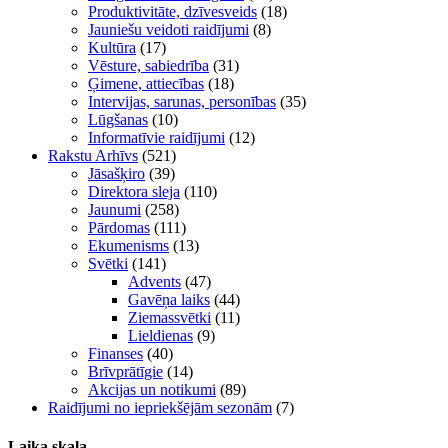
Produktivitāte, dzīvesveids
(18)
Jauniešu veidoti raidījumi
(8)
Kultūra
(17)
Vēsture, sabiedrība
(31)
Ģimene, attiecības
(18)
Intervijas, sarunas, personības
(35)
Lūgšanas
(10)
Informatīvie raidījumi
(12)
Rakstu Arhīvs
(521)
Jāsašķiro
(39)
Direktora sleja
(110)
Jaunumi
(258)
Pārdomas
(111)
Ekumenisms
(13)
Svētki
(141)
Advents
(47)
Gavēņa laiks
(44)
Ziemassvētki
(11)
Lieldienas
(9)
Finanses
(40)
Brīvprātīgie
(14)
Akcijas un notikumi
(89)
Raidījumi no iepriekšējām sezonām
(7)
Laika skala