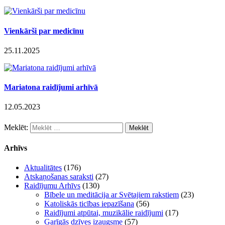
Vienkārši par medicīnu
25.11.2025
Mariatona raidījumi arhīvā
12.05.2023
Meklēt:
Arhīvs
Aktualitātes
(176)
Atskaņošanas saraksti
(27)
Raidījumu Arhīvs
(130)
Bībele un meditācija ar Svētajiem rakstiem
(23)
Katoliskās ticības iepazīšana
(56)
Raidījumi atpūtai, muzikālie raidījumi
(17)
Garīgās dzīves izaugsme
(57)