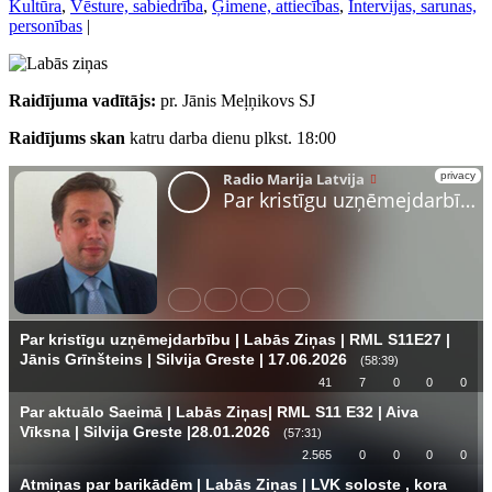
Kultūra
,
Vēsture, sabiedrība
,
Ģimene, attiecības
,
Intervijas, sarunas,
personības
|
Raidījuma vadītājs:
pr. Jānis Meļņikovs SJ
Raidījums skan
katru darba dienu plkst. 18:00