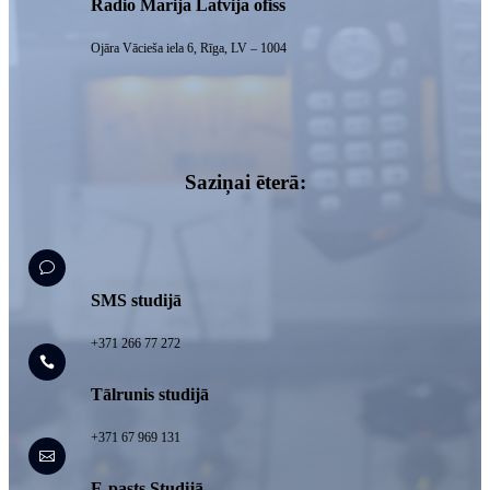
Radio Marija Latvija ofiss
Ojāra Vācieša iela 6, Rīga, LV – 1004
Saziņai ēterā:
v
SMS studijā
+371 266 77 272

Tālrunis studijā
+371 67 969 131

E-pasts Studijā