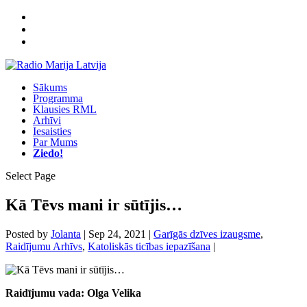
Sākums
Programma
Klausies RML
Arhīvi
Iesaisties
Par Mums
Ziedo!
Select Page
Kā Tēvs mani ir sūtījis…
Posted by
Jolanta
|
Sep 24, 2021
|
Garīgās dzīves izaugsme
,
Raidījumu Arhīvs
,
Katoliskās ticības iepazīšana
|
Raidījumu vada: Olga Velika