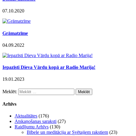
07.10.2020
Grāmatzīme
04.09.2022
Iepazīsti Dieva Vārdu kopā ar Radio Marija!
19.01.2023
Meklēt:
Arhīvs
Aktualitātes
(176)
Atskaņošanas saraksti
(27)
Raidījumu Arhīvs
(130)
Bībele un meditācija ar Svētajiem rakstiem
(23)