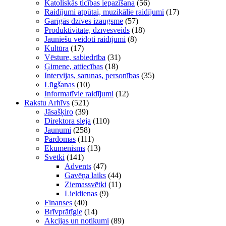
Katoliskās ticības iepazīšana
(56)
Raidījumi atpūtai, muzikālie raidījumi
(17)
Garīgās dzīves izaugsme
(57)
Produktivitāte, dzīvesveids
(18)
Jauniešu veidoti raidījumi
(8)
Kultūra
(17)
Vēsture, sabiedrība
(31)
Ģimene, attiecības
(18)
Intervijas, sarunas, personības
(35)
Lūgšanas
(10)
Informatīvie raidījumi
(12)
Rakstu Arhīvs
(521)
Jāsašķiro
(39)
Direktora sleja
(110)
Jaunumi
(258)
Pārdomas
(111)
Ekumenisms
(13)
Svētki
(141)
Advents
(47)
Gavēņa laiks
(44)
Ziemassvētki
(11)
Lieldienas
(9)
Finanses
(40)
Brīvprātīgie
(14)
Akcijas un notikumi
(89)