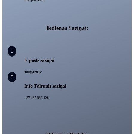
studija@rml.lv
Ikdienas Saziņai:

E-pasts saziņai
info@rml.lv

Info Tālrunis saziņai
+371 67 969 128