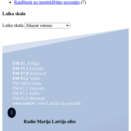
Raidījumi no iepriekšējām sezonām
(7)
Laika skala
Laika skala
FM 97, 3
Rīgā
FM 97,1
Liepājā
FM 97,0
Krāslavā
FM 93,2
Valkā
FM 106,0 Cēsīs
FM 97,1 Tukumā
FM 97,2 Saldū
FM 95,9 Rēzekne
www.rml.lv
| visā Latvijā un pasaulē |

Radio Marija Latvija ofiss