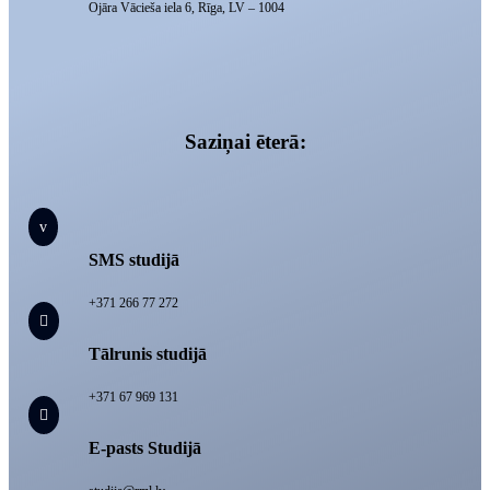
Ojāra Vācieša iela 6, Rīga, LV – 1004
Saziņai ēterā:
v
SMS studijā
+371 266 77 272

Tālrunis studijā
+371 67 969 131

E-pasts Studijā