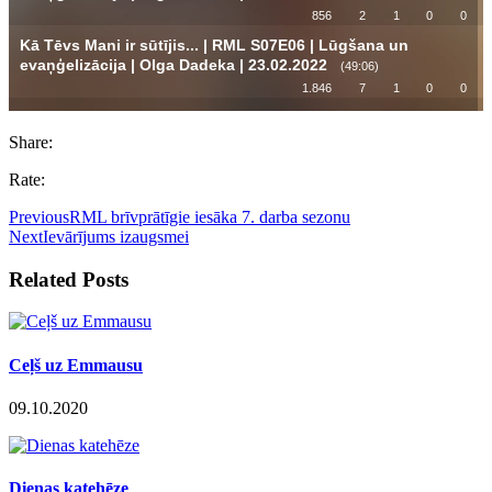
Share:
Rate:
Previous
RML brīvprātīgie iesāka 7. darba sezonu
Next
Ievārījums izaugsmei
Related Posts
Ceļš uz Emmausu
09.10.2020
Dienas katehēze