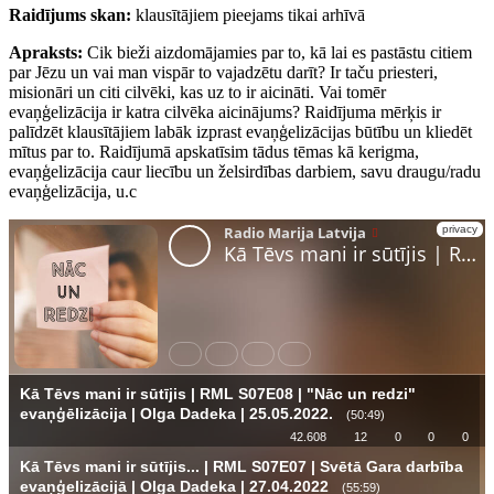
Raidījums skan:
klausītājiem pieejams tikai arhīvā
Apraksts:
Cik bieži aizdomājamies par to, kā lai es pastāstu citiem
par Jēzu un vai man vispār to vajadzētu darīt? Ir taču priesteri,
misionāri un citi cilvēki, kas uz to ir aicināti. Vai tomēr
evaņģelizācija ir katra cilvēka aicinājums? Raidījuma mērķis ir
palīdzēt klausītājiem labāk izprast evaņģelizācijas būtību un kliedēt
mītus par to. Raidījumā apskatīsim tādus tēmas kā kerigma,
evaņģelizācija caur liecību un želsirdības darbiem, savu draugu/radu
evaņģelizācija, u.c