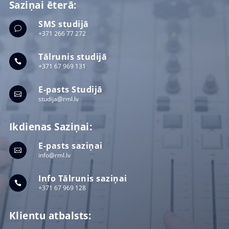
Saziņai ēterā:
SMS studijā
v
+371 266 77 272
Tālrunis studijā

+371 67 969 131
E-pasts Studijā

studija@rml.lv
Ikdienas Saziņai:
E-pasts saziņai

info@rml.lv
Info Tālrunis saziņai

+371 67 969 128
Klientu atbalsts: