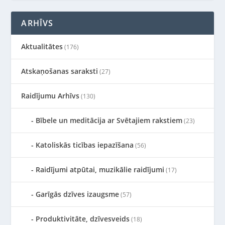
ARHĪVS
Aktualitātes
(176)
Atskaņošanas saraksti
(27)
Raidījumu Arhīvs
(130)
Bībele un meditācija ar Svētajiem rakstiem
(23)
Katoliskās ticības iepazīšana
(56)
Raidījumi atpūtai, muzikālie raidījumi
(17)
Garīgās dzīves izaugsme
(57)
Produktivitāte, dzīvesveids
(18)