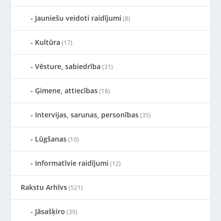
Jauniešu veidoti raidījumi
(8)
Kultūra
(17)
Vēsture, sabiedrība
(31)
Ģimene, attiecības
(18)
Intervijas, sarunas, personības
(35)
Lūgšanas
(10)
Informatīvie raidījumi
(12)
Rakstu Arhīvs
(521)
Jāsašķiro
(39)