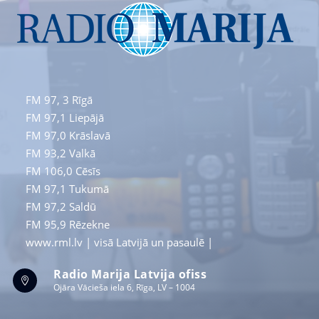
FM 97, 3
Rīgā
FM 97,1
Liepājā
FM 97,0
Krāslavā
FM 93,2
Valkā
FM 106,0 Cēsīs
FM 97,1 Tukumā
FM 97,2 Saldū
FM 95,9 Rēzekne
www.rml.lv
| visā Latvijā un pasaulē |
Radio Marija Latvija ofiss

Ojāra Vācieša iela 6, Rīga, LV – 1004