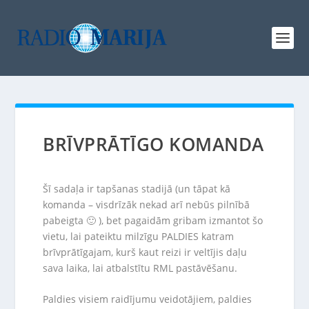
BRĪVPRĀTĪGO KOMANDA
Šī sadaļa ir tapšanas stadijā (un tāpat kā
komanda – visdrīzāk nekad arī nebūs pilnībā
pabeigta 🙂 ), bet pagaidām gribam izmantot šo
vietu, lai pateiktu milzīgu PALDIES katram
brīvprātīgajam, kurš kaut reizi ir veltījis daļu
sava laika, lai atbalstītu RML pastāvēšanu.
Paldies visiem raidījumu veidotājiem, paldies