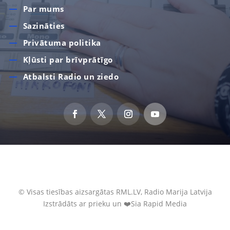
Par mums
Sazināties
Privātuma politika
Kļūsti par brīvprātīgo
Atbalsti Radio un ziedo
© Visas tiesības aizsargātas RML.LV, Radio Marija Latvija
Izstrādāts ar prieku un ❤️Sia Rapid Media