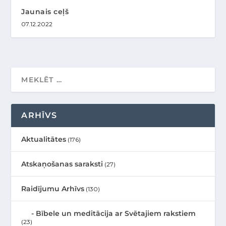
Jaunais ceļš
07.12.2022
ARHĪVS
Aktualitātes
(176)
Atskaņošanas saraksti
(27)
Raidījumu Arhīvs
(130)
Bībele un meditācija ar Svētajiem rakstiem
(23)