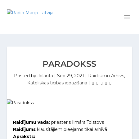
PARADOKSS
Posted by
Jolanta
|
Sep 29, 2021
|
Raidījumu Arhīvs
,
Katoliskās ticības iepazīšana
|
Raidījumu vada:
priesteris Ilmārs Tolstovs
Raidījums
klausītājiem pieejams tikai arhīvā
Apraksts: