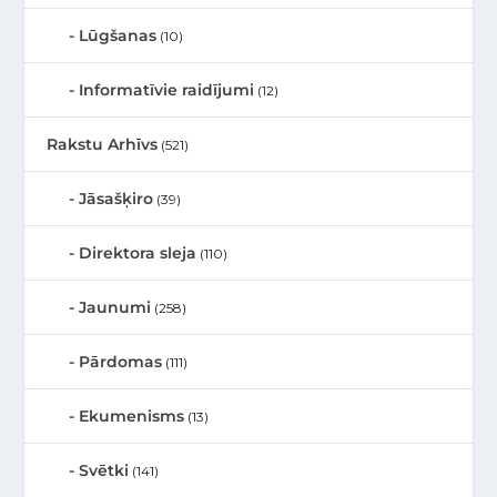
Lūgšanas
(10)
Informatīvie raidījumi
(12)
Rakstu Arhīvs
(521)
Jāsašķiro
(39)
Direktora sleja
(110)
Jaunumi
(258)
Pārdomas
(111)
Ekumenisms
(13)
Svētki
(141)