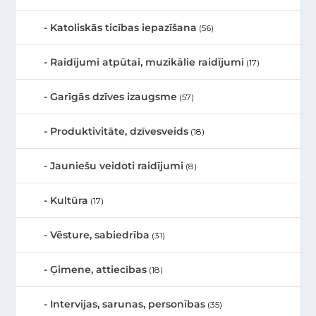
Katoliskās ticības iepazīšana
(56)
Raidījumi atpūtai, muzikālie raidījumi
(17)
Garīgās dzīves izaugsme
(57)
Produktivitāte, dzīvesveids
(18)
Jauniešu veidoti raidījumi
(8)
Kultūra
(17)
Vēsture, sabiedrība
(31)
Ģimene, attiecības
(18)
Intervijas, sarunas, personības
(35)