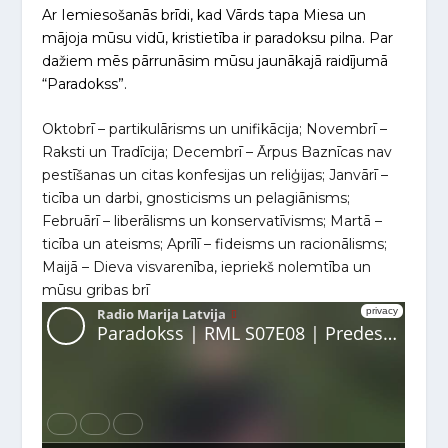
Ar Iemiesošanās brīdi, kad Vārds tapa Miesa un
mājoja mūsu vidū, kristietība ir paradoksu pilna. Par
dažiem mēs pārrunāsim mūsu jaunākajā raidījumā
“Paradokss”.
Oktobrī – partikulārisms un unifikācija; Novembrī –
Raksti un Tradīcija; Decembrī – Ārpus Baznīcas nav
pestīšanas un citas konfesijas un reliģijas; Janvārī –
ticība un darbi, gnosticisms un pelagiānisms;
Februārī – liberālisms un konservatīvisms; Martā –
ticība un ateisms; Aprīlī – fideisms un racionālisms;
Maijā – Dieva visvarenība, iepriekš nolemtība un
mūsu gribas brī