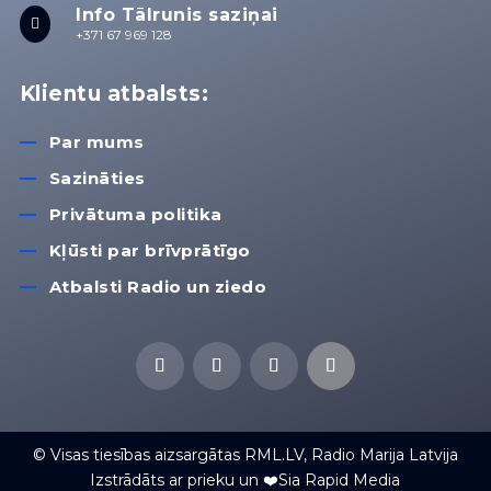
Info Tālrunis saziņai

+371 67 969 128
Klientu atbalsts:
Par mums
Sazināties
Privātuma politika
Kļūsti par brīvprātīgo
Atbalsti Radio un ziedo
© Visas tiesības aizsargātas RML.LV, Radio Marija Latvija
Izstrādāts ar prieku un ❤️Sia Rapid Media