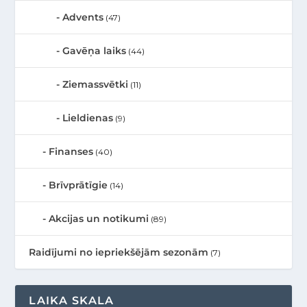
Advents
(47)
Gavēņa laiks
(44)
Ziemassvētki
(11)
Lieldienas
(9)
Finanses
(40)
Brīvprātīgie
(14)
Akcijas un notikumi
(89)
Raidījumi no iepriekšējām sezonām
(7)
LAIKA SKALA