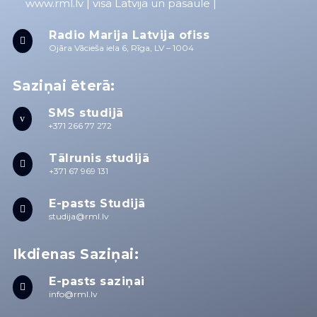
www.rml.lv
| visā Latvijā un pasaulē |
Radio Marija Latvija ofiss

Ojāra Vācieša iela 6, Rīga, LV – 1004
Saziņai ēterā:
SMS studijā
v
+371 266 77 272
Tālrunis studijā

+371 67 969 131
E-pasts Studijā

studija@rml.lv
Ikdienas Saziņai:
E-pasts saziņai

info@rml.lv