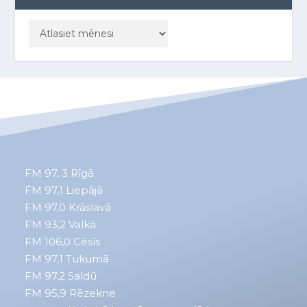
FM 97, 3
Rīgā
FM 97,1
Liepājā
FM 97,0
Krāslavā
FM 93,2
Valkā
FM 106,0 Cēsīs
FM 97,1 Tukumā
FM 97,2 Saldū
FM 95,9 Rēzekne