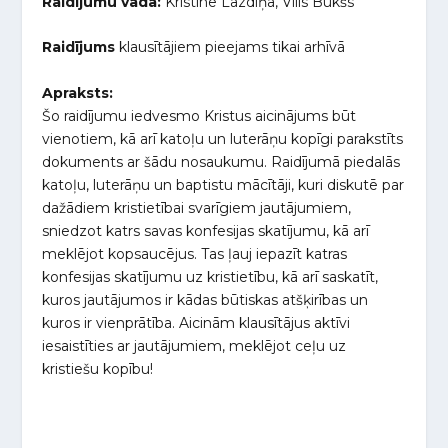
Raidījumu vada:
Kristīne Lazdiņa, Vilis Bukšs
Raidījums
klausītājiem pieejams tikai arhīvā
Apraksts:
Šo raidījumu iedvesmo Kristus aicinājums būt
vienotiem, kā arī katoļu un luterāņu kopīgi parakstīts
dokuments ar šādu nosaukumu. Raidījumā piedalās
katoļu, luterāņu un baptistu mācītāji, kuri diskutē par
dažādiem kristietībai svarīgiem jautājumiem,
sniedzot katrs savas konfesijas skatījumu, kā arī
meklējot kopsaucējus. Tas ļauj iepazīt katras
konfesijas skatījumu uz kristietību, kā arī saskatīt,
kuros jautājumos ir kādas būtiskas atšķirības un
kuros ir vienprātība. Aicinām klausītājus aktīvi
iesaistīties ar jautājumiem, meklējot ceļu uz
kristiešu kopību!