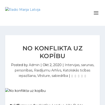
NO KONFLIKTA UZ
KOPĪBU
Posted by
Admin
|
Okt 2, 2020
|
Intervijas, sarunas,
personības
,
Raidījumu Arhīvs
,
Katoliskās ticības
iepazīšana
,
Vēsture, sabiedrība
|