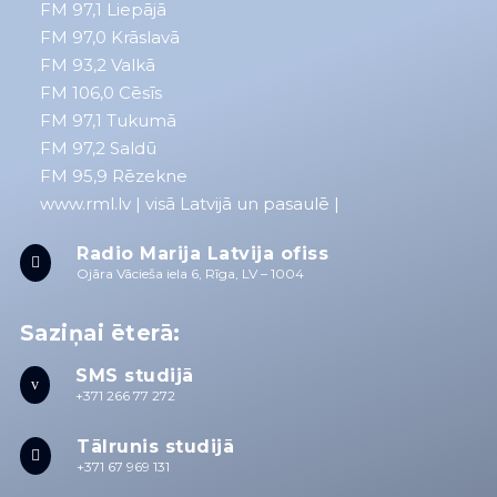
FM 97,1
Liepājā
FM 97,0
Krāslavā
FM 93,2
Valkā
FM 106,0 Cēsīs
FM 97,1 Tukumā
FM 97,2 Saldū
FM 95,9 Rēzekne
www.rml.lv
| visā Latvijā un pasaulē |
Radio Marija Latvija ofiss

Ojāra Vācieša iela 6, Rīga, LV – 1004
Saziņai ēterā:
SMS studijā
v
+371 266 77 272
Tālrunis studijā

+371 67 969 131