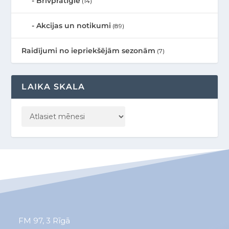
Brīvprātīgie
(14)
Akcijas un notikumi
(89)
Raidījumi no iepriekšējām sezonām
(7)
LAIKA SKALA
FM 97, 3
Rīgā