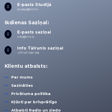
E-pasts Studijā

studija@rml.lv
Ikdienas Saziņai:
E-pasts saziņai

info@rml.lv
Info Tālrunis saziņai

+371 67 969 128
Klientu atbalsts:
Par mums
Sazināties
Privātuma politika
Kļūsti par brīvprātīgo
Atbalsti Radio un ziedo