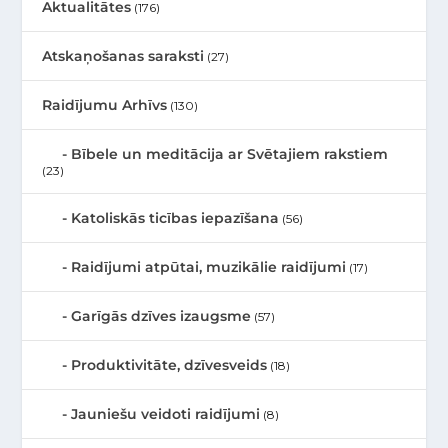
Aktualitātes
(176)
Atskaņošanas saraksti
(27)
Raidījumu Arhīvs
(130)
Bībele un meditācija ar Svētajiem rakstiem
(23)
Katoliskās ticības iepazīšana
(56)
Raidījumi atpūtai, muzikālie raidījumi
(17)
Garīgās dzīves izaugsme
(57)
Produktivitāte, dzīvesveids
(18)
Jauniešu veidoti raidījumi
(8)